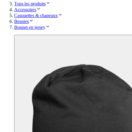
Tous les produits
Accessoires
Casquettes & chapeaux
Beanies
Bonnet en jersey