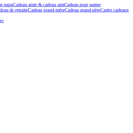
ur papa
Cadeau amie & cadeau ami
Cadeau pour gamer
eau de retraite
Cadeau grand-mère
Cadeau grand-père
Cartes cadeaux
es