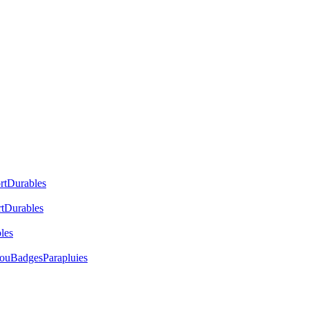
rt
Durables
t
Durables
les
cou
Badges
Parapluies