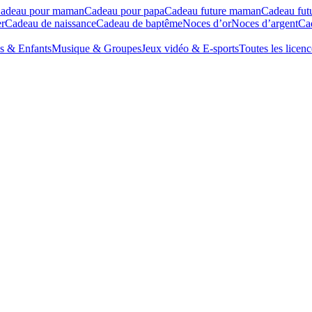
adeau pour maman
Cadeau pour papa
Cadeau future maman
Cadeau fut
r
Cadeau de naissance
Cadeau de baptême
Noces d’or
Noces d’argent
Cad
s & Enfants
Musique & Groupes
Jeux vidéo & E-sports
Toutes les licenc