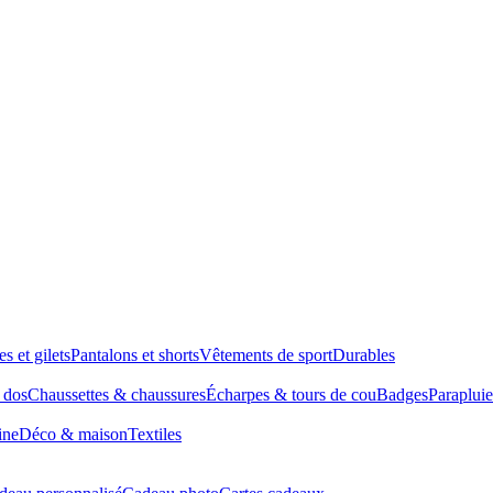
es et gilets
Pantalons et shorts
Vêtements de sport
Durables
à dos
Chaussettes & chaussures
Écharpes & tours de cou
Badges
Parapluie
ine
Déco & maison
Textiles