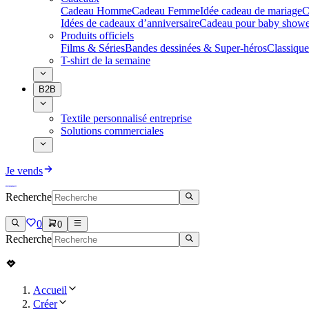
Cadeau Homme
Cadeau Femme
Idée cadeau de mariage​
C
Idées de cadeaux d’anniversaire
Cadeau pour baby showe
Produits officiels
Films & Séries
Bandes dessinées & Super-héros
Classique
T-shirt de la semaine
B2B
Textile personnalisé entreprise
Solutions commerciales
Je vends
Recherche
0
0
Recherche
Accueil
Créer