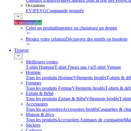
Cadeaux d'anniversaire
Cadeaux pour la fête des Pères
Ca
Occasions
EVJF
EVG
Commande groupée
Je personnalise
Créer un produit
Importez ou choisissez un design
Brodez votre création
Découvrez des motifs en broderie
Trouver
Meilleures ventes
T-shirt Humour
T-shirt J'peux pas j’ai
T-shirt Vintage
Homme
Tous les produits Homme
Vêtements brodés
T-shirts & dé
Femmes
Tous les produits Femme
Vêtements brodés
T-shirts & dé
Enfant & Bébé
Tous les produits Enfant & Bébé
Vêtements brodés
T-shir
Accessoires
Tous les accessoires
Accessoires brodés
Casquettes & cha
Maison & déco
Tous les produits
Accessoires Animaux de compagnie
Mai
Stickers
Cadeaux