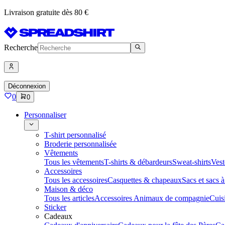
Livraison gratuite dès 80 €
Recherche
Déconnexion
0
0
Personnaliser
T-shirt personnalisé
Broderie personnalisée
Vêtements
Tous les vêtements
T-shirts & débardeurs
Sweat-shirts
Vest
Accessoires
Tous les accessoires
Casquettes & chapeaux
Sacs et sacs 
Maison & déco
Tous les articles
Accessoires Animaux de compagnie
Cuis
Sticker
Cadeaux