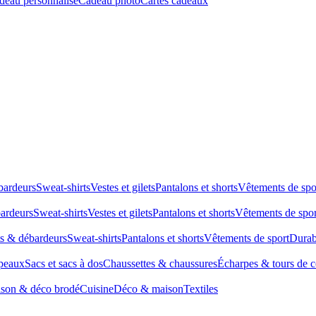
deau personnalisé
Cadeau photo
Cartes cadeaux
bardeurs
Sweat-shirts
Vestes et gilets
Pantalons et shorts
Vêtements de spo
bardeurs
Sweat-shirts
Vestes et gilets
Pantalons et shorts
Vêtements de spor
ts & débardeurs
Sweat-shirts
Pantalons et shorts
Vêtements de sport
Durab
peaux
Sacs et sacs à dos
Chaussettes & chaussures
Écharpes & tours de 
son & déco brodé
Cuisine
Déco & maison
Textiles