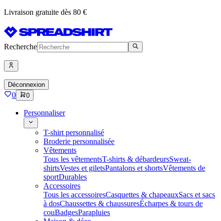
Livraison gratuite dès 80 €
Recherche
Déconnexion
0
0
Personnaliser
T-shirt personnalisé
Broderie personnalisée
Vêtements
Tous les vêtements
T-shirts & débardeurs
Sweat-
shirts
Vestes et gilets
Pantalons et shorts
Vêtements de
sport
Durables
Accessoires
Tous les accessoires
Casquettes & chapeaux
Sacs et sacs
à dos
Chaussettes & chaussures
Écharpes & tours de
cou
Badges
Parapluies