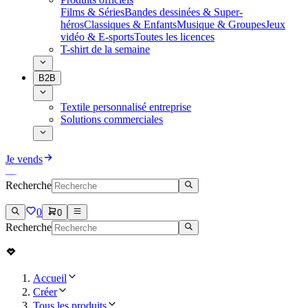
Films & Séries
Bandes dessinées & Super-
héros
Classiques & Enfants
Musique & Groupes
Jeux
vidéo & E-sports
Toutes les licences
T-shirt de la semaine
B2B
Textile personnalisé entreprise
Solutions commerciales
Je vends
Recherche
0
0
Recherche
Accueil
Créer
Tous les produits