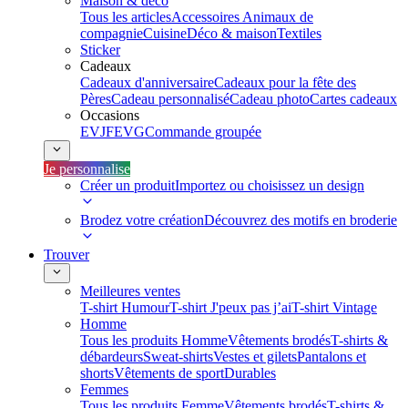
Maison & déco
Tous les articles
Accessoires Animaux de
compagnie
Cuisine
Déco & maison
Textiles
Sticker
Cadeaux
Cadeaux d'anniversaire
Cadeaux pour la fête des
Pères
Cadeau personnalisé
Cadeau photo
Cartes cadeaux
Occasions
EVJF
EVG
Commande groupée
Je personnalise
Créer un produit
Importez ou choisissez un design
Brodez votre création
Découvrez des motifs en broderie
Trouver
Meilleures ventes
T-shirt Humour
T-shirt J'peux pas j’ai
T-shirt Vintage
Homme
Tous les produits Homme
Vêtements brodés
T-shirts &
débardeurs
Sweat-shirts
Vestes et gilets
Pantalons et
shorts
Vêtements de sport
Durables
Femmes
Tous les produits Femme
Vêtements brodés
T-shirts &