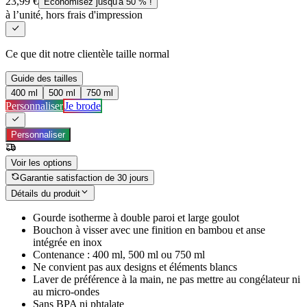
23,99 €
Économisez jusqu'à 50 % !
à l’unité, hors frais d'impression
Ce que dit notre clientèle
taille normal
Guide des tailles
400 ml
500 ml
750 ml
Personnaliser
Je brode
Personnaliser
Voir les options
Garantie satisfaction de 30 jours
Détails du produit
Gourde isotherme à double paroi et large goulot
Bouchon à visser avec une finition en bambou et anse
intégrée en inox
Contenance : 400 ml, 500 ml ou 750 ml
Ne convient pas aux designs et éléments blancs
Laver de préférence à la main, ne pas mettre au congélateur ni
au micro-ondes
Sans BPA ni phtalate