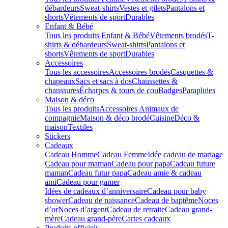
débardeurs
Sweat-shirts
Vestes et gilets
Pantalons et
shorts
Vêtements de sport
Durables
Enfant & Bébé
Tous les produits Enfant & Bébé
Vêtements brodés
T-
shirts & débardeurs
Sweat-shirts
Pantalons et
shorts
Vêtements de sport
Durables
Accessoires
Tous les accessoires
Accessoires brodés
Casquettes &
chapeaux
Sacs et sacs à dos
Chaussettes &
chaussures
Écharpes & tours de cou
Badges
Parapluies
Maison & déco
Tous les produits
Accessoires Animaux de
compagnie
Maison & déco brodé
Cuisine
Déco &
maison
Textiles
Stickers
Cadeaux
Cadeau Homme
Cadeau Femme
Idée cadeau de mariage​
Cadeau pour maman
Cadeau pour papa
Cadeau future
maman
Cadeau futur papa
Cadeau amie & cadeau
ami
Cadeau pour gamer
Idées de cadeaux d’anniversaire
Cadeau pour baby
shower
Cadeau de naissance
Cadeau de baptême
Noces
d’or
Noces d’argent
Cadeau de retraite
Cadeau grand-
mère
Cadeau grand-père
Cartes cadeaux
Produits officiels