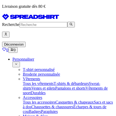
Livraison gratuite dès 80 €
Recherche
Déconnexion
0
0
Personnaliser
T-shirt personnalisé
Broderie personnalisée
Vêtements
Tous les vêtements
T-shirts & débardeurs
Sweat-
shirts
Vestes et gilets
Pantalons et shorts
Vêtements de
sport
Durables
Accessoires
Tous les accessoires
Casquettes & chapeaux
Sacs et sacs
à dos
Chaussettes & chaussures
Écharpes & tours de
cou
Badges
Parapluies