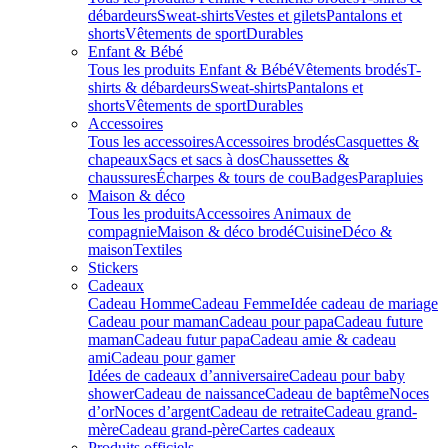
débardeurs
Sweat-shirts
Vestes et gilets
Pantalons et
shorts
Vêtements de sport
Durables
Enfant & Bébé
Tous les produits Enfant & Bébé
Vêtements brodés
T-
shirts & débardeurs
Sweat-shirts
Pantalons et
shorts
Vêtements de sport
Durables
Accessoires
Tous les accessoires
Accessoires brodés
Casquettes &
chapeaux
Sacs et sacs à dos
Chaussettes &
chaussures
Écharpes & tours de cou
Badges
Parapluies
Maison & déco
Tous les produits
Accessoires Animaux de
compagnie
Maison & déco brodé
Cuisine
Déco &
maison
Textiles
Stickers
Cadeaux
Cadeau Homme
Cadeau Femme
Idée cadeau de mariage​
Cadeau pour maman
Cadeau pour papa
Cadeau future
maman
Cadeau futur papa
Cadeau amie & cadeau
ami
Cadeau pour gamer
Idées de cadeaux d’anniversaire
Cadeau pour baby
shower
Cadeau de naissance
Cadeau de baptême
Noces
d’or
Noces d’argent
Cadeau de retraite
Cadeau grand-
mère
Cadeau grand-père
Cartes cadeaux
Produits officiels