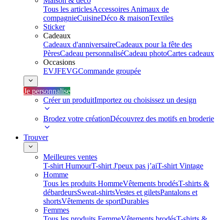
Maison & déco
Tous les articles
Accessoires Animaux de
compagnie
Cuisine
Déco & maison
Textiles
Sticker
Cadeaux
Cadeaux d'anniversaire
Cadeaux pour la fête des
Pères
Cadeau personnalisé
Cadeau photo
Cartes cadeaux
Occasions
EVJF
EVG
Commande groupée
Je personnalise
Créer un produit
Importez ou choisissez un design
Brodez votre création
Découvrez des motifs en broderie
Trouver
Meilleures ventes
T-shirt Humour
T-shirt J'peux pas j’ai
T-shirt Vintage
Homme
Tous les produits Homme
Vêtements brodés
T-shirts &
débardeurs
Sweat-shirts
Vestes et gilets
Pantalons et
shorts
Vêtements de sport
Durables
Femmes
Tous les produits Femme
Vêtements brodés
T-shirts &