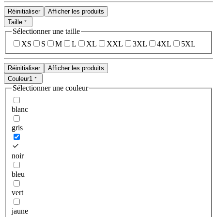
Réinitialiser
Afficher les produits
Taille
Sélectionner une taille
XS
S
M
L
XL
XXL
3XL
4XL
5XL
Réinitialiser
Afficher les produits
Couleur
1
Sélectionner une couleur
blanc
gris
noir
bleu
vert
jaune