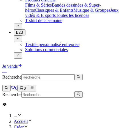
Films & Séries
Bandes dessinées & Super-
héros
Classiques & Enfants
Musique & Groupes
Jeux
vidéo & E-sports
Toutes les licences
T-shirt de la semaine
B2B
Textile personnalisé entreprise
Solutions commerciales
Je vends
Recherche
0
0
Recherche
...
Accueil
Créer