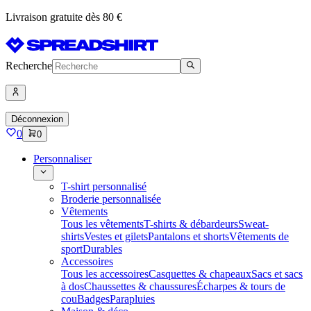
Livraison gratuite dès 80 €
Recherche
Déconnexion
0
0
Personnaliser
T-shirt personnalisé
Broderie personnalisée
Vêtements
Tous les vêtements
T-shirts & débardeurs
Sweat-
shirts
Vestes et gilets
Pantalons et shorts
Vêtements de
sport
Durables
Accessoires
Tous les accessoires
Casquettes & chapeaux
Sacs et sacs
à dos
Chaussettes & chaussures
Écharpes & tours de
cou
Badges
Parapluies