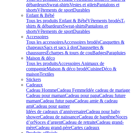
débardeurs
Sweat-shirts
Vestes et gilets
Pantalons et
shorts
Vêtements de sport
Durables
Enfant & Bébé
Tous les produits Enfant & Bébé
Vêtements brodés
T-
shirts & débardeurs
Sweat-shirts
Pantalons et
shorts
Vêtements de sport
Durables
Accessoires
Tous les accessoires
Accessoires brodés
Casquettes &
chapeaux
Sacs et sacs à dos
Chaussettes &
chaussures
Écharpes & tours de cou
Badges
Parapluies
Maison & déco
Tous les produits
Accessoires Animaux de
compagnie
Maison & déco brodé
Cuisine
Déco &
maison
Textiles
Stickers
Cadeaux
Cadeau Homme
Cadeau Femme
Idée cadeau de mariage​
Cadeau pour maman
Cadeau pour papa
Cadeau future
maman
Cadeau futur papa
Cadeau amie & cadeau
ami
Cadeau pour gamer
Idées de cadeaux d’anniversaire
Cadeau pour baby
shower
Cadeau de naissance
Cadeau de baptême
Noces
d’or
Noces d’argent
Cadeau de retraite
Cadeau grand-
mère
Cadeau grand-père
Cartes cadeaux
Produits officiels