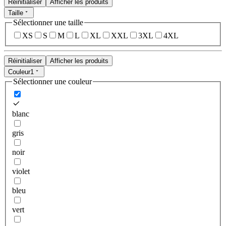
Réinitialiser
Afficher les produits
Taille
Sélectionner une taille
XS
S
M
L
XL
XXL
3XL
4XL
Réinitialiser
Afficher les produits
Couleur
1
Sélectionner une couleur
blanc
gris
noir
violet
bleu
vert