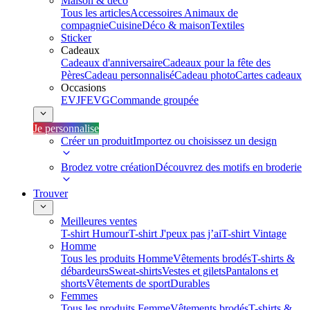
Maison & déco
Tous les articles
Accessoires Animaux de
compagnie
Cuisine
Déco & maison
Textiles
Sticker
Cadeaux
Cadeaux d'anniversaire
Cadeaux pour la fête des
Pères
Cadeau personnalisé
Cadeau photo
Cartes cadeaux
Occasions
EVJF
EVG
Commande groupée
Je personnalise
Créer un produit
Importez ou choisissez un design
Brodez votre création
Découvrez des motifs en broderie
Trouver
Meilleures ventes
T-shirt Humour
T-shirt J'peux pas j’ai
T-shirt Vintage
Homme
Tous les produits Homme
Vêtements brodés
T-shirts &
débardeurs
Sweat-shirts
Vestes et gilets
Pantalons et
shorts
Vêtements de sport
Durables
Femmes
Tous les produits Femme
Vêtements brodés
T-shirts &