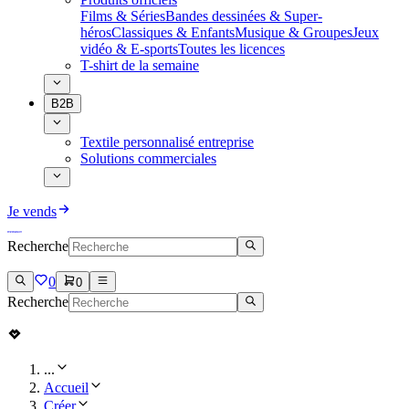
Films & Séries
Bandes dessinées & Super-
héros
Classiques & Enfants
Musique & Groupes
Jeux
vidéo & E-sports
Toutes les licences
T-shirt de la semaine
B2B
Textile personnalisé entreprise
Solutions commerciales
Je vends
Recherche
0
0
Recherche
...
Accueil
Créer