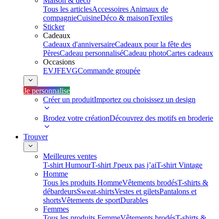
Maison & déco
Tous les articles
Accessoires Animaux de
compagnie
Cuisine
Déco & maison
Textiles
Sticker
Cadeaux
Cadeaux d'anniversaire
Cadeaux pour la fête des
Pères
Cadeau personnalisé
Cadeau photo
Cartes cadeaux
Occasions
EVJF
EVG
Commande groupée
Je personnalise
Créer un produit
Importez ou choisissez un design
Brodez votre création
Découvrez des motifs en broderie
Trouver
Meilleures ventes
T-shirt Humour
T-shirt J'peux pas j’ai
T-shirt Vintage
Homme
Tous les produits Homme
Vêtements brodés
T-shirts &
débardeurs
Sweat-shirts
Vestes et gilets
Pantalons et
shorts
Vêtements de sport
Durables
Femmes
Tous les produits Femme
Vêtements brodés
T-shirts &