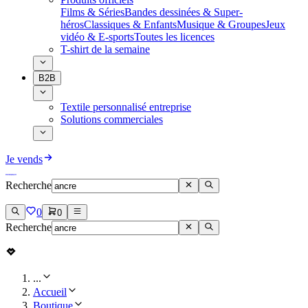
Films & Séries
Bandes dessinées & Super-
héros
Classiques & Enfants
Musique & Groupes
Jeux
vidéo & E-sports
Toutes les licences
T-shirt de la semaine
B2B
Textile personnalisé entreprise
Solutions commerciales
Je vends
Recherche
0
0
Recherche
...
Accueil
Boutique