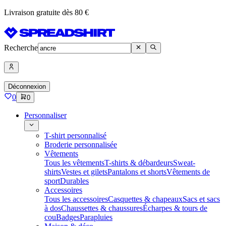
Livraison gratuite dès 80 €
Recherche
Déconnexion
0
0
Personnaliser
T-shirt personnalisé
Broderie personnalisée
Vêtements
Tous les vêtements
T-shirts & débardeurs
Sweat-
shirts
Vestes et gilets
Pantalons et shorts
Vêtements de
sport
Durables
Accessoires
Tous les accessoires
Casquettes & chapeaux
Sacs et sacs
à dos
Chaussettes & chaussures
Écharpes & tours de
cou
Badges
Parapluies