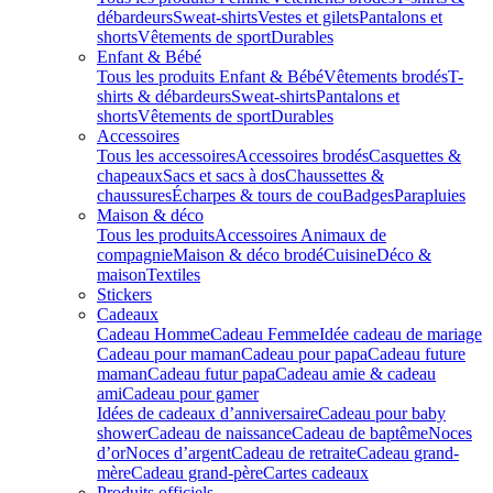
débardeurs
Sweat-shirts
Vestes et gilets
Pantalons et
shorts
Vêtements de sport
Durables
Enfant & Bébé
Tous les produits Enfant & Bébé
Vêtements brodés
T-
shirts & débardeurs
Sweat-shirts
Pantalons et
shorts
Vêtements de sport
Durables
Accessoires
Tous les accessoires
Accessoires brodés
Casquettes &
chapeaux
Sacs et sacs à dos
Chaussettes &
chaussures
Écharpes & tours de cou
Badges
Parapluies
Maison & déco
Tous les produits
Accessoires Animaux de
compagnie
Maison & déco brodé
Cuisine
Déco &
maison
Textiles
Stickers
Cadeaux
Cadeau Homme
Cadeau Femme
Idée cadeau de mariage​
Cadeau pour maman
Cadeau pour papa
Cadeau future
maman
Cadeau futur papa
Cadeau amie & cadeau
ami
Cadeau pour gamer
Idées de cadeaux d’anniversaire
Cadeau pour baby
shower
Cadeau de naissance
Cadeau de baptême
Noces
d’or
Noces d’argent
Cadeau de retraite
Cadeau grand-
mère
Cadeau grand-père
Cartes cadeaux
Produits officiels