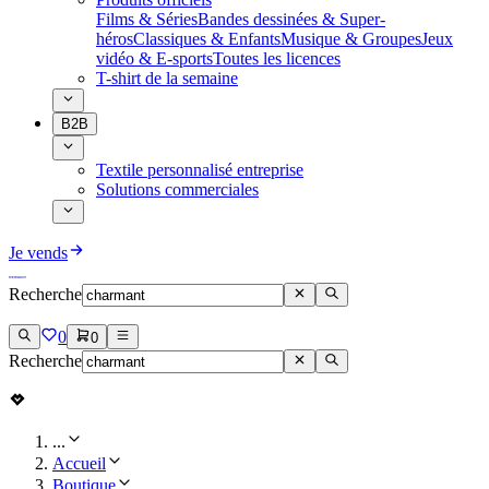
Films & Séries
Bandes dessinées & Super-
héros
Classiques & Enfants
Musique & Groupes
Jeux
vidéo & E-sports
Toutes les licences
T-shirt de la semaine
B2B
Textile personnalisé entreprise
Solutions commerciales
Je vends
Recherche
0
0
Recherche
...
Accueil
Boutique