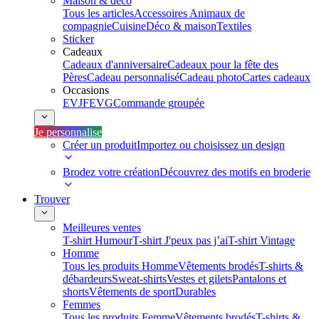
Maison & déco
Tous les articles
Accessoires Animaux de
compagnie
Cuisine
Déco & maison
Textiles
Sticker
Cadeaux
Cadeaux d'anniversaire
Cadeaux pour la fête des
Pères
Cadeau personnalisé
Cadeau photo
Cartes cadeaux
Occasions
EVJF
EVG
Commande groupée
Je personnalise
Créer un produit
Importez ou choisissez un design
Brodez votre création
Découvrez des motifs en broderie
Trouver
Meilleures ventes
T-shirt Humour
T-shirt J'peux pas j’ai
T-shirt Vintage
Homme
Tous les produits Homme
Vêtements brodés
T-shirts &
débardeurs
Sweat-shirts
Vestes et gilets
Pantalons et
shorts
Vêtements de sport
Durables
Femmes
Tous les produits Femme
Vêtements brodés
T-shirts &