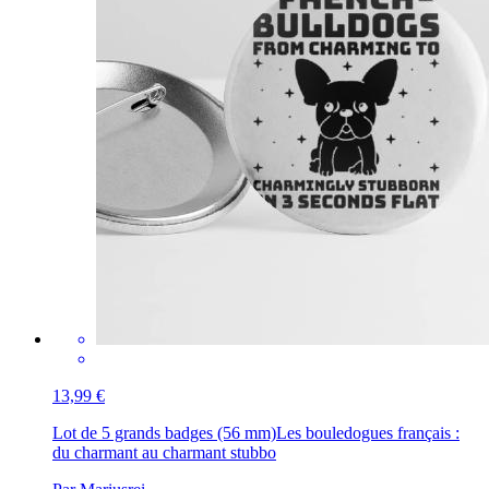
13,99 €
Lot de 5 grands badges (56 mm)
Les bouledogues français :
du charmant au charmant stubbo