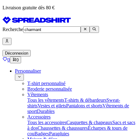
Livraison gratuite dès 80 €
Recherche
Déconnexion
0
0
Personnaliser
T-shirt personnalisé
Broderie personnalisée
Vêtements
Tous les vêtements
T-shirts & débardeurs
Sweat-
shirts
Vestes et gilets
Pantalons et shorts
Vêtements de
sport
Durables
Accessoires
Tous les accessoires
Casquettes & chapeaux
Sacs et sacs
à dos
Chaussettes & chaussures
Écharpes & tours de
cou
Badges
Parapluies