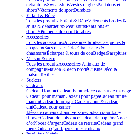
débardeurs
Sweat-shirts
Vestes et gilets
Pantalons et
shorts
Vêtements de sport
Durables
Enfant & Bébé
Tous les produits Enfant & Bébé
Vêtements brodés
T-
shirts & débardeurs
Sweat-shirts
Pantalons et
shorts
Vêtements de sport
Durables
Accessoires
Tous les accessoires
Accessoires brodés
Casquettes &
chapeaux
Sacs et sacs à dos
Chaussettes &
chaussures
Écharpes & tours de cou
Badges
Parapluies
Maison & déco
Tous les produits
Accessoires Animaux de
compagnie
Maison & déco brodé
Cuisine
Déco &
maison
Textiles
Stickers
Cadeaux
Cadeau Homme
Cadeau Femme
Idée cadeau de mariage​
Cadeau pour maman
Cadeau pour papa
Cadeau future
maman
Cadeau futur papa
Cadeau amie & cadeau
ami
Cadeau pour gamer
Idées de cadeaux d’anniversaire
Cadeau pour baby
shower
Cadeau de naissance
Cadeau de baptême
Noces
d’or
Noces d’argent
Cadeau de retraite
Cadeau grand-
mère
Cadeau grand-père
Cartes cadeaux
Produits officiels