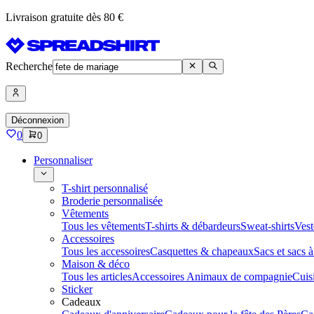
Livraison gratuite dès 80 €
Recherche
Déconnexion
0
0
Personnaliser
T-shirt personnalisé
Broderie personnalisée
Vêtements
Tous les vêtements
T-shirts & débardeurs
Sweat-shirts
Vest
Accessoires
Tous les accessoires
Casquettes & chapeaux
Sacs et sacs 
Maison & déco
Tous les articles
Accessoires Animaux de compagnie
Cuis
Sticker
Cadeaux