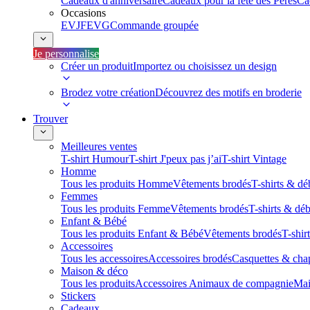
Cadeaux d'anniversaire
Cadeaux pour la fête des Pères
Ca
Occasions
EVJF
EVG
Commande groupée
Je personnalise
Créer un produit
Importez ou choisissez un design
Brodez votre création
Découvrez des motifs en broderie
Trouver
Meilleures ventes
T-shirt Humour
T-shirt J'peux pas j’ai
T-shirt Vintage
Homme
Tous les produits Homme
Vêtements brodés
T-shirts & dé
Femmes
Tous les produits Femme
Vêtements brodés
T-shirts & dé
Enfant & Bébé
Tous les produits Enfant & Bébé
Vêtements brodés
T-shir
Accessoires
Tous les accessoires
Accessoires brodés
Casquettes & cha
Maison & déco
Tous les produits
Accessoires Animaux de compagnie
Mai
Stickers
Cadeaux