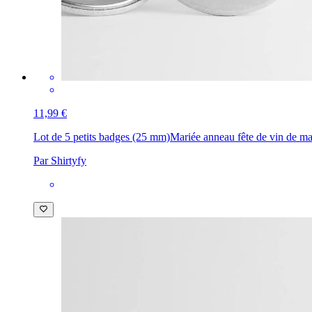
11,99 €
Lot de 5 petits badges (25 mm)
Mariée anneau fête de vin de ma
Par Shirtyfy