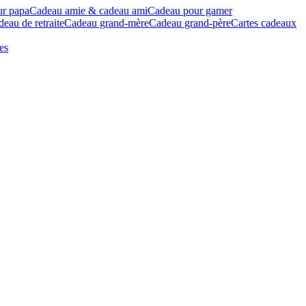
ur papa
Cadeau amie & cadeau ami
Cadeau pour gamer
eau de retraite
Cadeau grand-mère
Cadeau grand-père
Cartes cadeaux
es