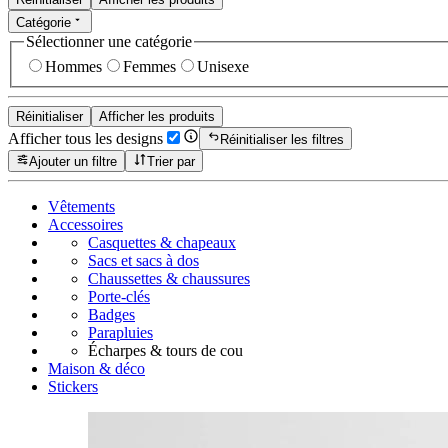
Catégorie
Sélectionner une catégorie
Hommes
Femmes
Unisexe
Réinitialiser
Afficher les produits
Afficher tous les designs
Réinitialiser les filtres
Ajouter un filtre
Trier par
Vêtements
Accessoires
Casquettes & chapeaux
Sacs et sacs à dos
Chaussettes & chaussures
Porte-clés
Badges
Parapluies
Écharpes & tours de cou
Maison & déco
Stickers