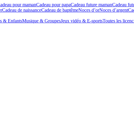
adeau pour maman
Cadeau pour papa
Cadeau future maman
Cadeau fut
r
Cadeau de naissance
Cadeau de baptême
Noces d’or
Noces d’argent
Cad
s & Enfants
Musique & Groupes
Jeux vidéo & E-sports
Toutes les licenc