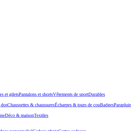
es et gilets
Pantalons et shorts
Vêtements de sport
Durables
à dos
Chaussettes & chaussures
Écharpes & tours de cou
Badges
Parapluie
ine
Déco & maison
Textiles