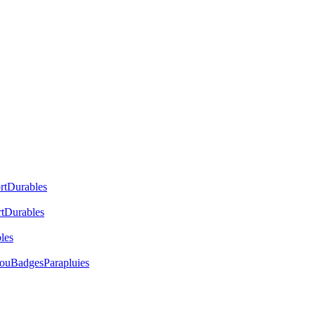
rt
Durables
t
Durables
les
cou
Badges
Parapluies