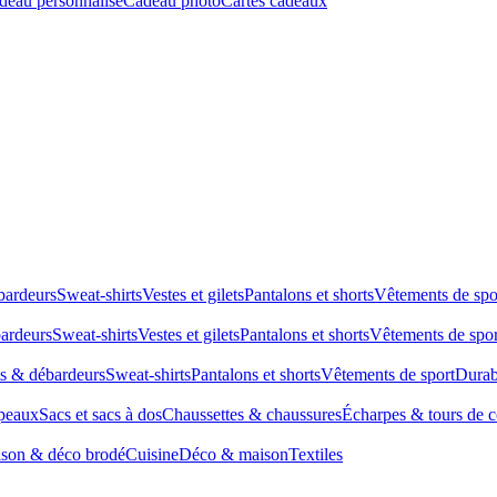
deau personnalisé
Cadeau photo
Cartes cadeaux
bardeurs
Sweat-shirts
Vestes et gilets
Pantalons et shorts
Vêtements de spo
bardeurs
Sweat-shirts
Vestes et gilets
Pantalons et shorts
Vêtements de spor
ts & débardeurs
Sweat-shirts
Pantalons et shorts
Vêtements de sport
Durab
peaux
Sacs et sacs à dos
Chaussettes & chaussures
Écharpes & tours de 
son & déco brodé
Cuisine
Déco & maison
Textiles