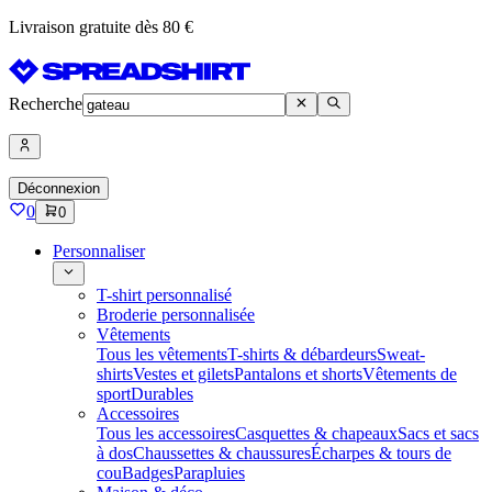
Livraison gratuite dès 80 €
Recherche
Déconnexion
0
0
Personnaliser
T-shirt personnalisé
Broderie personnalisée
Vêtements
Tous les vêtements
T-shirts & débardeurs
Sweat-
shirts
Vestes et gilets
Pantalons et shorts
Vêtements de
sport
Durables
Accessoires
Tous les accessoires
Casquettes & chapeaux
Sacs et sacs
à dos
Chaussettes & chaussures
Écharpes & tours de
cou
Badges
Parapluies