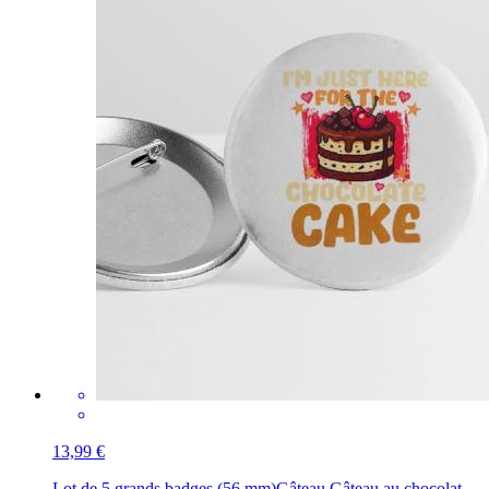
13,99 €
Lot de 5 grands badges (56 mm)
Gâteau Gâteau au chocolat