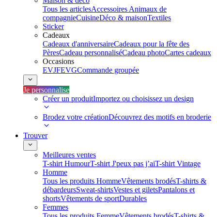
Maison & déco
Tous les articles
Accessoires Animaux de
compagnie
Cuisine
Déco & maison
Textiles
Sticker
Cadeaux
Cadeaux d'anniversaire
Cadeaux pour la fête des
Pères
Cadeau personnalisé
Cadeau photo
Cartes cadeaux
Occasions
EVJF
EVG
Commande groupée
Je personnalise
Créer un produit
Importez ou choisissez un design
Brodez votre création
Découvrez des motifs en broderie
Trouver
Meilleures ventes
T-shirt Humour
T-shirt J'peux pas j’ai
T-shirt Vintage
Homme
Tous les produits Homme
Vêtements brodés
T-shirts &
débardeurs
Sweat-shirts
Vestes et gilets
Pantalons et
shorts
Vêtements de sport
Durables
Femmes
Tous les produits Femme
Vêtements brodés
T-shirts &