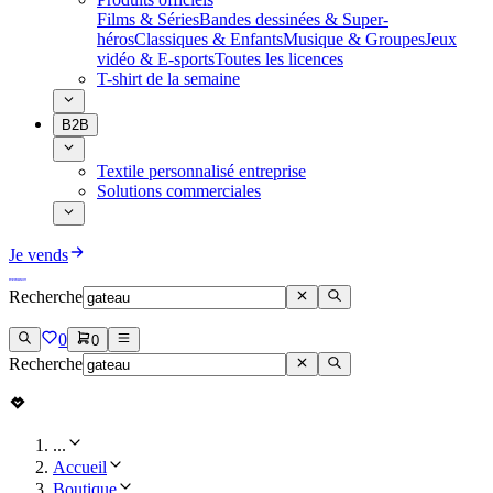
Films & Séries
Bandes dessinées & Super-
héros
Classiques & Enfants
Musique & Groupes
Jeux
vidéo & E-sports
Toutes les licences
T-shirt de la semaine
B2B
Textile personnalisé entreprise
Solutions commerciales
Je vends
Recherche
0
0
Recherche
...
Accueil
Boutique