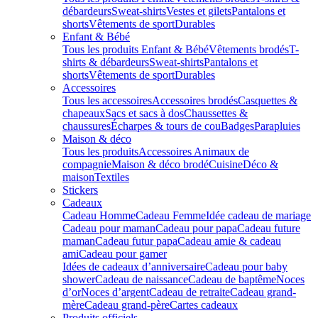
débardeurs
Sweat-shirts
Vestes et gilets
Pantalons et
shorts
Vêtements de sport
Durables
Enfant & Bébé
Tous les produits Enfant & Bébé
Vêtements brodés
T-
shirts & débardeurs
Sweat-shirts
Pantalons et
shorts
Vêtements de sport
Durables
Accessoires
Tous les accessoires
Accessoires brodés
Casquettes &
chapeaux
Sacs et sacs à dos
Chaussettes &
chaussures
Écharpes & tours de cou
Badges
Parapluies
Maison & déco
Tous les produits
Accessoires Animaux de
compagnie
Maison & déco brodé
Cuisine
Déco &
maison
Textiles
Stickers
Cadeaux
Cadeau Homme
Cadeau Femme
Idée cadeau de mariage​
Cadeau pour maman
Cadeau pour papa
Cadeau future
maman
Cadeau futur papa
Cadeau amie & cadeau
ami
Cadeau pour gamer
Idées de cadeaux d’anniversaire
Cadeau pour baby
shower
Cadeau de naissance
Cadeau de baptême
Noces
d’or
Noces d’argent
Cadeau de retraite
Cadeau grand-
mère
Cadeau grand-père
Cartes cadeaux
Produits officiels