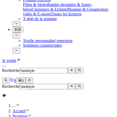
Films & Séries
Bandes dessinées & Super-
héros
Classiques & Enfants
Musique & Groupes
Jeux
vidéo & E-sports
Toutes les licences
T-shirt de la semaine
B2B
Textile personnalisé entreprise
Solutions commerciales
Je vends
Recherche
0
0
Recherche
...
Accueil
Boutique