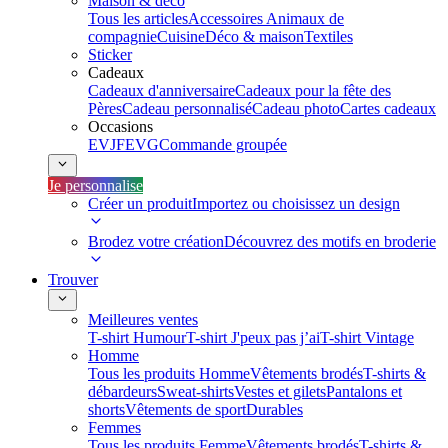
Maison & déco
Tous les articles
Accessoires Animaux de
compagnie
Cuisine
Déco & maison
Textiles
Sticker
Cadeaux
Cadeaux d'anniversaire
Cadeaux pour la fête des
Pères
Cadeau personnalisé
Cadeau photo
Cartes cadeaux
Occasions
EVJF
EVG
Commande groupée
Je personnalise
Créer un produit
Importez ou choisissez un design
Brodez votre création
Découvrez des motifs en broderie
Trouver
Meilleures ventes
T-shirt Humour
T-shirt J'peux pas j’ai
T-shirt Vintage
Homme
Tous les produits Homme
Vêtements brodés
T-shirts &
débardeurs
Sweat-shirts
Vestes et gilets
Pantalons et
shorts
Vêtements de sport
Durables
Femmes
Tous les produits Femme
Vêtements brodés
T-shirts &