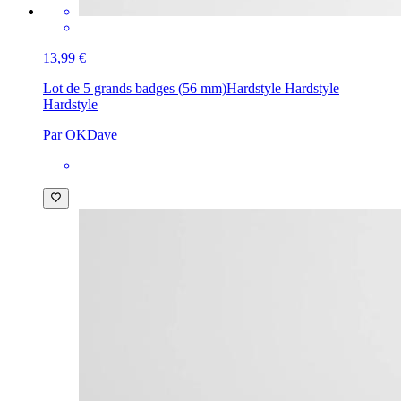
13,99 €
Lot de 5 grands badges (56 mm)
Hardstyle Hardstyle
Hardstyle
Par OKDave