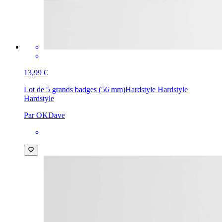
13,99 €
Lot de 5 grands badges (56 mm)
Hardstyle Hardstyle
Hardstyle
Par OKDave