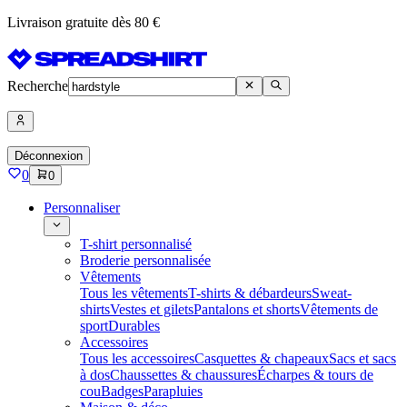
Livraison gratuite dès 80 €
Recherche
Déconnexion
0
0
Personnaliser
T-shirt personnalisé
Broderie personnalisée
Vêtements
Tous les vêtements
T-shirts & débardeurs
Sweat-
shirts
Vestes et gilets
Pantalons et shorts
Vêtements de
sport
Durables
Accessoires
Tous les accessoires
Casquettes & chapeaux
Sacs et sacs
à dos
Chaussettes & chaussures
Écharpes & tours de
cou
Badges
Parapluies