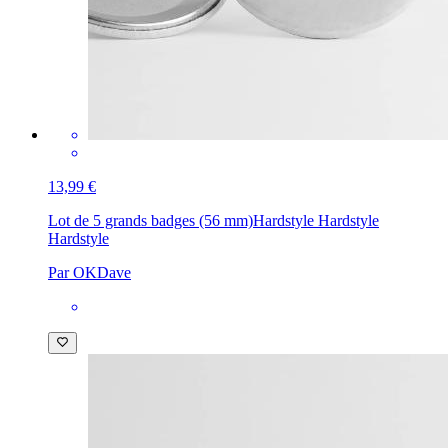
13,99 €
Lot de 5 grands badges (56 mm)
Hardstyle Hardstyle
Hardstyle
Par OKDave