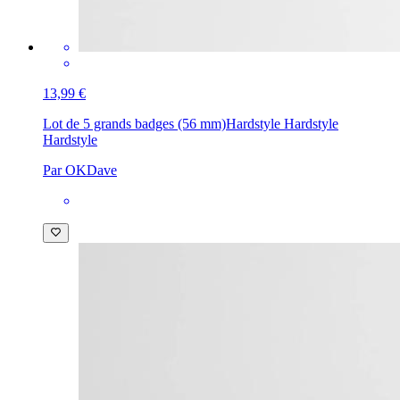
13,99 €
Lot de 5 grands badges (56 mm)
Hardstyle Hardstyle
Hardstyle
Par OKDave