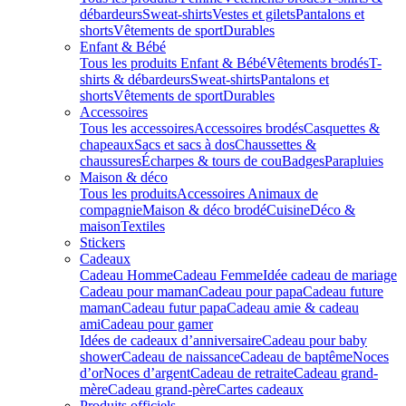
débardeurs
Sweat-shirts
Vestes et gilets
Pantalons et
shorts
Vêtements de sport
Durables
Enfant & Bébé
Tous les produits Enfant & Bébé
Vêtements brodés
T-
shirts & débardeurs
Sweat-shirts
Pantalons et
shorts
Vêtements de sport
Durables
Accessoires
Tous les accessoires
Accessoires brodés
Casquettes &
chapeaux
Sacs et sacs à dos
Chaussettes &
chaussures
Écharpes & tours de cou
Badges
Parapluies
Maison & déco
Tous les produits
Accessoires Animaux de
compagnie
Maison & déco brodé
Cuisine
Déco &
maison
Textiles
Stickers
Cadeaux
Cadeau Homme
Cadeau Femme
Idée cadeau de mariage​
Cadeau pour maman
Cadeau pour papa
Cadeau future
maman
Cadeau futur papa
Cadeau amie & cadeau
ami
Cadeau pour gamer
Idées de cadeaux d’anniversaire
Cadeau pour baby
shower
Cadeau de naissance
Cadeau de baptême
Noces
d’or
Noces d’argent
Cadeau de retraite
Cadeau grand-
mère
Cadeau grand-père
Cartes cadeaux
Produits officiels