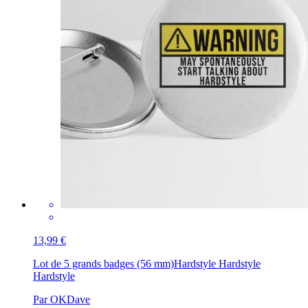
13,99 €
Lot de 5 grands badges (56 mm)
Hardstyle Hardstyle
Hardstyle
Par OKDave