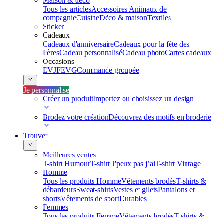
Maison & déco
Tous les articles
Accessoires Animaux de
compagnie
Cuisine
Déco & maison
Textiles
Sticker
Cadeaux
Cadeaux d'anniversaire
Cadeaux pour la fête des
Pères
Cadeau personnalisé
Cadeau photo
Cartes cadeaux
Occasions
EVJF
EVG
Commande groupée
Je personnalise
Créer un produit
Importez ou choisissez un design
Brodez votre création
Découvrez des motifs en broderie
Trouver
Meilleures ventes
T-shirt Humour
T-shirt J'peux pas j’ai
T-shirt Vintage
Homme
Tous les produits Homme
Vêtements brodés
T-shirts &
débardeurs
Sweat-shirts
Vestes et gilets
Pantalons et
shorts
Vêtements de sport
Durables
Femmes
Tous les produits Femme
Vêtements brodés
T-shirts &