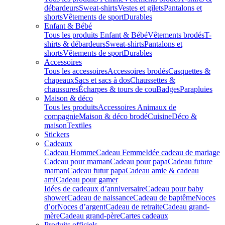
débardeurs
Sweat-shirts
Vestes et gilets
Pantalons et
shorts
Vêtements de sport
Durables
Enfant & Bébé
Tous les produits Enfant & Bébé
Vêtements brodés
T-
shirts & débardeurs
Sweat-shirts
Pantalons et
shorts
Vêtements de sport
Durables
Accessoires
Tous les accessoires
Accessoires brodés
Casquettes &
chapeaux
Sacs et sacs à dos
Chaussettes &
chaussures
Écharpes & tours de cou
Badges
Parapluies
Maison & déco
Tous les produits
Accessoires Animaux de
compagnie
Maison & déco brodé
Cuisine
Déco &
maison
Textiles
Stickers
Cadeaux
Cadeau Homme
Cadeau Femme
Idée cadeau de mariage​
Cadeau pour maman
Cadeau pour papa
Cadeau future
maman
Cadeau futur papa
Cadeau amie & cadeau
ami
Cadeau pour gamer
Idées de cadeaux d’anniversaire
Cadeau pour baby
shower
Cadeau de naissance
Cadeau de baptême
Noces
d’or
Noces d’argent
Cadeau de retraite
Cadeau grand-
mère
Cadeau grand-père
Cartes cadeaux
Produits officiels