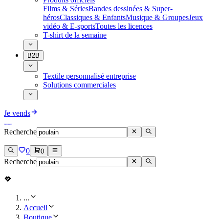
Films & Séries
Bandes dessinées & Super-
héros
Classiques & Enfants
Musique & Groupes
Jeux
vidéo & E-sports
Toutes les licences
T-shirt de la semaine
B2B
Textile personnalisé entreprise
Solutions commerciales
Je vends
Recherche
0
0
Recherche
...
Accueil
Boutique