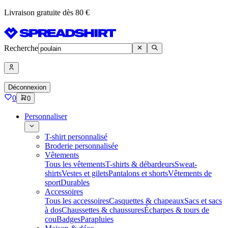
Livraison gratuite dès 80 €
Recherche
Déconnexion
0
0
Personnaliser
T-shirt personnalisé
Broderie personnalisée
Vêtements
Tous les vêtements
T-shirts & débardeurs
Sweat-
shirts
Vestes et gilets
Pantalons et shorts
Vêtements de
sport
Durables
Accessoires
Tous les accessoires
Casquettes & chapeaux
Sacs et sacs
à dos
Chaussettes & chaussures
Écharpes & tours de
cou
Badges
Parapluies