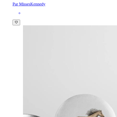
Par MissesKennedy