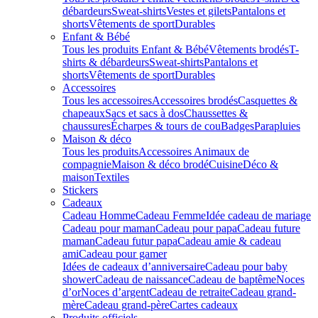
débardeurs
Sweat-shirts
Vestes et gilets
Pantalons et
shorts
Vêtements de sport
Durables
Enfant & Bébé
Tous les produits Enfant & Bébé
Vêtements brodés
T-
shirts & débardeurs
Sweat-shirts
Pantalons et
shorts
Vêtements de sport
Durables
Accessoires
Tous les accessoires
Accessoires brodés
Casquettes &
chapeaux
Sacs et sacs à dos
Chaussettes &
chaussures
Écharpes & tours de cou
Badges
Parapluies
Maison & déco
Tous les produits
Accessoires Animaux de
compagnie
Maison & déco brodé
Cuisine
Déco &
maison
Textiles
Stickers
Cadeaux
Cadeau Homme
Cadeau Femme
Idée cadeau de mariage​
Cadeau pour maman
Cadeau pour papa
Cadeau future
maman
Cadeau futur papa
Cadeau amie & cadeau
ami
Cadeau pour gamer
Idées de cadeaux d’anniversaire
Cadeau pour baby
shower
Cadeau de naissance
Cadeau de baptême
Noces
d’or
Noces d’argent
Cadeau de retraite
Cadeau grand-
mère
Cadeau grand-père
Cartes cadeaux
Produits officiels