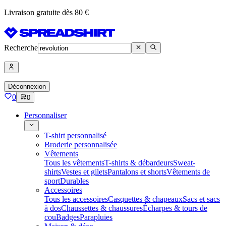
Livraison gratuite dès 80 €
Recherche
Déconnexion
0
0
Personnaliser
T-shirt personnalisé
Broderie personnalisée
Vêtements
Tous les vêtements
T-shirts & débardeurs
Sweat-
shirts
Vestes et gilets
Pantalons et shorts
Vêtements de
sport
Durables
Accessoires
Tous les accessoires
Casquettes & chapeaux
Sacs et sacs
à dos
Chaussettes & chaussures
Écharpes & tours de
cou
Badges
Parapluies