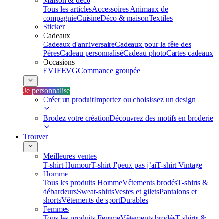
Maison & déco
Tous les articles
Accessoires Animaux de
compagnie
Cuisine
Déco & maison
Textiles
Sticker
Cadeaux
Cadeaux d'anniversaire
Cadeaux pour la fête des
Pères
Cadeau personnalisé
Cadeau photo
Cartes cadeaux
Occasions
EVJF
EVG
Commande groupée
Je personnalise
Créer un produit
Importez ou choisissez un design
Brodez votre création
Découvrez des motifs en broderie
Trouver
Meilleures ventes
T-shirt Humour
T-shirt J'peux pas j’ai
T-shirt Vintage
Homme
Tous les produits Homme
Vêtements brodés
T-shirts &
débardeurs
Sweat-shirts
Vestes et gilets
Pantalons et
shorts
Vêtements de sport
Durables
Femmes
Tous les produits Femme
Vêtements brodés
T-shirts &