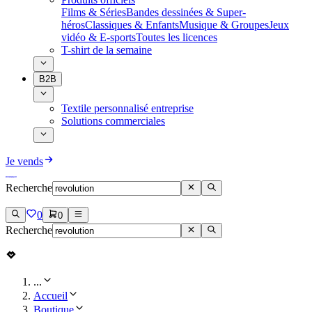
Films & Séries
Bandes dessinées & Super-
héros
Classiques & Enfants
Musique & Groupes
Jeux
vidéo & E-sports
Toutes les licences
T-shirt de la semaine
B2B
Textile personnalisé entreprise
Solutions commerciales
Je vends
Recherche
0
0
Recherche
...
Accueil
Boutique