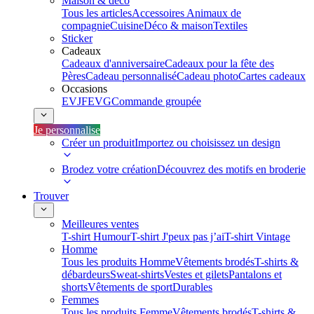
Maison & déco
Tous les articles
Accessoires Animaux de
compagnie
Cuisine
Déco & maison
Textiles
Sticker
Cadeaux
Cadeaux d'anniversaire
Cadeaux pour la fête des
Pères
Cadeau personnalisé
Cadeau photo
Cartes cadeaux
Occasions
EVJF
EVG
Commande groupée
Je personnalise
Créer un produit
Importez ou choisissez un design
Brodez votre création
Découvrez des motifs en broderie
Trouver
Meilleures ventes
T-shirt Humour
T-shirt J'peux pas j’ai
T-shirt Vintage
Homme
Tous les produits Homme
Vêtements brodés
T-shirts &
débardeurs
Sweat-shirts
Vestes et gilets
Pantalons et
shorts
Vêtements de sport
Durables
Femmes
Tous les produits Femme
Vêtements brodés
T-shirts &