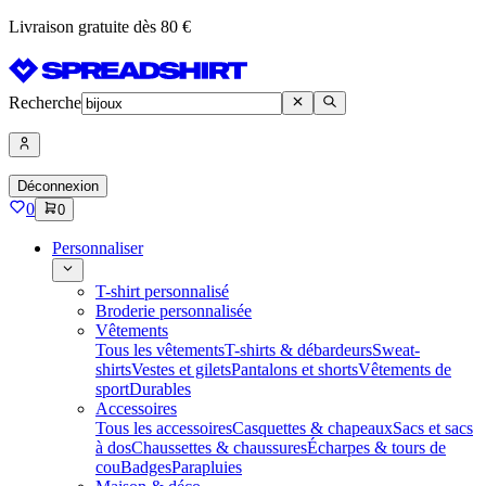
Livraison gratuite dès 80 €
Recherche
Déconnexion
0
0
Personnaliser
T-shirt personnalisé
Broderie personnalisée
Vêtements
Tous les vêtements
T-shirts & débardeurs
Sweat-
shirts
Vestes et gilets
Pantalons et shorts
Vêtements de
sport
Durables
Accessoires
Tous les accessoires
Casquettes & chapeaux
Sacs et sacs
à dos
Chaussettes & chaussures
Écharpes & tours de
cou
Badges
Parapluies