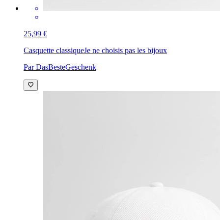
25,99 €
Casquette classique
Je ne choisis pas les bijoux
Par DasBesteGeschenk