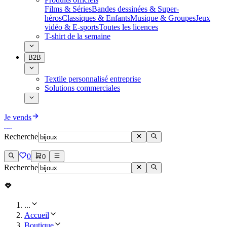
Films & Séries
Bandes dessinées & Super-
héros
Classiques & Enfants
Musique & Groupes
Jeux
vidéo & E-sports
Toutes les licences
T-shirt de la semaine
B2B
Textile personnalisé entreprise
Solutions commerciales
Je vends
Recherche
0
0
Recherche
...
Accueil
Boutique