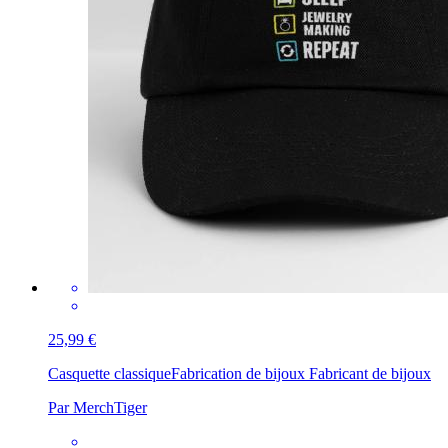
25,99 €
Casquette classique
Fabrication de bijoux Fabricant de bijoux
Par MerchTiger