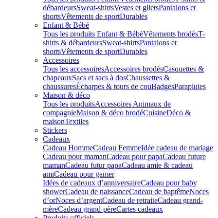
débardeurs
Sweat-shirts
Vestes et gilets
Pantalons et
shorts
Vêtements de sport
Durables
Enfant & Bébé
Tous les produits Enfant & Bébé
Vêtements brodés
T-
shirts & débardeurs
Sweat-shirts
Pantalons et
shorts
Vêtements de sport
Durables
Accessoires
Tous les accessoires
Accessoires brodés
Casquettes &
chapeaux
Sacs et sacs à dos
Chaussettes &
chaussures
Écharpes & tours de cou
Badges
Parapluies
Maison & déco
Tous les produits
Accessoires Animaux de
compagnie
Maison & déco brodé
Cuisine
Déco &
maison
Textiles
Stickers
Cadeaux
Cadeau Homme
Cadeau Femme
Idée cadeau de mariage​
Cadeau pour maman
Cadeau pour papa
Cadeau future
maman
Cadeau futur papa
Cadeau amie & cadeau
ami
Cadeau pour gamer
Idées de cadeaux d’anniversaire
Cadeau pour baby
shower
Cadeau de naissance
Cadeau de baptême
Noces
d’or
Noces d’argent
Cadeau de retraite
Cadeau grand-
mère
Cadeau grand-père
Cartes cadeaux
Produits officiels