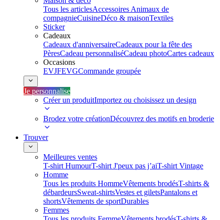
Maison & déco
Tous les articles
Accessoires Animaux de
compagnie
Cuisine
Déco & maison
Textiles
Sticker
Cadeaux
Cadeaux d'anniversaire
Cadeaux pour la fête des
Pères
Cadeau personnalisé
Cadeau photo
Cartes cadeaux
Occasions
EVJF
EVG
Commande groupée
Je personnalise
Créer un produit
Importez ou choisissez un design
Brodez votre création
Découvrez des motifs en broderie
Trouver
Meilleures ventes
T-shirt Humour
T-shirt J'peux pas j’ai
T-shirt Vintage
Homme
Tous les produits Homme
Vêtements brodés
T-shirts &
débardeurs
Sweat-shirts
Vestes et gilets
Pantalons et
shorts
Vêtements de sport
Durables
Femmes
Tous les produits Femme
Vêtements brodés
T-shirts &