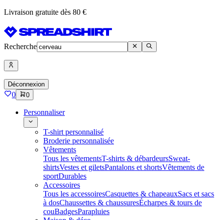
Livraison gratuite dès 80 €
Recherche
Déconnexion
0
0
Personnaliser
T-shirt personnalisé
Broderie personnalisée
Vêtements
Tous les vêtements
T-shirts & débardeurs
Sweat-
shirts
Vestes et gilets
Pantalons et shorts
Vêtements de
sport
Durables
Accessoires
Tous les accessoires
Casquettes & chapeaux
Sacs et sacs
à dos
Chaussettes & chaussures
Écharpes & tours de
cou
Badges
Parapluies