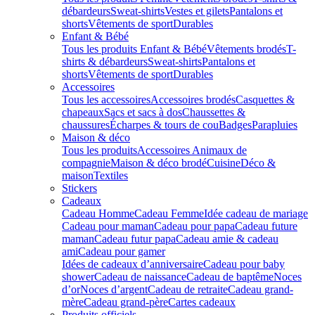
débardeurs
Sweat-shirts
Vestes et gilets
Pantalons et
shorts
Vêtements de sport
Durables
Enfant & Bébé
Tous les produits Enfant & Bébé
Vêtements brodés
T-
shirts & débardeurs
Sweat-shirts
Pantalons et
shorts
Vêtements de sport
Durables
Accessoires
Tous les accessoires
Accessoires brodés
Casquettes &
chapeaux
Sacs et sacs à dos
Chaussettes &
chaussures
Écharpes & tours de cou
Badges
Parapluies
Maison & déco
Tous les produits
Accessoires Animaux de
compagnie
Maison & déco brodé
Cuisine
Déco &
maison
Textiles
Stickers
Cadeaux
Cadeau Homme
Cadeau Femme
Idée cadeau de mariage​
Cadeau pour maman
Cadeau pour papa
Cadeau future
maman
Cadeau futur papa
Cadeau amie & cadeau
ami
Cadeau pour gamer
Idées de cadeaux d’anniversaire
Cadeau pour baby
shower
Cadeau de naissance
Cadeau de baptême
Noces
d’or
Noces d’argent
Cadeau de retraite
Cadeau grand-
mère
Cadeau grand-père
Cartes cadeaux
Produits officiels