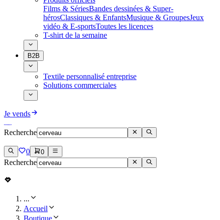
Films & Séries
Bandes dessinées & Super-
héros
Classiques & Enfants
Musique & Groupes
Jeux
vidéo & E-sports
Toutes les licences
T-shirt de la semaine
B2B
Textile personnalisé entreprise
Solutions commerciales
Je vends
Recherche
0
0
Recherche
...
Accueil
Boutique