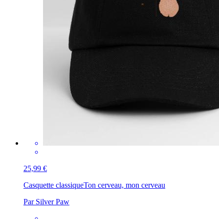
25,99 €
Casquette classique
Ton cerveau, mon cerveau
Par Silver Paw