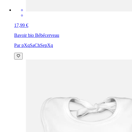
17,99 €
Bavoir bio Bébé
cerveau
Par pXqSaChSepXq