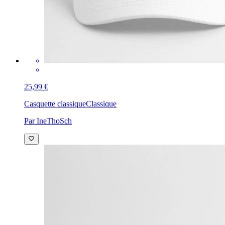
25,99 €
Casquette classique
Classique
Par IneThoSch