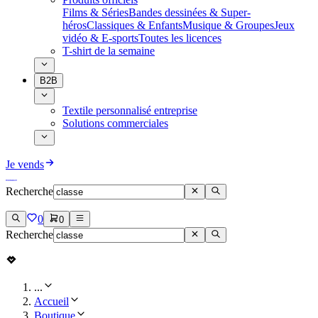
Films & Séries
Bandes dessinées & Super-
héros
Classiques & Enfants
Musique & Groupes
Jeux
vidéo & E-sports
Toutes les licences
T-shirt de la semaine
B2B
Textile personnalisé entreprise
Solutions commerciales
Je vends
Recherche
0
0
Recherche
...
Accueil
Boutique