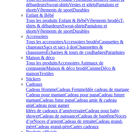
débardeurs
Sweat-shirts
Vestes et gilets
Pantalons et
shorts
Vêtements de sport
Durables
Enfant & Bébé
Tous les produits Enfant & Bébé
Vêtements brodés
T-
shirts & débardeurs
Sweat-shirts
Pantalons et
shorts
Vêtements de sport
Durables
Accessoires
Tous les accessoires
Accessoires brodés
Casquettes &
chapeaux
Sacs et sacs à dos
Chaussettes &
chaussures
Écharpes & tours de cou
Badges
Parapluies
Maison & déco
Tous les produits
Accessoires Animaux de
compagnie
Maison & déco brodé
Cuisine
Déco &
maison
Textiles
Stickers
Cadeaux
Cadeau Homme
Cadeau Femme
Idée cadeau de mariage​
Cadeau pour maman
Cadeau pour papa
Cadeau future
maman
Cadeau futur papa
Cadeau amie & cadeau
ami
Cadeau pour gamer
Idées de cadeaux d’anniversaire
Cadeau pour baby
shower
Cadeau de naissance
Cadeau de baptême
Noces
d’or
Noces d’argent
Cadeau de retraite
Cadeau grand-
mère
Cadeau grand-père
Cartes cadeaux
Produits officiels