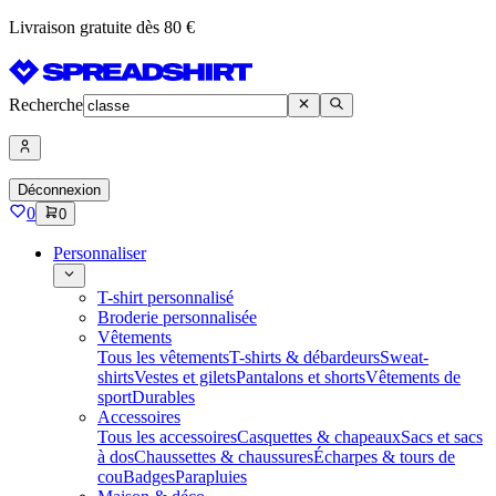
Livraison gratuite dès 80 €
Recherche
Déconnexion
0
0
Personnaliser
T-shirt personnalisé
Broderie personnalisée
Vêtements
Tous les vêtements
T-shirts & débardeurs
Sweat-
shirts
Vestes et gilets
Pantalons et shorts
Vêtements de
sport
Durables
Accessoires
Tous les accessoires
Casquettes & chapeaux
Sacs et sacs
à dos
Chaussettes & chaussures
Écharpes & tours de
cou
Badges
Parapluies