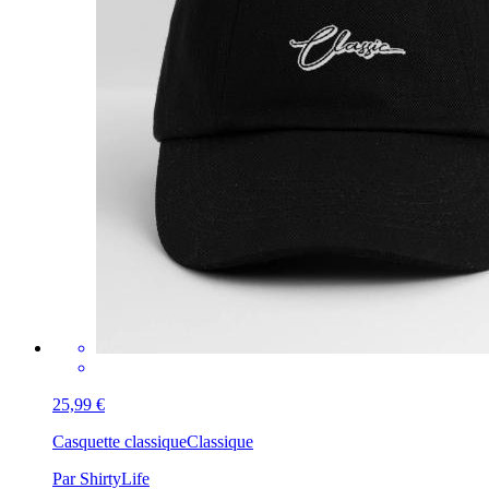
25,99 €
Casquette classique
Classique
Par ShirtyLife