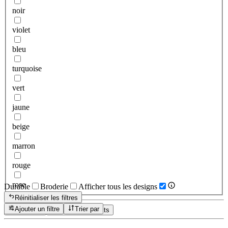
noir
violet
bleu
turquoise
vert
jaune
beige
marron
rouge
rose
Durable
Broderie
Afficher tous les designs
Réinitialiser les filtres
Ajouter un filtre
Trier par
Réinitialiser
Afficher les produits