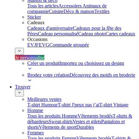
Maison & déco
Tous les articles
Accessoires Animaux de
compagnie
Cuisine
Déco & maison
Textiles
Sticker
Cadeaux
Cadeaux d'anniversaire
Cadeaux pour la fête des
Pères
Cadeau personnalisé
Cadeau photo
Cartes cadeaux
Occasions
EVJF
EVG
Commande groupée
Je personnalise
Créer un produit
Importez ou choisissez un design
Brodez votre création
Découvrez des motifs en broderie
Trouver
Meilleures ventes
T-shirt Humour
T-shirt J'peux pas j’ai
T-shirt Vintage
Homme
Tous les produits Homme
Vêtements brodés
T-shirts &
débardeurs
Sweat-shirts
Vestes et gilets
Pantalons et
shorts
Vêtements de sport
Durables
Femmes
Tous les produits Femme
Vêtements brodés
T-shirts &