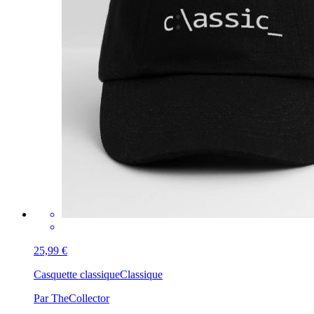
25,99 €
Casquette classique
Classique
Par TheCollector