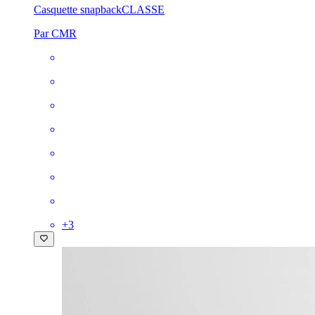
Casquette snapback
CLASSE
Par CMR
+
3