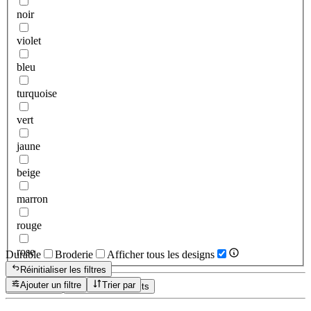
noir
violet
bleu
turquoise
vert
jaune
beige
marron
rouge
rose
Durable
Broderie
Afficher tous les designs
Réinitialiser les filtres
Ajouter un filtre
Trier par
Réinitialiser
Afficher les produits