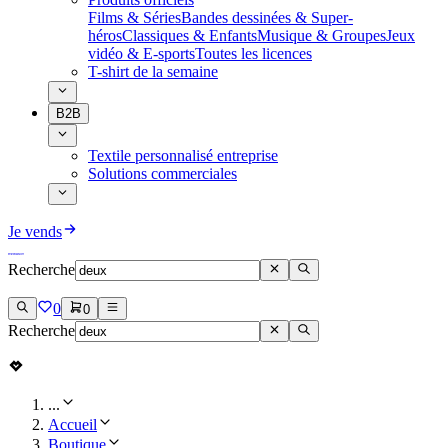
Films & Séries
Bandes dessinées & Super-
héros
Classiques & Enfants
Musique & Groupes
Jeux
vidéo & E-sports
Toutes les licences
T-shirt de la semaine
B2B
Textile personnalisé entreprise
Solutions commerciales
Je vends
Recherche
0
0
Recherche
...
Accueil
Boutique