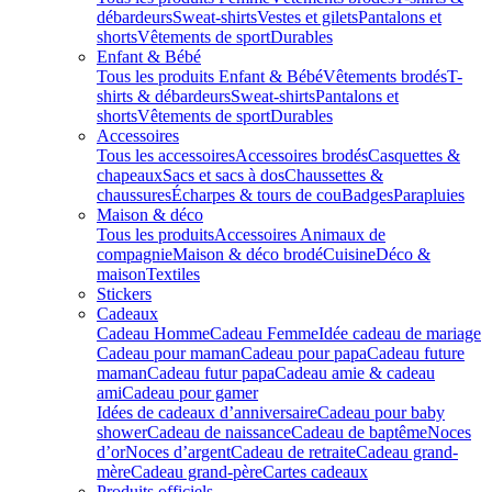
débardeurs
Sweat-shirts
Vestes et gilets
Pantalons et
shorts
Vêtements de sport
Durables
Enfant & Bébé
Tous les produits Enfant & Bébé
Vêtements brodés
T-
shirts & débardeurs
Sweat-shirts
Pantalons et
shorts
Vêtements de sport
Durables
Accessoires
Tous les accessoires
Accessoires brodés
Casquettes &
chapeaux
Sacs et sacs à dos
Chaussettes &
chaussures
Écharpes & tours de cou
Badges
Parapluies
Maison & déco
Tous les produits
Accessoires Animaux de
compagnie
Maison & déco brodé
Cuisine
Déco &
maison
Textiles
Stickers
Cadeaux
Cadeau Homme
Cadeau Femme
Idée cadeau de mariage​
Cadeau pour maman
Cadeau pour papa
Cadeau future
maman
Cadeau futur papa
Cadeau amie & cadeau
ami
Cadeau pour gamer
Idées de cadeaux d’anniversaire
Cadeau pour baby
shower
Cadeau de naissance
Cadeau de baptême
Noces
d’or
Noces d’argent
Cadeau de retraite
Cadeau grand-
mère
Cadeau grand-père
Cartes cadeaux
Produits officiels