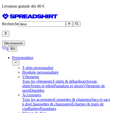
Livraison gratuite dès 80 €
Recherche
Déconnexion
0
0
Personnaliser
T-shirt personnalisé
Broderie personnalisée
Vêtements
Tous les vêtements
T-shirts & débardeurs
Sweat-
shirts
Vestes et gilets
Pantalons et shorts
Vêtements de
sport
Durables
Accessoires
Tous les accessoires
Casquettes & chapeaux
Sacs et sacs
à dos
Chaussettes & chaussures
Écharpes & tours de
cou
Badges
Parapluies