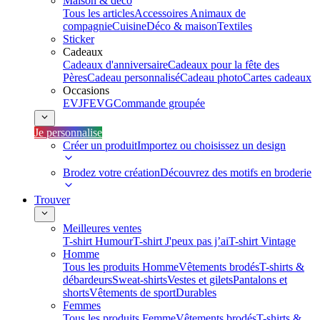
Maison & déco
Tous les articles
Accessoires Animaux de
compagnie
Cuisine
Déco & maison
Textiles
Sticker
Cadeaux
Cadeaux d'anniversaire
Cadeaux pour la fête des
Pères
Cadeau personnalisé
Cadeau photo
Cartes cadeaux
Occasions
EVJF
EVG
Commande groupée
Je personnalise
Créer un produit
Importez ou choisissez un design
Brodez votre création
Découvrez des motifs en broderie
Trouver
Meilleures ventes
T-shirt Humour
T-shirt J'peux pas j’ai
T-shirt Vintage
Homme
Tous les produits Homme
Vêtements brodés
T-shirts &
débardeurs
Sweat-shirts
Vestes et gilets
Pantalons et
shorts
Vêtements de sport
Durables
Femmes
Tous les produits Femme
Vêtements brodés
T-shirts &