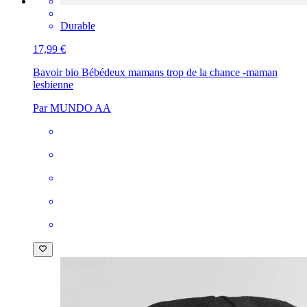
Durable
17,99 €
Bavoir bio Bébé
deux mamans trop de la chance -maman
lesbienne
Par MUNDO AA