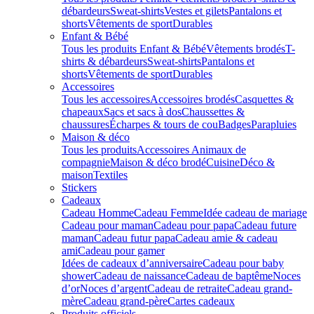
débardeurs
Sweat-shirts
Vestes et gilets
Pantalons et
shorts
Vêtements de sport
Durables
Enfant & Bébé
Tous les produits Enfant & Bébé
Vêtements brodés
T-
shirts & débardeurs
Sweat-shirts
Pantalons et
shorts
Vêtements de sport
Durables
Accessoires
Tous les accessoires
Accessoires brodés
Casquettes &
chapeaux
Sacs et sacs à dos
Chaussettes &
chaussures
Écharpes & tours de cou
Badges
Parapluies
Maison & déco
Tous les produits
Accessoires Animaux de
compagnie
Maison & déco brodé
Cuisine
Déco &
maison
Textiles
Stickers
Cadeaux
Cadeau Homme
Cadeau Femme
Idée cadeau de mariage​
Cadeau pour maman
Cadeau pour papa
Cadeau future
maman
Cadeau futur papa
Cadeau amie & cadeau
ami
Cadeau pour gamer
Idées de cadeaux d’anniversaire
Cadeau pour baby
shower
Cadeau de naissance
Cadeau de baptême
Noces
d’or
Noces d’argent
Cadeau de retraite
Cadeau grand-
mère
Cadeau grand-père
Cartes cadeaux
Produits officiels