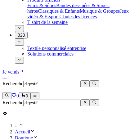
Films & Séries
Bandes dessinées & Super-
héros
Classiques & Enfants
Musique & Groupes
Jeux
vidéo & E-sports
Toutes les licences
T-shirt de la semaine
B2B
Textile personnalisé entreprise
Solutions commerciales
Je vends
Recherche
0
0
Recherche
...
Accueil
Boutique