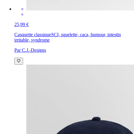
25,99 €
Casquette classique
SCI, squelette, caca, humour, intestin
irritable, syndrome
Par C.J.-Designs