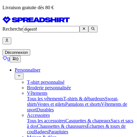
Livraison gratuite dès 80 €
Recherche
Déconnexion
0
0
Personnaliser
T-shirt personnalisé
Broderie personnalisée
Vêtements
Tous les vêtements
T-shirts & débardeurs
Sweat-
shirts
Vestes et gilets
Pantalons et shorts
Vêtements de
sport
Durables
Accessoires
Tous les accessoires
Casquettes & chapeaux
Sacs et sacs
à dos
Chaussettes & chaussures
Écharpes & tours de
cou
Badges
Parapluies