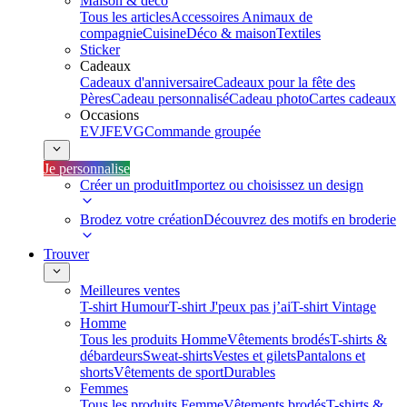
Maison & déco
Tous les articles
Accessoires Animaux de
compagnie
Cuisine
Déco & maison
Textiles
Sticker
Cadeaux
Cadeaux d'anniversaire
Cadeaux pour la fête des
Pères
Cadeau personnalisé
Cadeau photo
Cartes cadeaux
Occasions
EVJF
EVG
Commande groupée
Je personnalise
Créer un produit
Importez ou choisissez un design
Brodez votre création
Découvrez des motifs en broderie
Trouver
Meilleures ventes
T-shirt Humour
T-shirt J'peux pas j’ai
T-shirt Vintage
Homme
Tous les produits Homme
Vêtements brodés
T-shirts &
débardeurs
Sweat-shirts
Vestes et gilets
Pantalons et
shorts
Vêtements de sport
Durables
Femmes
Tous les produits Femme
Vêtements brodés
T-shirts &