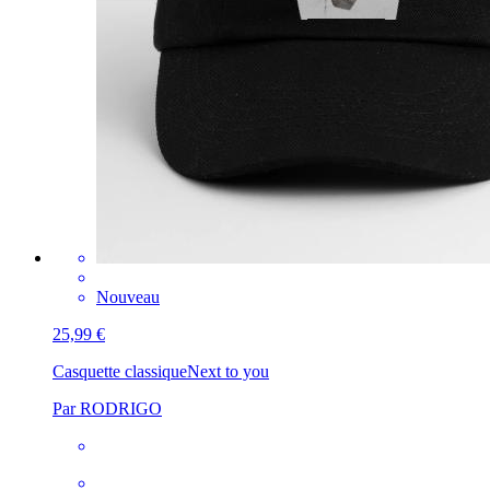
Nouveau
25,99 €
Casquette classique
Next to you
Par RODRIGO