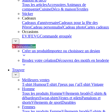
Maison & déco
Tous les articles
Accessoires Animaux de
compagnie
Cuisine
Déco & maison
Textiles
Sticker
Cadeaux
Cadeaux d'anniversaire
Cadeaux pour la fête des
Pères
Cadeau personnalisé
Cadeau photo
Cartes cadeaux
Occasions
EVJF
EVG
Commande groupée
Je personnalise
Créer un produit
Importez ou choisissez un design
Brodez votre création
Découvrez des motifs en broderie
Trouver
Meilleures ventes
T-shirt Humour
T-shirt J'peux pas j’ai
T-shirt Vintage
Homme
Tous les produits Homme
Vêtements brodés
T-shirts &
débardeurs
Sweat-shirts
Vestes et gilets
Pantalons et
shorts
Vêtements de sport
Durables
Femmes
Tous les produits Femme
Vêtements brodés
T-shirts &