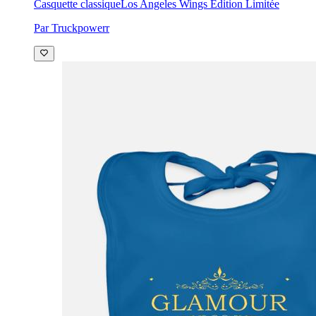
Casquette classique
Los Angeles Wings Édition Limitée
Par Truckpowerr