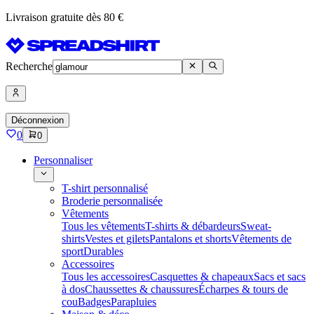
Livraison gratuite dès 80 €
Recherche
Déconnexion
0
0
Personnaliser
T-shirt personnalisé
Broderie personnalisée
Vêtements
Tous les vêtements
T-shirts & débardeurs
Sweat-
shirts
Vestes et gilets
Pantalons et shorts
Vêtements de
sport
Durables
Accessoires
Tous les accessoires
Casquettes & chapeaux
Sacs et sacs
à dos
Chaussettes & chaussures
Écharpes & tours de
cou
Badges
Parapluies