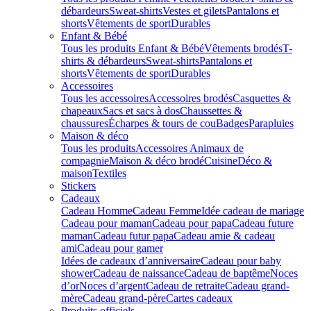
débardeurs
Sweat-shirts
Vestes et gilets
Pantalons et
shorts
Vêtements de sport
Durables
Enfant & Bébé
Tous les produits Enfant & Bébé
Vêtements brodés
T-
shirts & débardeurs
Sweat-shirts
Pantalons et
shorts
Vêtements de sport
Durables
Accessoires
Tous les accessoires
Accessoires brodés
Casquettes &
chapeaux
Sacs et sacs à dos
Chaussettes &
chaussures
Écharpes & tours de cou
Badges
Parapluies
Maison & déco
Tous les produits
Accessoires Animaux de
compagnie
Maison & déco brodé
Cuisine
Déco &
maison
Textiles
Stickers
Cadeaux
Cadeau Homme
Cadeau Femme
Idée cadeau de mariage​
Cadeau pour maman
Cadeau pour papa
Cadeau future
maman
Cadeau futur papa
Cadeau amie & cadeau
ami
Cadeau pour gamer
Idées de cadeaux d’anniversaire
Cadeau pour baby
shower
Cadeau de naissance
Cadeau de baptême
Noces
d’or
Noces d’argent
Cadeau de retraite
Cadeau grand-
mère
Cadeau grand-père
Cartes cadeaux
Produits officiels