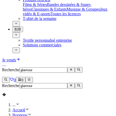
Films & Séries
Bandes dessinées & Super-
héros
Classiques & Enfants
Musique & Groupes
Jeux
vidéo & E-sports
Toutes les licences
T-shirt de la semaine
B2B
Textile personnalisé entreprise
Solutions commerciales
Je vends
Recherche
0
0
Recherche
...
Accueil
Boutique