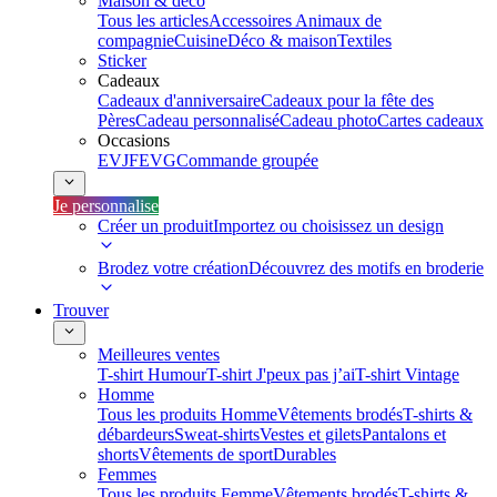
Maison & déco
Tous les articles
Accessoires Animaux de
compagnie
Cuisine
Déco & maison
Textiles
Sticker
Cadeaux
Cadeaux d'anniversaire
Cadeaux pour la fête des
Pères
Cadeau personnalisé
Cadeau photo
Cartes cadeaux
Occasions
EVJF
EVG
Commande groupée
Je personnalise
Créer un produit
Importez ou choisissez un design
Brodez votre création
Découvrez des motifs en broderie
Trouver
Meilleures ventes
T-shirt Humour
T-shirt J'peux pas j’ai
T-shirt Vintage
Homme
Tous les produits Homme
Vêtements brodés
T-shirts &
débardeurs
Sweat-shirts
Vestes et gilets
Pantalons et
shorts
Vêtements de sport
Durables
Femmes
Tous les produits Femme
Vêtements brodés
T-shirts &