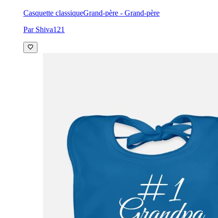
Casquette classique
Grand-père - Grand-père
Par Shiva121