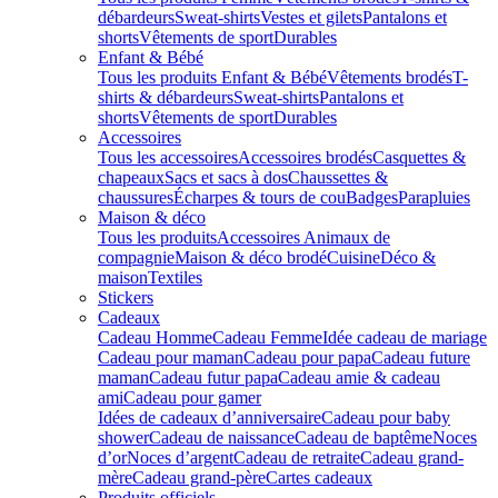
débardeurs
Sweat-shirts
Vestes et gilets
Pantalons et
shorts
Vêtements de sport
Durables
Enfant & Bébé
Tous les produits Enfant & Bébé
Vêtements brodés
T-
shirts & débardeurs
Sweat-shirts
Pantalons et
shorts
Vêtements de sport
Durables
Accessoires
Tous les accessoires
Accessoires brodés
Casquettes &
chapeaux
Sacs et sacs à dos
Chaussettes &
chaussures
Écharpes & tours de cou
Badges
Parapluies
Maison & déco
Tous les produits
Accessoires Animaux de
compagnie
Maison & déco brodé
Cuisine
Déco &
maison
Textiles
Stickers
Cadeaux
Cadeau Homme
Cadeau Femme
Idée cadeau de mariage​
Cadeau pour maman
Cadeau pour papa
Cadeau future
maman
Cadeau futur papa
Cadeau amie & cadeau
ami
Cadeau pour gamer
Idées de cadeaux d’anniversaire
Cadeau pour baby
shower
Cadeau de naissance
Cadeau de baptême
Noces
d’or
Noces d’argent
Cadeau de retraite
Cadeau grand-
mère
Cadeau grand-père
Cartes cadeaux
Produits officiels