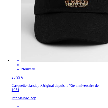
Nouveau
25,99 €
Casquette classique
Original depuis le 75e anniversaire de
1951
Par MaBa-Shop