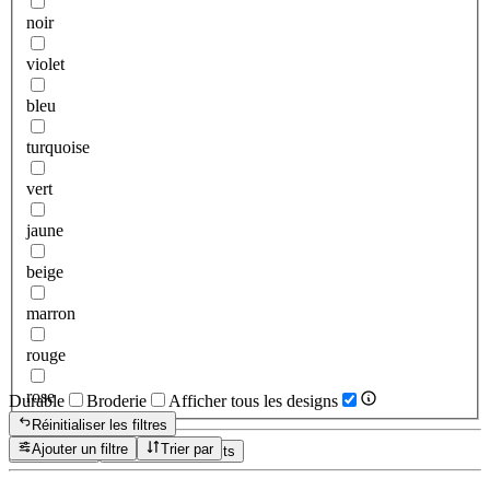
noir
violet
bleu
turquoise
vert
jaune
beige
marron
rouge
rose
Durable
Broderie
Afficher tous les designs
Réinitialiser les filtres
Ajouter un filtre
Trier par
Réinitialiser
Afficher les produits