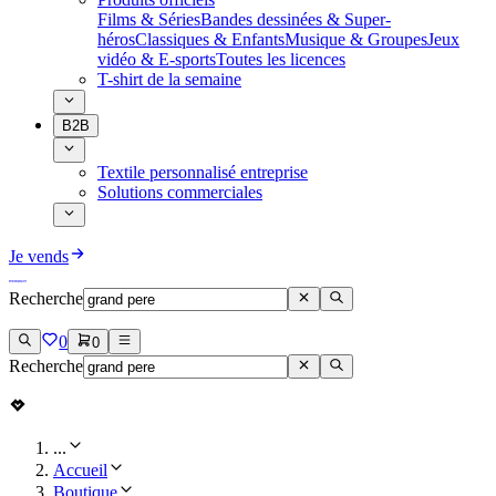
Films & Séries
Bandes dessinées & Super-
héros
Classiques & Enfants
Musique & Groupes
Jeux
vidéo & E-sports
Toutes les licences
T-shirt de la semaine
B2B
Textile personnalisé entreprise
Solutions commerciales
Je vends
Recherche
0
0
Recherche
...
Accueil
Boutique