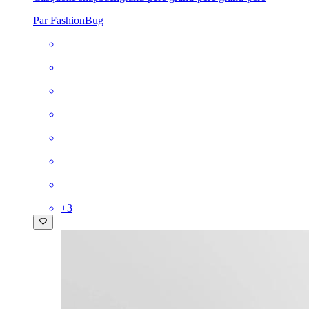
Par FashionBug
+
3