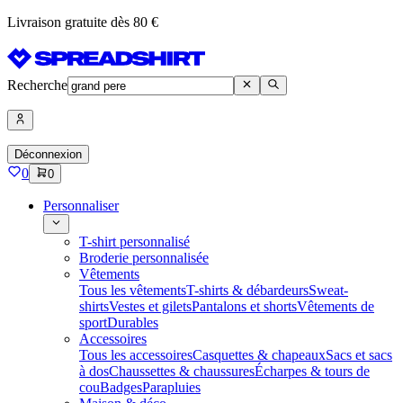
Livraison gratuite dès 80 €
Recherche
Déconnexion
0
0
Personnaliser
T-shirt personnalisé
Broderie personnalisée
Vêtements
Tous les vêtements
T-shirts & débardeurs
Sweat-
shirts
Vestes et gilets
Pantalons et shorts
Vêtements de
sport
Durables
Accessoires
Tous les accessoires
Casquettes & chapeaux
Sacs et sacs
à dos
Chaussettes & chaussures
Écharpes & tours de
cou
Badges
Parapluies