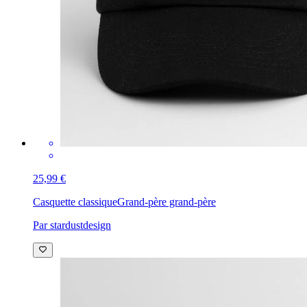
25,99 €
Casquette classique
Grand-père grand-père
Par stardustdesign