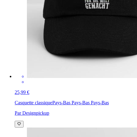
25,99 €
Casquette classique
Pays-Bas Pays-Bas Pays-Bas
Par Designpickup