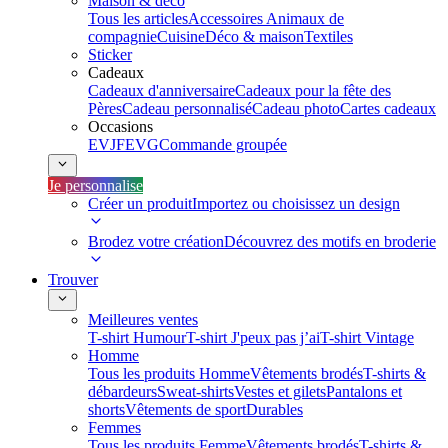
Maison & déco
Tous les articles
Accessoires Animaux de
compagnie
Cuisine
Déco & maison
Textiles
Sticker
Cadeaux
Cadeaux d'anniversaire
Cadeaux pour la fête des
Pères
Cadeau personnalisé
Cadeau photo
Cartes cadeaux
Occasions
EVJF
EVG
Commande groupée
Je personnalise
Créer un produit
Importez ou choisissez un design
Brodez votre création
Découvrez des motifs en broderie
Trouver
Meilleures ventes
T-shirt Humour
T-shirt J'peux pas j’ai
T-shirt Vintage
Homme
Tous les produits Homme
Vêtements brodés
T-shirts &
débardeurs
Sweat-shirts
Vestes et gilets
Pantalons et
shorts
Vêtements de sport
Durables
Femmes
Tous les produits Femme
Vêtements brodés
T-shirts &