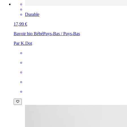
Durable
17,99 €
Bavoir bio Bébé
Pays-Bas / Pays-Bas
Par K.Dot