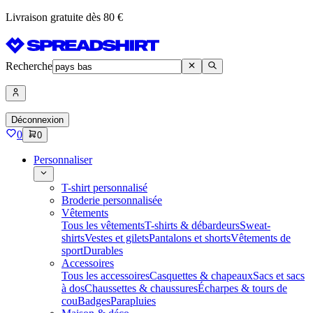
Livraison gratuite dès 80 €
Recherche
Déconnexion
0
0
Personnaliser
T-shirt personnalisé
Broderie personnalisée
Vêtements
Tous les vêtements
T-shirts & débardeurs
Sweat-
shirts
Vestes et gilets
Pantalons et shorts
Vêtements de
sport
Durables
Accessoires
Tous les accessoires
Casquettes & chapeaux
Sacs et sacs
à dos
Chaussettes & chaussures
Écharpes & tours de
cou
Badges
Parapluies