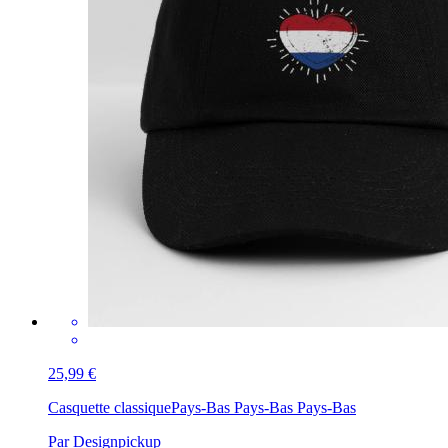
25,99 €
Casquette classique
Pays-Bas Pays-Bas Pays-Bas
Par Designpickup