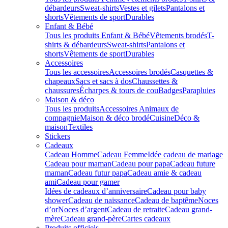
débardeurs
Sweat-shirts
Vestes et gilets
Pantalons et
shorts
Vêtements de sport
Durables
Enfant & Bébé
Tous les produits Enfant & Bébé
Vêtements brodés
T-
shirts & débardeurs
Sweat-shirts
Pantalons et
shorts
Vêtements de sport
Durables
Accessoires
Tous les accessoires
Accessoires brodés
Casquettes &
chapeaux
Sacs et sacs à dos
Chaussettes &
chaussures
Écharpes & tours de cou
Badges
Parapluies
Maison & déco
Tous les produits
Accessoires Animaux de
compagnie
Maison & déco brodé
Cuisine
Déco &
maison
Textiles
Stickers
Cadeaux
Cadeau Homme
Cadeau Femme
Idée cadeau de mariage​
Cadeau pour maman
Cadeau pour papa
Cadeau future
maman
Cadeau futur papa
Cadeau amie & cadeau
ami
Cadeau pour gamer
Idées de cadeaux d’anniversaire
Cadeau pour baby
shower
Cadeau de naissance
Cadeau de baptême
Noces
d’or
Noces d’argent
Cadeau de retraite
Cadeau grand-
mère
Cadeau grand-père
Cartes cadeaux
Produits officiels