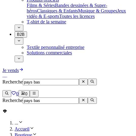
Films & Séries
Bandes dessinées & Super-
héros
Classiques & Enfants
Musique & Groupes
Jeux
vidéo & E-sports
Toutes les licences
T-shirt de la semaine
B2B
Textile personnalisé entreprise
Solutions commerciales
Je vends
Recherche
0
0
Recherche
...
Accueil
Boutique