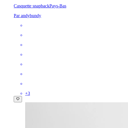
Casquette snapback
Pays-Bas
Par andybundy
+
3