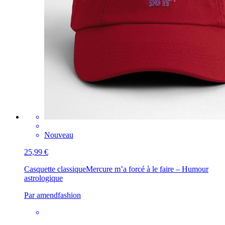
Nouveau
25,99 €
Casquette classique
Mercure m’a forcé à le faire – Humour
astrologique
Par amendfashion