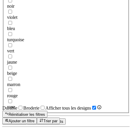
noir
violet
bleu
turquoise
vert
jaune
beige
marron
rouge
rose
Durable
Broderie
Afficher tous les designs
Réinitialiser les filtres
Ajouter un filtre
Trier par
Réinitialiser
Afficher les produits