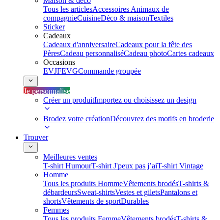
Maison & déco
Tous les articles
Accessoires Animaux de
compagnie
Cuisine
Déco & maison
Textiles
Sticker
Cadeaux
Cadeaux d'anniversaire
Cadeaux pour la fête des
Pères
Cadeau personnalisé
Cadeau photo
Cartes cadeaux
Occasions
EVJF
EVG
Commande groupée
Je personnalise
Créer un produit
Importez ou choisissez un design
Brodez votre création
Découvrez des motifs en broderie
Trouver
Meilleures ventes
T-shirt Humour
T-shirt J'peux pas j’ai
T-shirt Vintage
Homme
Tous les produits Homme
Vêtements brodés
T-shirts &
débardeurs
Sweat-shirts
Vestes et gilets
Pantalons et
shorts
Vêtements de sport
Durables
Femmes
Tous les produits Femme
Vêtements brodés
T-shirts &