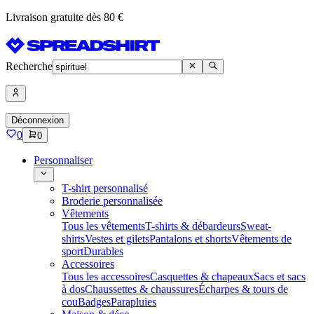
Livraison gratuite dès 80 €
Recherche
Déconnexion
0
0
Personnaliser
T-shirt personnalisé
Broderie personnalisée
Vêtements
Tous les vêtements
T-shirts & débardeurs
Sweat-
shirts
Vestes et gilets
Pantalons et shorts
Vêtements de
sport
Durables
Accessoires
Tous les accessoires
Casquettes & chapeaux
Sacs et sacs
à dos
Chaussettes & chaussures
Écharpes & tours de
cou
Badges
Parapluies