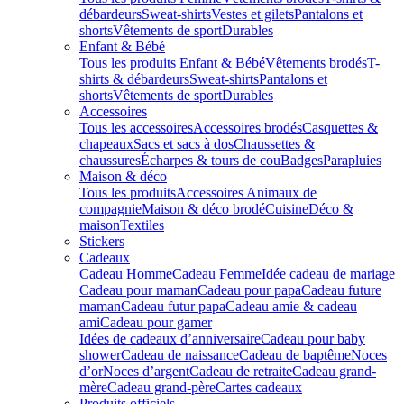
débardeurs
Sweat-shirts
Vestes et gilets
Pantalons et
shorts
Vêtements de sport
Durables
Enfant & Bébé
Tous les produits Enfant & Bébé
Vêtements brodés
T-
shirts & débardeurs
Sweat-shirts
Pantalons et
shorts
Vêtements de sport
Durables
Accessoires
Tous les accessoires
Accessoires brodés
Casquettes &
chapeaux
Sacs et sacs à dos
Chaussettes &
chaussures
Écharpes & tours de cou
Badges
Parapluies
Maison & déco
Tous les produits
Accessoires Animaux de
compagnie
Maison & déco brodé
Cuisine
Déco &
maison
Textiles
Stickers
Cadeaux
Cadeau Homme
Cadeau Femme
Idée cadeau de mariage​
Cadeau pour maman
Cadeau pour papa
Cadeau future
maman
Cadeau futur papa
Cadeau amie & cadeau
ami
Cadeau pour gamer
Idées de cadeaux d’anniversaire
Cadeau pour baby
shower
Cadeau de naissance
Cadeau de baptême
Noces
d’or
Noces d’argent
Cadeau de retraite
Cadeau grand-
mère
Cadeau grand-père
Cartes cadeaux
Produits officiels