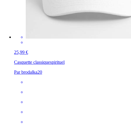
25,99 €
Casquette classique
spirituel
Par brodalka20