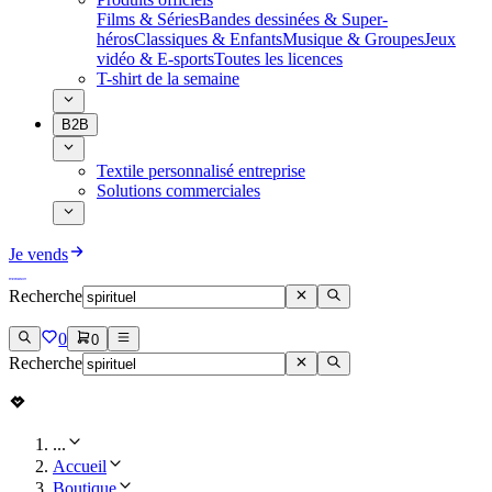
Films & Séries
Bandes dessinées & Super-
héros
Classiques & Enfants
Musique & Groupes
Jeux
vidéo & E-sports
Toutes les licences
T-shirt de la semaine
B2B
Textile personnalisé entreprise
Solutions commerciales
Je vends
Recherche
0
0
Recherche
...
Accueil
Boutique