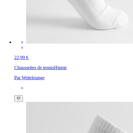
22,99 €
Chaussettes de tennis
Hippie
Par Writelounge