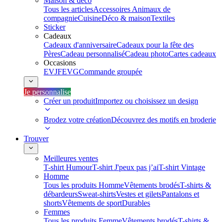
Maison & déco
Tous les articles
Accessoires Animaux de
compagnie
Cuisine
Déco & maison
Textiles
Sticker
Cadeaux
Cadeaux d'anniversaire
Cadeaux pour la fête des
Pères
Cadeau personnalisé
Cadeau photo
Cartes cadeaux
Occasions
EVJF
EVG
Commande groupée
Je personnalise
Créer un produit
Importez ou choisissez un design
Brodez votre création
Découvrez des motifs en broderie
Trouver
Meilleures ventes
T-shirt Humour
T-shirt J'peux pas j’ai
T-shirt Vintage
Homme
Tous les produits Homme
Vêtements brodés
T-shirts &
débardeurs
Sweat-shirts
Vestes et gilets
Pantalons et
shorts
Vêtements de sport
Durables
Femmes
Tous les produits Femme
Vêtements brodés
T-shirts &