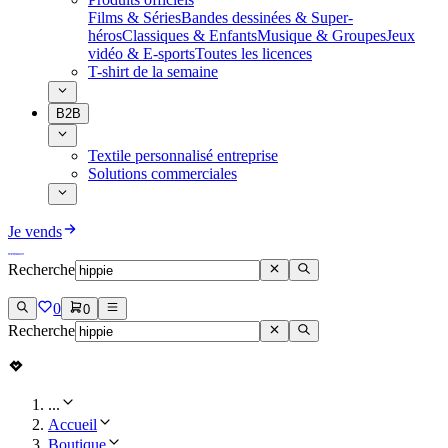
Films & Séries
Bandes dessinées & Super-
héros
Classiques & Enfants
Musique & Groupes
Jeux
vidéo & E-sports
Toutes les licences
T-shirt de la semaine
B2B
Textile personnalisé entreprise
Solutions commerciales
Je vends
Recherche
0
0
Recherche
...
Accueil
Boutique