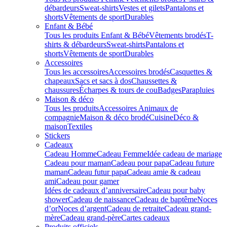
débardeurs
Sweat-shirts
Vestes et gilets
Pantalons et
shorts
Vêtements de sport
Durables
Enfant & Bébé
Tous les produits Enfant & Bébé
Vêtements brodés
T-
shirts & débardeurs
Sweat-shirts
Pantalons et
shorts
Vêtements de sport
Durables
Accessoires
Tous les accessoires
Accessoires brodés
Casquettes &
chapeaux
Sacs et sacs à dos
Chaussettes &
chaussures
Écharpes & tours de cou
Badges
Parapluies
Maison & déco
Tous les produits
Accessoires Animaux de
compagnie
Maison & déco brodé
Cuisine
Déco &
maison
Textiles
Stickers
Cadeaux
Cadeau Homme
Cadeau Femme
Idée cadeau de mariage​
Cadeau pour maman
Cadeau pour papa
Cadeau future
maman
Cadeau futur papa
Cadeau amie & cadeau
ami
Cadeau pour gamer
Idées de cadeaux d’anniversaire
Cadeau pour baby
shower
Cadeau de naissance
Cadeau de baptême
Noces
d’or
Noces d’argent
Cadeau de retraite
Cadeau grand-
mère
Cadeau grand-père
Cartes cadeaux
Produits officiels