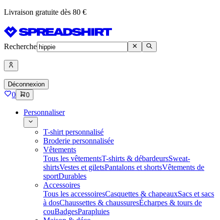
Livraison gratuite dès 80 €
Recherche
Déconnexion
0
0
Personnaliser
T-shirt personnalisé
Broderie personnalisée
Vêtements
Tous les vêtements
T-shirts & débardeurs
Sweat-
shirts
Vestes et gilets
Pantalons et shorts
Vêtements de
sport
Durables
Accessoires
Tous les accessoires
Casquettes & chapeaux
Sacs et sacs
à dos
Chaussettes & chaussures
Écharpes & tours de
cou
Badges
Parapluies