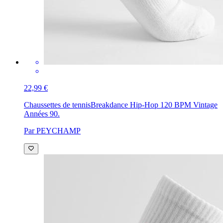
22,99 €
Chaussettes de tennis
Breakdance Hip-Hop 120 BPM Vintage
Années 90.
Par PEYCHAMP