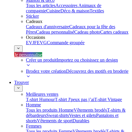
Maison & déco
Tous les articles
Accessoires Animaux de
compagnie
Cuisine
Déco & maison
Textiles
Sticker
Cadeaux
Cadeaux d'anniversaire
Cadeaux pour la fête des
Pères
Cadeau personnalisé
Cadeau photo
Cartes cadeaux
Occasions
EVJF
EVG
Commande groupée
Je personnalise
Créer un produit
Importez ou choisissez un design
Brodez votre création
Découvrez des motifs en broderie
Trouver
Meilleures ventes
T-shirt Humour
T-shirt J'peux pas j’ai
T-shirt Vintage
Homme
Tous les produits Homme
Vêtements brodés
T-shirts &
débardeurs
Sweat-shirts
Vestes et gilets
Pantalons et
shorts
Vêtements de sport
Durables
Femmes
Tous les produits Femme
Vêtements brodés
T-shirts &