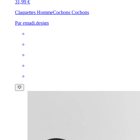
31,99 €
Claquettes Homme
Cochons Cochons
Par emadi.design