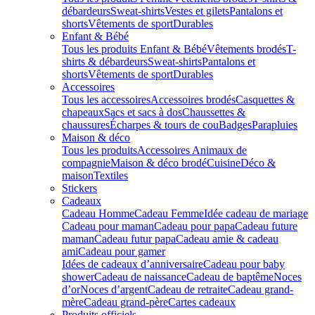
débardeurs
Sweat-shirts
Vestes et gilets
Pantalons et
shorts
Vêtements de sport
Durables
Enfant & Bébé
Tous les produits Enfant & Bébé
Vêtements brodés
T-
shirts & débardeurs
Sweat-shirts
Pantalons et
shorts
Vêtements de sport
Durables
Accessoires
Tous les accessoires
Accessoires brodés
Casquettes &
chapeaux
Sacs et sacs à dos
Chaussettes &
chaussures
Écharpes & tours de cou
Badges
Parapluies
Maison & déco
Tous les produits
Accessoires Animaux de
compagnie
Maison & déco brodé
Cuisine
Déco &
maison
Textiles
Stickers
Cadeaux
Cadeau Homme
Cadeau Femme
Idée cadeau de mariage​
Cadeau pour maman
Cadeau pour papa
Cadeau future
maman
Cadeau futur papa
Cadeau amie & cadeau
ami
Cadeau pour gamer
Idées de cadeaux d’anniversaire
Cadeau pour baby
shower
Cadeau de naissance
Cadeau de baptême
Noces
d’or
Noces d’argent
Cadeau de retraite
Cadeau grand-
mère
Cadeau grand-père
Cartes cadeaux
Produits officiels