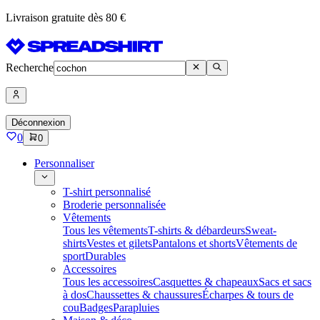
Livraison gratuite dès 80 €
Recherche
Déconnexion
0
0
Personnaliser
T-shirt personnalisé
Broderie personnalisée
Vêtements
Tous les vêtements
T-shirts & débardeurs
Sweat-
shirts
Vestes et gilets
Pantalons et shorts
Vêtements de
sport
Durables
Accessoires
Tous les accessoires
Casquettes & chapeaux
Sacs et sacs
à dos
Chaussettes & chaussures
Écharpes & tours de
cou
Badges
Parapluies