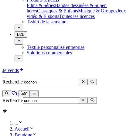
Films & Séries
Bandes dessinées & Super-
héros
Classiques & Enfants
Musique & Groupes
Jeux
vidéo & E-sports
Toutes les licences
T-shirt de la semaine
B2B
Textile personnalisé entreprise
Solutions commerciales
Je vends
Recherche
0
0
Recherche
...
Accueil
Boutique