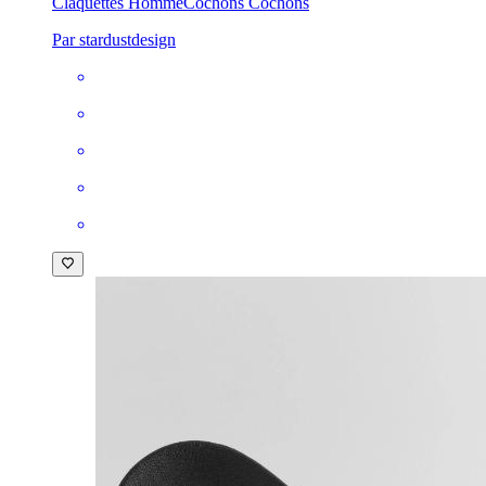
Claquettes Homme
Cochons Cochons
Par stardustdesign