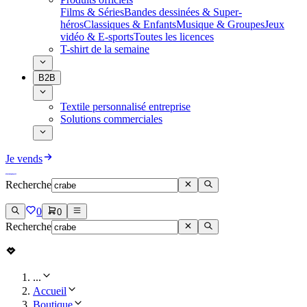
Films & Séries
Bandes dessinées & Super-
héros
Classiques & Enfants
Musique & Groupes
Jeux
vidéo & E-sports
Toutes les licences
T-shirt de la semaine
B2B
Textile personnalisé entreprise
Solutions commerciales
Je vends
Recherche
0
0
Recherche
...
Accueil
Boutique