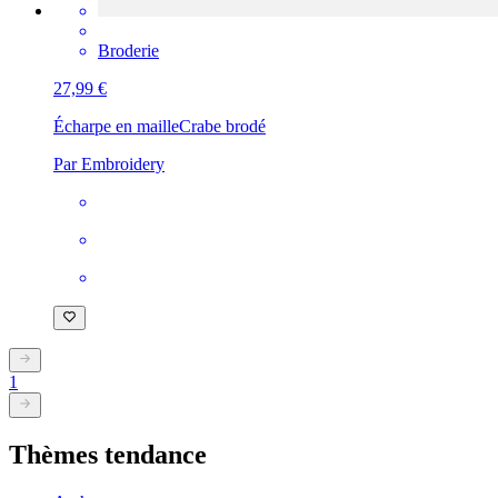
Broderie
27,99 €
Écharpe en maille
Crabe brodé
Par Embroidery
1
Thèmes tendance