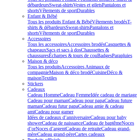
débardeurs
Sweat-shirts
Vestes et gilets
Pantalons et
shorts
Vêtements de sport
Durables
Enfant & Bébé
Tous les produits Enfant & Bébé
Vêtements brodés
T-
shirts & débardeurs
Sweat-shirts
Pantalons et
shorts
Vêtements de sport
Durables
Accessoires
Tous les accessoires
Accessoires brodés
Casquettes &
chapeaux
Sacs et sacs à dos
Chaussettes &
chaussures
Écharpes & tours de cou
Badges
Parapluies
Maison & déco
Tous les produits
Accessoires Animaux de
compagnie
Maison & déco brodé
Cuisine
Déco &
maison
Textiles
Stickers
Cadeaux
Cadeau Homme
Cadeau Femme
Idée cadeau de mariage​
Cadeau pour maman
Cadeau pour papa
Cadeau future
maman
Cadeau futur papa
Cadeau amie & cadeau
ami
Cadeau pour gamer
Idées de cadeaux d’anniversaire
Cadeau pour baby
shower
Cadeau de naissance
Cadeau de baptême
Noces
d’or
Noces d’argent
Cadeau de retraite
Cadeau grand-
mère
Cadeau grand-père
Cartes cadeaux
Produits officiels