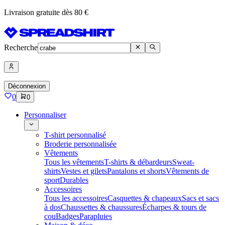
Livraison gratuite dès 80 €
Recherche
Déconnexion
0
0
Personnaliser
T-shirt personnalisé
Broderie personnalisée
Vêtements
Tous les vêtements
T-shirts & débardeurs
Sweat-
shirts
Vestes et gilets
Pantalons et shorts
Vêtements de
sport
Durables
Accessoires
Tous les accessoires
Casquettes & chapeaux
Sacs et sacs
à dos
Chaussettes & chaussures
Écharpes & tours de
cou
Badges
Parapluies