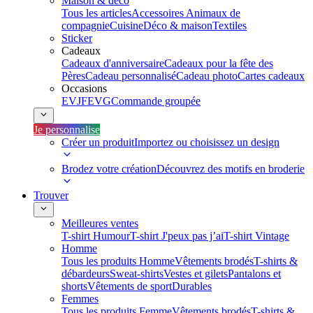
Maison & déco
Tous les articles
Accessoires Animaux de
compagnie
Cuisine
Déco & maison
Textiles
Sticker
Cadeaux
Cadeaux d'anniversaire
Cadeaux pour la fête des
Pères
Cadeau personnalisé
Cadeau photo
Cartes cadeaux
Occasions
EVJF
EVG
Commande groupée
Je personnalise
Créer un produit
Importez ou choisissez un design
Brodez votre création
Découvrez des motifs en broderie
Trouver
Meilleures ventes
T-shirt Humour
T-shirt J'peux pas j’ai
T-shirt Vintage
Homme
Tous les produits Homme
Vêtements brodés
T-shirts &
débardeurs
Sweat-shirts
Vestes et gilets
Pantalons et
shorts
Vêtements de sport
Durables
Femmes
Tous les produits Femme
Vêtements brodés
T-shirts &