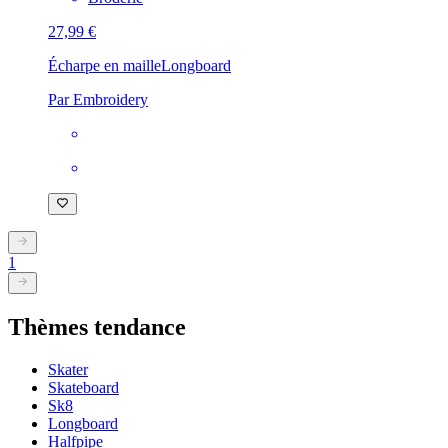
27,99 €
Écharpe en maille
Longboard
Par Embroidery
1
Thèmes tendance
Skater
Skateboard
Sk8
Longboard
Halfpipe