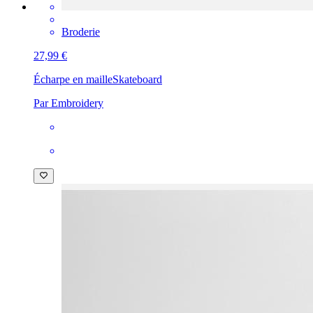
Broderie
27,99 €
Écharpe en maille
Skateboard
Par Embroidery