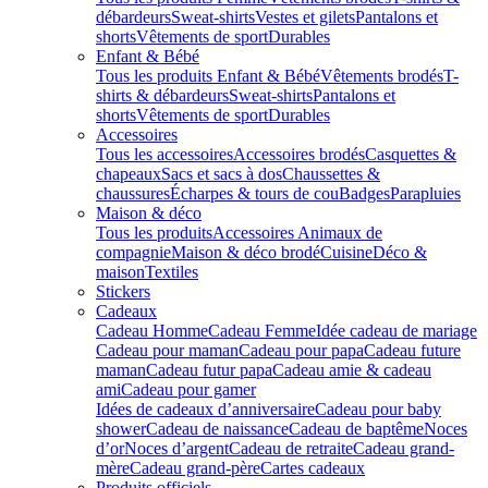
débardeurs
Sweat-shirts
Vestes et gilets
Pantalons et
shorts
Vêtements de sport
Durables
Enfant & Bébé
Tous les produits Enfant & Bébé
Vêtements brodés
T-
shirts & débardeurs
Sweat-shirts
Pantalons et
shorts
Vêtements de sport
Durables
Accessoires
Tous les accessoires
Accessoires brodés
Casquettes &
chapeaux
Sacs et sacs à dos
Chaussettes &
chaussures
Écharpes & tours de cou
Badges
Parapluies
Maison & déco
Tous les produits
Accessoires Animaux de
compagnie
Maison & déco brodé
Cuisine
Déco &
maison
Textiles
Stickers
Cadeaux
Cadeau Homme
Cadeau Femme
Idée cadeau de mariage​
Cadeau pour maman
Cadeau pour papa
Cadeau future
maman
Cadeau futur papa
Cadeau amie & cadeau
ami
Cadeau pour gamer
Idées de cadeaux d’anniversaire
Cadeau pour baby
shower
Cadeau de naissance
Cadeau de baptême
Noces
d’or
Noces d’argent
Cadeau de retraite
Cadeau grand-
mère
Cadeau grand-père
Cartes cadeaux
Produits officiels