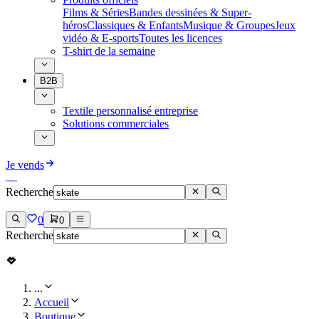
Films & Séries
Bandes dessinées & Super-
héros
Classiques & Enfants
Musique & Groupes
Jeux
vidéo & E-sports
Toutes les licences
T-shirt de la semaine
B2B
Textile personnalisé entreprise
Solutions commerciales
Je vends
Recherche
0
0
Recherche
...
Accueil
Boutique