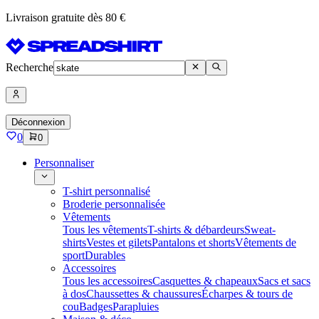
Livraison gratuite dès 80 €
Recherche
Déconnexion
0
0
Personnaliser
T-shirt personnalisé
Broderie personnalisée
Vêtements
Tous les vêtements
T-shirts & débardeurs
Sweat-
shirts
Vestes et gilets
Pantalons et shorts
Vêtements de
sport
Durables
Accessoires
Tous les accessoires
Casquettes & chapeaux
Sacs et sacs
à dos
Chaussettes & chaussures
Écharpes & tours de
cou
Badges
Parapluies