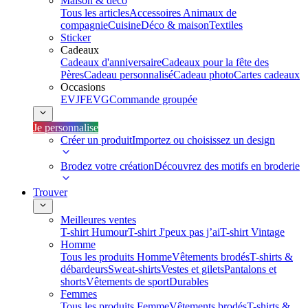
Maison & déco
Tous les articles
Accessoires Animaux de
compagnie
Cuisine
Déco & maison
Textiles
Sticker
Cadeaux
Cadeaux d'anniversaire
Cadeaux pour la fête des
Pères
Cadeau personnalisé
Cadeau photo
Cartes cadeaux
Occasions
EVJF
EVG
Commande groupée
Je personnalise
Créer un produit
Importez ou choisissez un design
Brodez votre création
Découvrez des motifs en broderie
Trouver
Meilleures ventes
T-shirt Humour
T-shirt J'peux pas j’ai
T-shirt Vintage
Homme
Tous les produits Homme
Vêtements brodés
T-shirts &
débardeurs
Sweat-shirts
Vestes et gilets
Pantalons et
shorts
Vêtements de sport
Durables
Femmes
Tous les produits Femme
Vêtements brodés
T-shirts &