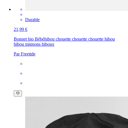
Durable
21,99 €
Bonnet bio Bébé
hibou chouette chouette chouette hibou
hibou mignons hiboux
Par Freetide