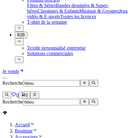
Films & Séries
Bandes dessinées & Super-
héros
Classiques & Enfants
Musique & Groupes
Jeux
vidéo & E-sports
Toutes les licences
T-shirt de la semaine
B2B
Textile personnalisé entreprise
Solutions commerciales
Je vends
Recherche
0
0
Recherche
Accueil
Boutique
Accessoires