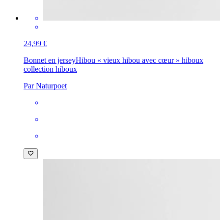
24,99 €
Bonnet en jersey
Hibou « vieux hibou avec cœur » hiboux
collection hiboux
Par Naturpoet