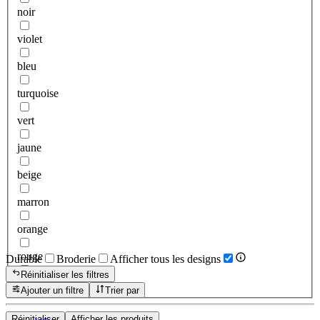
noir
violet
bleu
turquoise
vert
jaune
beige
marron
orange
rouge
Durable
Broderie
Afficher tous les designs
Réinitialiser les filtres
rose
Ajouter un filtre
Trier par
Réinitialiser
Afficher les produits