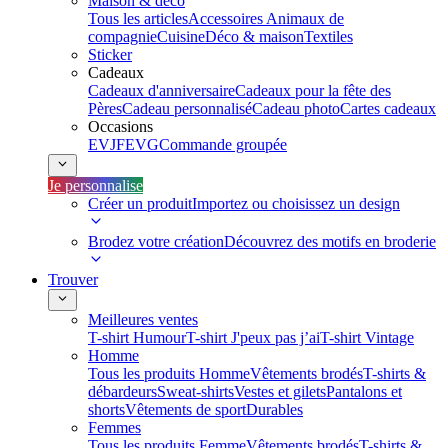
Maison & déco
Tous les articles
Accessoires Animaux de
compagnie
Cuisine
Déco & maison
Textiles
Sticker
Cadeaux
Cadeaux d'anniversaire
Cadeaux pour la fête des
Pères
Cadeau personnalisé
Cadeau photo
Cartes cadeaux
Occasions
EVJF
EVG
Commande groupée
Je personnalise
Créer un produit
Importez ou choisissez un design
Brodez votre création
Découvrez des motifs en broderie
Trouver
Meilleures ventes
T-shirt Humour
T-shirt J'peux pas j’ai
T-shirt Vintage
Homme
Tous les produits Homme
Vêtements brodés
T-shirts &
débardeurs
Sweat-shirts
Vestes et gilets
Pantalons et
shorts
Vêtements de sport
Durables
Femmes
Tous les produits Femme
Vêtements brodés
T-shirts &