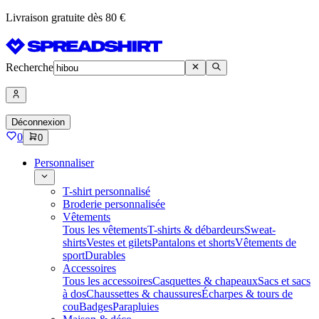
Livraison gratuite dès 80 €
Recherche
Déconnexion
0
0
Personnaliser
T-shirt personnalisé
Broderie personnalisée
Vêtements
Tous les vêtements
T-shirts & débardeurs
Sweat-
shirts
Vestes et gilets
Pantalons et shorts
Vêtements de
sport
Durables
Accessoires
Tous les accessoires
Casquettes & chapeaux
Sacs et sacs
à dos
Chaussettes & chaussures
Écharpes & tours de
cou
Badges
Parapluies