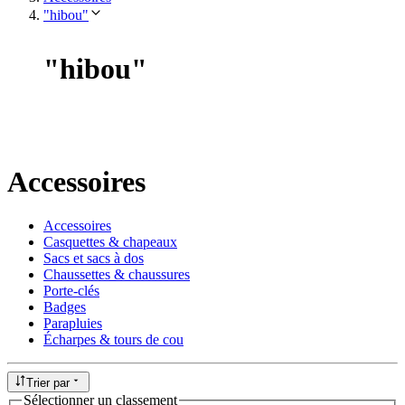
"hibou"
"
hibou
"
Accessoires
Accessoires
Casquettes & chapeaux
Sacs et sacs à dos
Chaussettes & chaussures
Porte-clés
Badges
Parapluies
Écharpes & tours de cou
Trier par
Sélectionner un classement