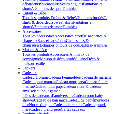
débardeurs
Sweat-shirts
Vestes et gilets
Pantalons et
shorts
Vêtements de sport
Durables
Enfant & Bébé
Tous les produits Enfant & Bébé
Vêtements brodés
T-
shirts & débardeurs
Sweat-shirts
Pantalons et
shorts
Vêtements de sport
Durables
Accessoires
Tous les accessoires
Accessoires brodés
Casquettes &
chapeaux
Sacs et sacs à dos
Chaussettes &
chaussures
Écharpes & tours de cou
Badges
Parapluies
Maison & déco
Tous les produits
Accessoires Animaux de
compagnie
Maison & déco brodé
Cuisine
Déco &
maison
Textiles
Stickers
Cadeaux
Cadeau Homme
Cadeau Femme
Idée cadeau de mariage​
Cadeau pour maman
Cadeau pour papa
Cadeau future
maman
Cadeau futur papa
Cadeau amie & cadeau
ami
Cadeau pour gamer
Idées de cadeaux d’anniversaire
Cadeau pour baby
shower
Cadeau de naissance
Cadeau de baptême
Noces
d’or
Noces d’argent
Cadeau de retraite
Cadeau grand-
mère
Cadeau grand-père
Cartes cadeaux
Produits officiels