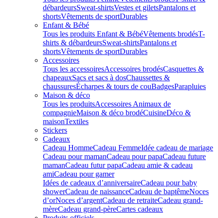
débardeurs
Sweat-shirts
Vestes et gilets
Pantalons et
shorts
Vêtements de sport
Durables
Enfant & Bébé
Tous les produits Enfant & Bébé
Vêtements brodés
T-
shirts & débardeurs
Sweat-shirts
Pantalons et
shorts
Vêtements de sport
Durables
Accessoires
Tous les accessoires
Accessoires brodés
Casquettes &
chapeaux
Sacs et sacs à dos
Chaussettes &
chaussures
Écharpes & tours de cou
Badges
Parapluies
Maison & déco
Tous les produits
Accessoires Animaux de
compagnie
Maison & déco brodé
Cuisine
Déco &
maison
Textiles
Stickers
Cadeaux
Cadeau Homme
Cadeau Femme
Idée cadeau de mariage​
Cadeau pour maman
Cadeau pour papa
Cadeau future
maman
Cadeau futur papa
Cadeau amie & cadeau
ami
Cadeau pour gamer
Idées de cadeaux d’anniversaire
Cadeau pour baby
shower
Cadeau de naissance
Cadeau de baptême
Noces
d’or
Noces d’argent
Cadeau de retraite
Cadeau grand-
mère
Cadeau grand-père
Cartes cadeaux
Produits officiels