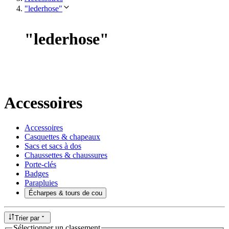
"lederhose"
"
lederhose
"
Accessoires
Accessoires
Casquettes & chapeaux
Sacs et sacs à dos
Chaussettes & chaussures
Porte-clés
Badges
Parapluies
Écharpes & tours de cou
Trier par
Sélectionner un classement