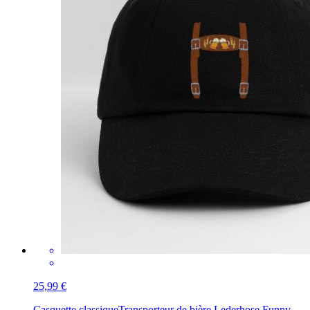
25,99 €
Casquette classique
Transporteur de bière Lederhose Funny