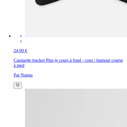
24,99 €
Casquette trucker
Plus je cours à fond - cons / humour course
à pied
Par Nanga