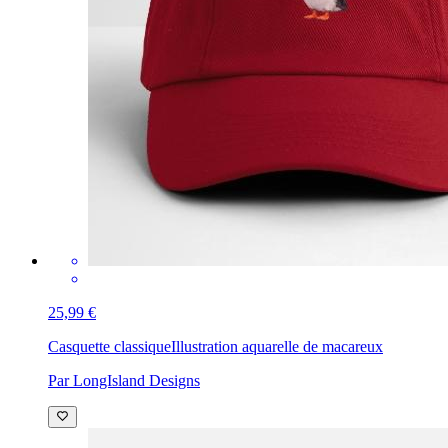
25,99 €
Casquette classique
Illustration aquarelle de macareux
Par LongIsland Designs