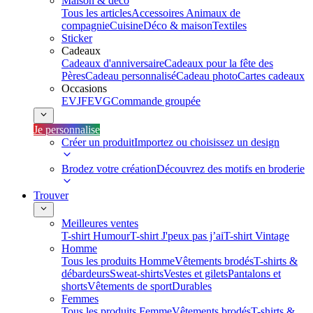
Maison & déco
Tous les articles
Accessoires Animaux de
compagnie
Cuisine
Déco & maison
Textiles
Sticker
Cadeaux
Cadeaux d'anniversaire
Cadeaux pour la fête des
Pères
Cadeau personnalisé
Cadeau photo
Cartes cadeaux
Occasions
EVJF
EVG
Commande groupée
Je personnalise
Créer un produit
Importez ou choisissez un design
Brodez votre création
Découvrez des motifs en broderie
Trouver
Meilleures ventes
T-shirt Humour
T-shirt J'peux pas j’ai
T-shirt Vintage
Homme
Tous les produits Homme
Vêtements brodés
T-shirts &
débardeurs
Sweat-shirts
Vestes et gilets
Pantalons et
shorts
Vêtements de sport
Durables
Femmes
Tous les produits Femme
Vêtements brodés
T-shirts &