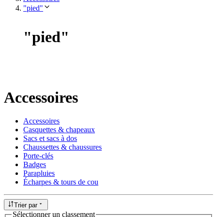
"pied"
"
pied
"
Accessoires
Accessoires
Casquettes & chapeaux
Sacs et sacs à dos
Chaussettes & chaussures
Porte-clés
Badges
Parapluies
Écharpes & tours de cou
Trier par
Sélectionner un classement