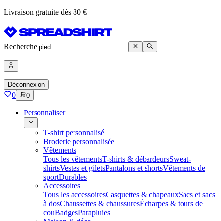
Livraison gratuite dès 80 €
Recherche
Déconnexion
0
0
Personnaliser
T-shirt personnalisé
Broderie personnalisée
Vêtements
Tous les vêtements
T-shirts & débardeurs
Sweat-
shirts
Vestes et gilets
Pantalons et shorts
Vêtements de
sport
Durables
Accessoires
Tous les accessoires
Casquettes & chapeaux
Sacs et sacs
à dos
Chaussettes & chaussures
Écharpes & tours de
cou
Badges
Parapluies