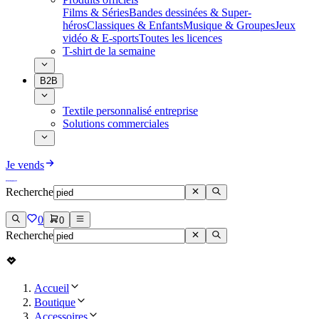
Films & Séries
Bandes dessinées & Super-
héros
Classiques & Enfants
Musique & Groupes
Jeux
vidéo & E-sports
Toutes les licences
T-shirt de la semaine
B2B
Textile personnalisé entreprise
Solutions commerciales
Je vends
Recherche
0
0
Recherche
Accueil
Boutique
Accessoires