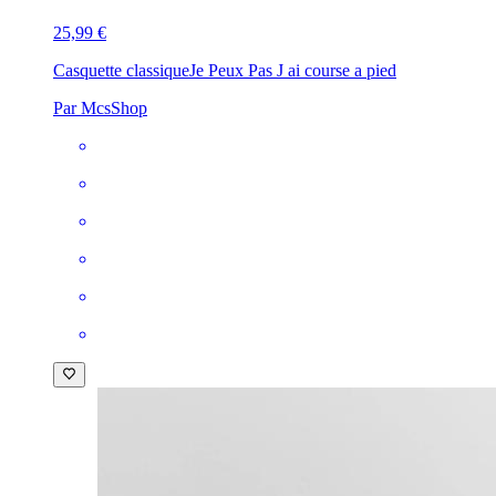
25,99 €
Casquette classique
Je Peux Pas J ai course a pied
Par McsShop