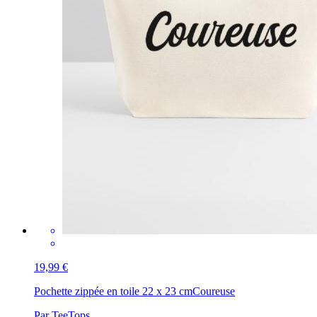
19,99 €
Pochette zippée en toile 22 x 23 cm
Coureuse
Par TeeTops