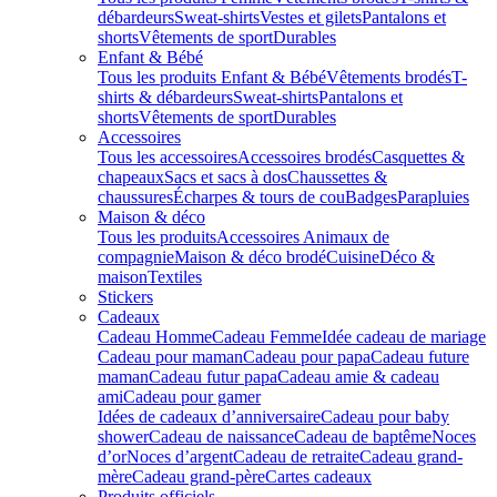
débardeurs
Sweat-shirts
Vestes et gilets
Pantalons et
shorts
Vêtements de sport
Durables
Enfant & Bébé
Tous les produits Enfant & Bébé
Vêtements brodés
T-
shirts & débardeurs
Sweat-shirts
Pantalons et
shorts
Vêtements de sport
Durables
Accessoires
Tous les accessoires
Accessoires brodés
Casquettes &
chapeaux
Sacs et sacs à dos
Chaussettes &
chaussures
Écharpes & tours de cou
Badges
Parapluies
Maison & déco
Tous les produits
Accessoires Animaux de
compagnie
Maison & déco brodé
Cuisine
Déco &
maison
Textiles
Stickers
Cadeaux
Cadeau Homme
Cadeau Femme
Idée cadeau de mariage​
Cadeau pour maman
Cadeau pour papa
Cadeau future
maman
Cadeau futur papa
Cadeau amie & cadeau
ami
Cadeau pour gamer
Idées de cadeaux d’anniversaire
Cadeau pour baby
shower
Cadeau de naissance
Cadeau de baptême
Noces
d’or
Noces d’argent
Cadeau de retraite
Cadeau grand-
mère
Cadeau grand-père
Cartes cadeaux
Produits officiels