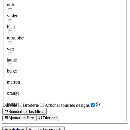
noir
violet
bleu
turquoise
vert
jaune
beige
marron
orange
rouge
Durable
Broderie
Afficher tous les designs
Réinitialiser les filtres
rose
Ajouter un filtre
Trier par
Réinitialiser
Afficher les produits