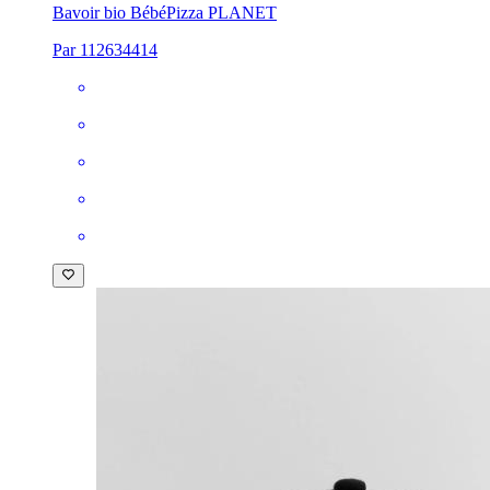
Bavoir bio Bébé
Pizza PLANET
Par 112634414