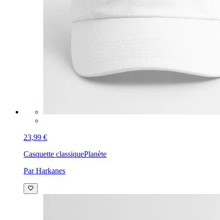
23,99 €
Casquette classique
Planète
Par Harkanes