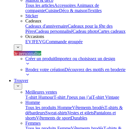
Maison & déco
Tous les articles
Accessoires Animaux de
compagnie
Cuisine
Déco & maison
Textiles
Sticker
Cadeaux
Cadeaux d'anniversaire
Cadeaux pour la fête des
Pères
Cadeau personnalisé
Cadeau photo
Cartes cadeaux
Occasions
EVJF
EVG
Commande groupée
Je personnalise
Créer un produit
Importez ou choisissez un design
Brodez votre création
Découvrez des motifs en broderie
Trouver
Meilleures ventes
T-shirt Humour
T-shirt J'peux pas j’ai
T-shirt Vintage
Homme
Tous les produits Homme
Vêtements brodés
T-shirts &
débardeurs
Sweat-shirts
Vestes et gilets
Pantalons et
shorts
Vêtements de sport
Durables
Femmes
Tous les produits Femme
Vêtements brodés
T-shirts &