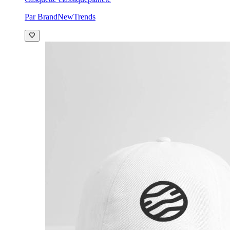
Par BrandNewTrends