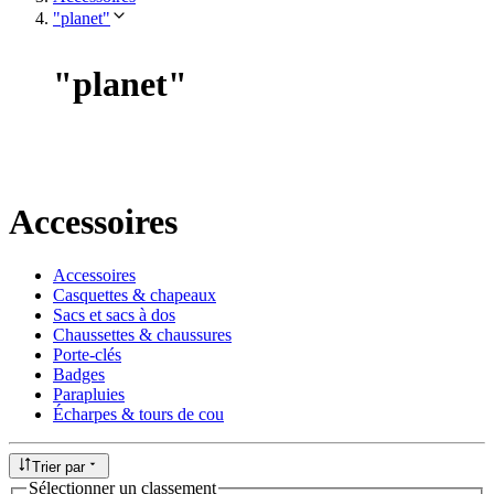
"planet"
"
planet
"
Accessoires
Accessoires
Casquettes & chapeaux
Sacs et sacs à dos
Chaussettes & chaussures
Porte-clés
Badges
Parapluies
Écharpes & tours de cou
Trier par
Sélectionner un classement