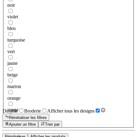
noir
violet
bleu
turquoise
vert
jaune
beige
marron
orange
rouge
Durable
Broderie
Afficher tous les designs
Réinitialiser les filtres
rose
Ajouter un filtre
Trier par
Réinitialiser
Afficher les produits