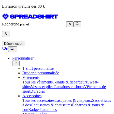
Livraison gratuite dès 80 €
Recherche
Déconnexion
0
0
Personnaliser
T-shirt personnalisé
Broderie personnalisée
Vêtements
Tous les vêtements
T-shirts & débardeurs
Sweat-
shirts
Vestes et gilets
Pantalons et shorts
Vêtements de
sport
Durables
Accessoires
Tous les accessoires
Casquettes & chapeaux
Sacs et sacs
à dos
Chaussettes & chaussures
Écharpes & tours de
cou
Badges
Parapluies