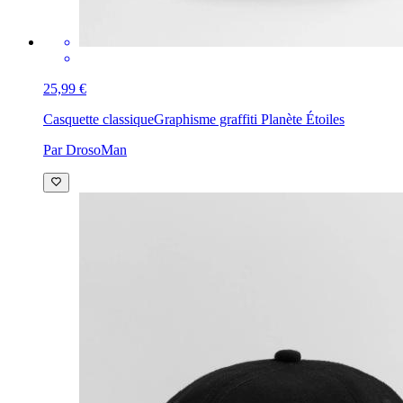
25,99 €
Casquette classique
Graphisme graffiti Planète Étoiles
Par DrosoMan