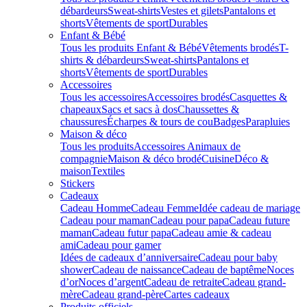
débardeurs
Sweat-shirts
Vestes et gilets
Pantalons et
shorts
Vêtements de sport
Durables
Enfant & Bébé
Tous les produits Enfant & Bébé
Vêtements brodés
T-
shirts & débardeurs
Sweat-shirts
Pantalons et
shorts
Vêtements de sport
Durables
Accessoires
Tous les accessoires
Accessoires brodés
Casquettes &
chapeaux
Sacs et sacs à dos
Chaussettes &
chaussures
Écharpes & tours de cou
Badges
Parapluies
Maison & déco
Tous les produits
Accessoires Animaux de
compagnie
Maison & déco brodé
Cuisine
Déco &
maison
Textiles
Stickers
Cadeaux
Cadeau Homme
Cadeau Femme
Idée cadeau de mariage​
Cadeau pour maman
Cadeau pour papa
Cadeau future
maman
Cadeau futur papa
Cadeau amie & cadeau
ami
Cadeau pour gamer
Idées de cadeaux d’anniversaire
Cadeau pour baby
shower
Cadeau de naissance
Cadeau de baptême
Noces
d’or
Noces d’argent
Cadeau de retraite
Cadeau grand-
mère
Cadeau grand-père
Cartes cadeaux
Produits officiels