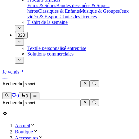
Films & Séries
Bandes dessinées & Super-
héros
Classiques & Enfants
Musique & Groupes
Jeux
vidéo & E-sports
Toutes les licences
T-shirt de la semaine
B2B
Textile personnalisé entreprise
Solutions commerciales
Je vends
Recherche
0
0
Recherche
Accueil
Boutique
Accessoires