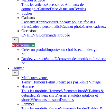
Maison & déco
Tous les articles
Accessoires Animaux de
compagnie
Cuisine
Déco & maison
Textiles
Sticker
Cadeaux
Cadeaux d'anniversaire
Cadeaux pour la fête des
Pères
Cadeau personnalisé
Cadeau photo
Cartes cadeaux
Occasions
EVJF
EVG
Commande groupée
Je personnalise
Créer un produit
Importez ou choisissez un design
Brodez votre création
Découvrez des motifs en broderie
Trouver
Meilleures ventes
T-shirt Humour
T-shirt J'peux pas j’ai
T-shirt Vintage
Homme
Tous les produits Homme
Vêtements brodés
T-shirts &
débardeurs
Sweat-shirts
Vestes et gilets
Pantalons et
shorts
Vêtements de sport
Durables
Femmes
Tous les produits Femme
Vêtements brodés
T-shirts &