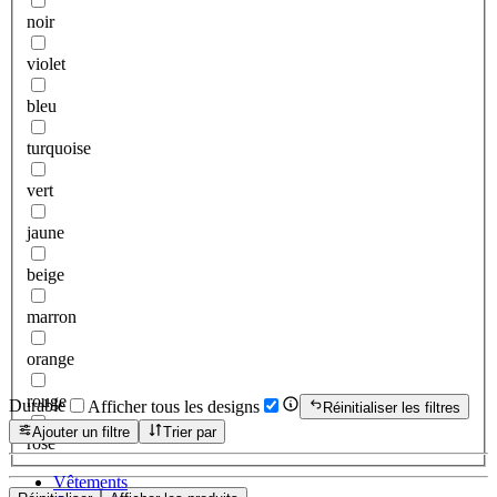
noir
violet
bleu
turquoise
vert
jaune
beige
marron
orange
rouge
Durable
Afficher tous les designs
Réinitialiser les filtres
Ajouter un filtre
Trier par
rose
Vêtements