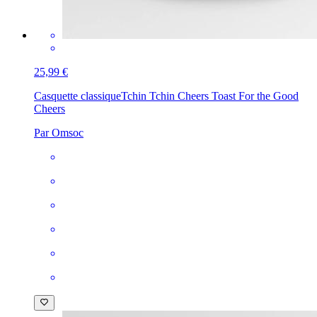
25,99 €
Casquette classique
Tchin Tchin Cheers Toast For the Good
Cheers
Par Omsoc