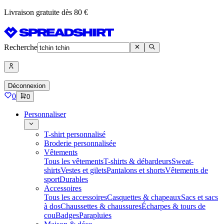
Livraison gratuite dès 80 €
Recherche
Déconnexion
0
0
Personnaliser
T-shirt personnalisé
Broderie personnalisée
Vêtements
Tous les vêtements
T-shirts & débardeurs
Sweat-
shirts
Vestes et gilets
Pantalons et shorts
Vêtements de
sport
Durables
Accessoires
Tous les accessoires
Casquettes & chapeaux
Sacs et sacs
à dos
Chaussettes & chaussures
Écharpes & tours de
cou
Badges
Parapluies