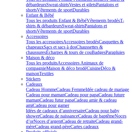
débardeurs
Sweat-shirts
Vestes et gilets
Pantalons et
shorts
Vêtements de sport
Durables
Enfant & Bébé
Tous les produits Enfant & Bébé
Vêtements brodés
T-
shirts & débardeurs
Sweat-shirts
Pantalons et
shorts
Vêtements de sport
Durables
Accessoires
Tous les accessoires
Accessoires brodés
Casquettes &
chapeaux
Sacs et sacs à dos
Chaussettes &
chaussures
Écharpes & tours de cou
Badges
Parapluies
Maison & déco
Tous les produits
Accessoires Animaux de
compagnie
Maison & déco brodé
Cuisine
Déco &
maison
Textiles
Stickers
Cadeaux
Cadeau Homme
Cadeau Femme
Idée cadeau de mariage​
Cadeau pour maman
Cadeau pour papa
Cadeau future
maman
Cadeau futur papa
Cadeau amie & cadeau
ami
Cadeau pour gamer
Idées de cadeaux d’anniversaire
Cadeau pour baby
shower
Cadeau de naissance
Cadeau de baptême
Noces
d’or
Noces d’argent
Cadeau de retraite
Cadeau grand-
mère
Cadeau grand-père
Cartes cadeaux
Produits officiels