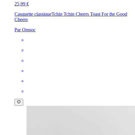
25,99 €
Casquette classique
Tchin Tchin Cheers Toast For the Good
Cheers
Par Omsoc