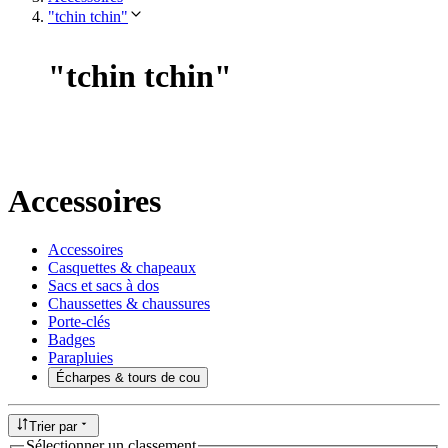
"tchin tchin"
"
tchin tchin
"
Accessoires
Accessoires
Casquettes & chapeaux
Sacs et sacs à dos
Chaussettes & chaussures
Porte-clés
Badges
Parapluies
Écharpes & tours de cou
Trier par
Sélectionner un classement