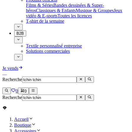
Films & Séries
Bandes dessinées & Super-
héros
Classiques & Enfants
Musique & Groupes
Jeux
vidéo & E-sports
Toutes les licences
T-shirt de la semaine
B2B
Textile personnalisé entreprise
Solutions commerciales
Je vends
Recherche
0
0
Recherche
Accueil
Boutique
Accessoires