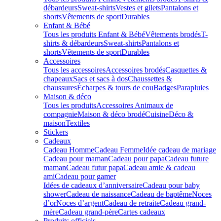
débardeurs
Sweat-shirts
Vestes et gilets
Pantalons et
shorts
Vêtements de sport
Durables
Enfant & Bébé
Tous les produits Enfant & Bébé
Vêtements brodés
T-
shirts & débardeurs
Sweat-shirts
Pantalons et
shorts
Vêtements de sport
Durables
Accessoires
Tous les accessoires
Accessoires brodés
Casquettes &
chapeaux
Sacs et sacs à dos
Chaussettes &
chaussures
Écharpes & tours de cou
Badges
Parapluies
Maison & déco
Tous les produits
Accessoires Animaux de
compagnie
Maison & déco brodé
Cuisine
Déco &
maison
Textiles
Stickers
Cadeaux
Cadeau Homme
Cadeau Femme
Idée cadeau de mariage​
Cadeau pour maman
Cadeau pour papa
Cadeau future
maman
Cadeau futur papa
Cadeau amie & cadeau
ami
Cadeau pour gamer
Idées de cadeaux d’anniversaire
Cadeau pour baby
shower
Cadeau de naissance
Cadeau de baptême
Noces
d’or
Noces d’argent
Cadeau de retraite
Cadeau grand-
mère
Cadeau grand-père
Cartes cadeaux
Produits officiels