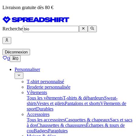
Livraison gratuite dès 80 €
Recherche
Déconnexion
0
0
Personnaliser
T-shirt personnalisé
Broderie personnalisée
Vêtements
Tous les vêtements
T-shirts & débardeurs
Sweat-
shirts
Vestes et gilets
Pantalons et shorts
Vêtements de
sport
Durables
Accessoires
Tous les accessoires
Casquettes & chapeaux
Sacs et sacs
à dos
Chaussettes & chaussures
Écharpes & tours de
cou
Badges
Parapluies