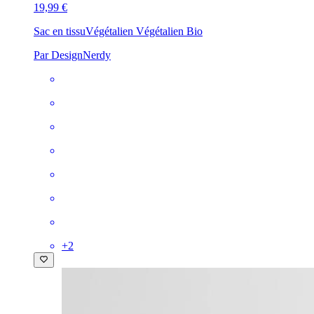
19,99 €
Sac en tissu
Végétalien Végétalien Bio
Par DesignNerdy
+
2