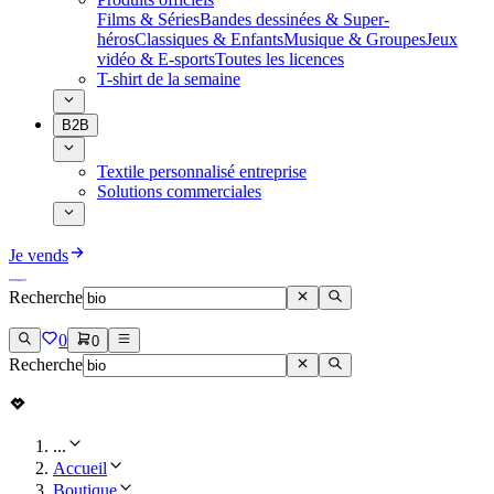
Films & Séries
Bandes dessinées & Super-
héros
Classiques & Enfants
Musique & Groupes
Jeux
vidéo & E-sports
Toutes les licences
T-shirt de la semaine
B2B
Textile personnalisé entreprise
Solutions commerciales
Je vends
Recherche
0
0
Recherche
...
Accueil
Boutique