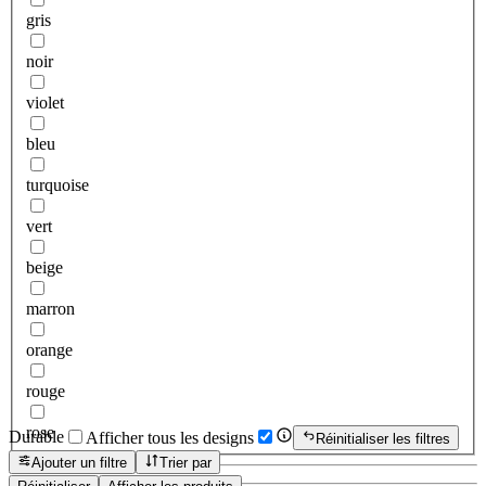
gris
noir
violet
bleu
turquoise
vert
beige
marron
orange
rouge
rose
Durable
Afficher tous les designs
Réinitialiser les filtres
Ajouter un filtre
Trier par