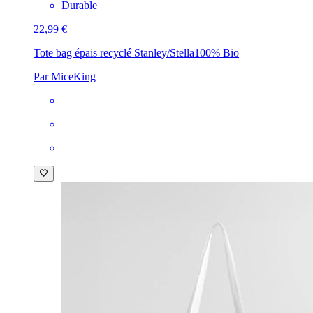
Durable
22,99 €
Tote bag épais recyclé Stanley/Stella
100% Bio
Par MiceKing