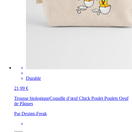
Durable
21,99 €
Trousse biologique
Coquille d’œuf Chick Poulet Poulets Oeuf
de Pâques
Par Design-Freak