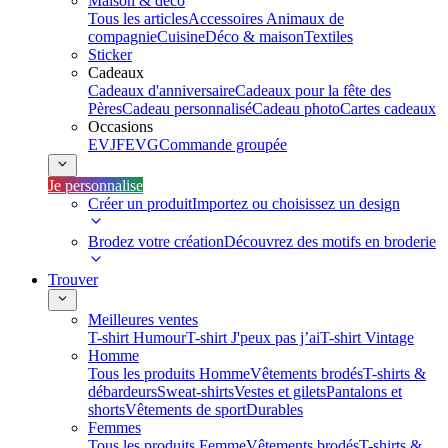
Maison & déco
Tous les articles
Accessoires Animaux de
compagnie
Cuisine
Déco & maison
Textiles
Sticker
Cadeaux
Cadeaux d'anniversaire
Cadeaux pour la fête des
Pères
Cadeau personnalisé
Cadeau photo
Cartes cadeaux
Occasions
EVJF
EVG
Commande groupée
Je personnalise
Créer un produit
Importez ou choisissez un design
Brodez votre création
Découvrez des motifs en broderie
Trouver
Meilleures ventes
T-shirt Humour
T-shirt J'peux pas j’ai
T-shirt Vintage
Homme
Tous les produits Homme
Vêtements brodés
T-shirts &
débardeurs
Sweat-shirts
Vestes et gilets
Pantalons et
shorts
Vêtements de sport
Durables
Femmes
Tous les produits Femme
Vêtements brodés
T-shirts &