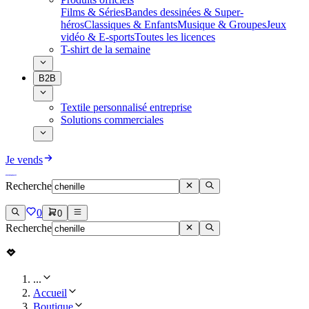
Films & Séries
Bandes dessinées & Super-
héros
Classiques & Enfants
Musique & Groupes
Jeux
vidéo & E-sports
Toutes les licences
T-shirt de la semaine
B2B
Textile personnalisé entreprise
Solutions commerciales
Je vends
Recherche
0
0
Recherche
...
Accueil
Boutique