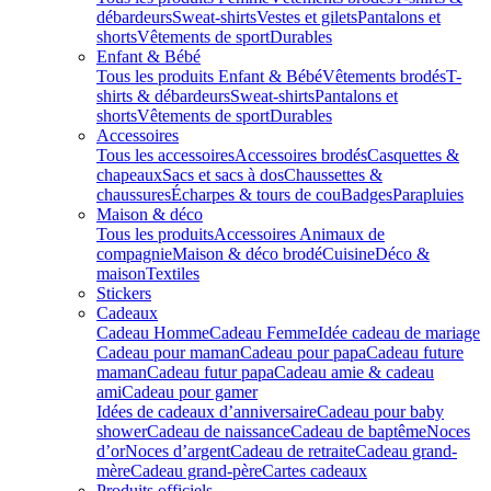
débardeurs
Sweat-shirts
Vestes et gilets
Pantalons et
shorts
Vêtements de sport
Durables
Enfant & Bébé
Tous les produits Enfant & Bébé
Vêtements brodés
T-
shirts & débardeurs
Sweat-shirts
Pantalons et
shorts
Vêtements de sport
Durables
Accessoires
Tous les accessoires
Accessoires brodés
Casquettes &
chapeaux
Sacs et sacs à dos
Chaussettes &
chaussures
Écharpes & tours de cou
Badges
Parapluies
Maison & déco
Tous les produits
Accessoires Animaux de
compagnie
Maison & déco brodé
Cuisine
Déco &
maison
Textiles
Stickers
Cadeaux
Cadeau Homme
Cadeau Femme
Idée cadeau de mariage​
Cadeau pour maman
Cadeau pour papa
Cadeau future
maman
Cadeau futur papa
Cadeau amie & cadeau
ami
Cadeau pour gamer
Idées de cadeaux d’anniversaire
Cadeau pour baby
shower
Cadeau de naissance
Cadeau de baptême
Noces
d’or
Noces d’argent
Cadeau de retraite
Cadeau grand-
mère
Cadeau grand-père
Cartes cadeaux
Produits officiels