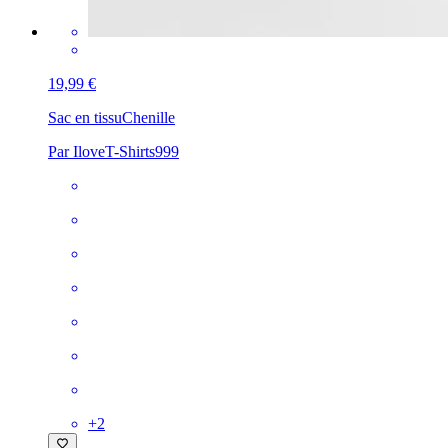
19,99 €
Sac en tissu
Chenille
Par IloveT-Shirts999
+
2