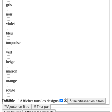
gris
noir
violet
bleu
turquoise
vert
beige
marron
orange
rouge
rose
Durable
Afficher tous les designs
Réinitialiser les filtres
Ajouter un filtre
Trier par