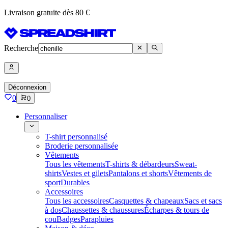
Livraison gratuite dès 80 €
Recherche
Déconnexion
0
0
Personnaliser
T-shirt personnalisé
Broderie personnalisée
Vêtements
Tous les vêtements
T-shirts & débardeurs
Sweat-
shirts
Vestes et gilets
Pantalons et shorts
Vêtements de
sport
Durables
Accessoires
Tous les accessoires
Casquettes & chapeaux
Sacs et sacs
à dos
Chaussettes & chaussures
Écharpes & tours de
cou
Badges
Parapluies