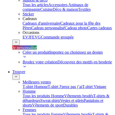
Maison & déco
Tous les articles
Accessoires Animaux de
compagnie
Cuisine
Déco & maison
Textiles
Sticker
Cadeaux
Cadeaux d'anniversaire
Cadeaux pour la fête des
Pères
Cadeau personnalisé
Cadeau photo
Cartes cadeaux
Occasions
EVJF
EVG
Commande groupée
Je personnalise
Créer un produit
Importez ou choisissez un design
Brodez votre création
Découvrez des motifs en broderie
Trouver
Meilleures ventes
T-shirt Humour
T-shirt J'peux pas j’ai
T-shirt Vintage
Homme
Tous les produits Homme
Vêtements brodés
T-shirts &
débardeurs
Sweat-shirts
Vestes et gilets
Pantalons et
shorts
Vêtements de sport
Durables
Femmes
Tous les produits Femme
Vêtements brodés
T-shirts &