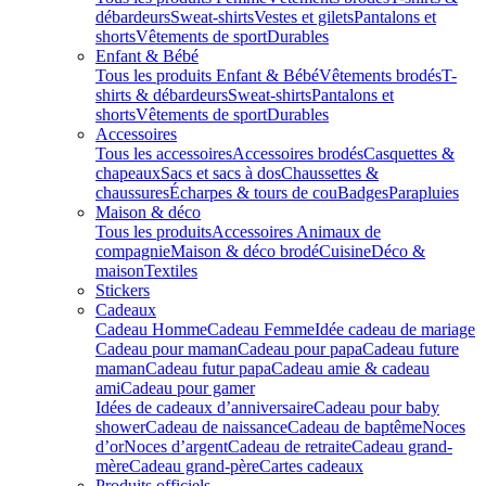
débardeurs
Sweat-shirts
Vestes et gilets
Pantalons et
shorts
Vêtements de sport
Durables
Enfant & Bébé
Tous les produits Enfant & Bébé
Vêtements brodés
T-
shirts & débardeurs
Sweat-shirts
Pantalons et
shorts
Vêtements de sport
Durables
Accessoires
Tous les accessoires
Accessoires brodés
Casquettes &
chapeaux
Sacs et sacs à dos
Chaussettes &
chaussures
Écharpes & tours de cou
Badges
Parapluies
Maison & déco
Tous les produits
Accessoires Animaux de
compagnie
Maison & déco brodé
Cuisine
Déco &
maison
Textiles
Stickers
Cadeaux
Cadeau Homme
Cadeau Femme
Idée cadeau de mariage​
Cadeau pour maman
Cadeau pour papa
Cadeau future
maman
Cadeau futur papa
Cadeau amie & cadeau
ami
Cadeau pour gamer
Idées de cadeaux d’anniversaire
Cadeau pour baby
shower
Cadeau de naissance
Cadeau de baptême
Noces
d’or
Noces d’argent
Cadeau de retraite
Cadeau grand-
mère
Cadeau grand-père
Cartes cadeaux
Produits officiels