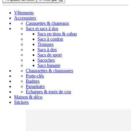
Réinitialiser
Afficher les produits
Vêtements
Accessoires
Casquettes & chapeaux
Sacs et sacs à dos
Sacs en tissu & cabas
Sacs à cordon
Trousses
Sacs à dos
Sacs de sport
Sacoches
Sacs banane
Chaussettes & chaussures
Porte-clés
Badges
Parapluies
Écharpes & tours de cou
Maison & déco
Stickers