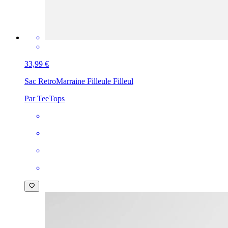
33,99 €
Sac Retro
Marraine Filleule Filleul
Par TeeTops