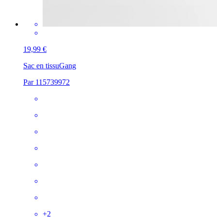
19,99 €
Sac en tissu
Gang
Par 115739972
+
2