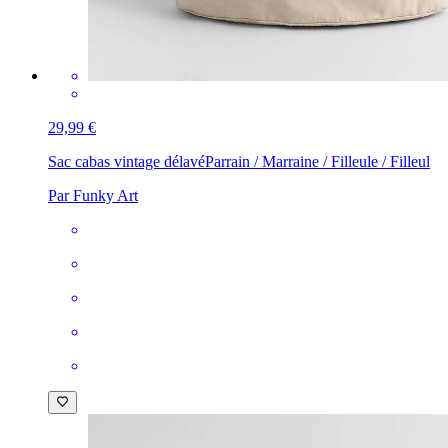
29,99 €
Sac cabas vintage délavé
Parrain / Marraine / Filleule / Filleul
Par Funky Art