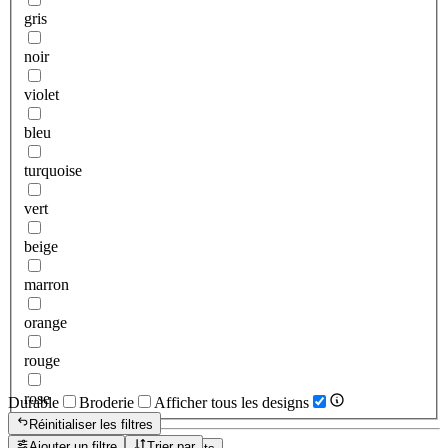
gris
noir
violet
bleu
turquoise
vert
beige
marron
orange
rouge
rose
Durable
Broderie
Afficher tous les designs
Réinitialiser les filtres
Ajouter un filtre
Trier par