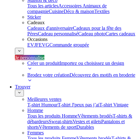
Maison & déco
Tous les articles
Accessoires Animaux de
compagnie
Cuisine
Déco & maison
Textiles
Sticker
Cadeaux
Cadeaux d'anniversaire
Cadeaux pour la fête des
Pères
Cadeau personnalisé
Cadeau photo
Cartes cadeaux
Occasions
EVJF
EVG
Commande groupée
Je personnalise
Créer un produit
Importez ou choisissez un design
Brodez votre création
Découvrez des motifs en broderie
Trouver
Meilleures ventes
T-shirt Humour
T-shirt J'peux pas j’ai
T-shirt Vintage
Homme
Tous les produits Homme
Vêtements brodés
T-shirts &
débardeurs
Sweat-shirts
Vestes et gilets
Pantalons et
shorts
Vêtements de sport
Durables
Femmes
Tous les produits Femme
Vêtements brodés
T-shirts &