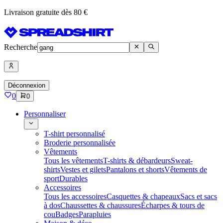
Livraison gratuite dès 80 €
Recherche
Déconnexion
0
0
Personnaliser
T-shirt personnalisé
Broderie personnalisée
Vêtements
Tous les vêtements
T-shirts & débardeurs
Sweat-
shirts
Vestes et gilets
Pantalons et shorts
Vêtements de
sport
Durables
Accessoires
Tous les accessoires
Casquettes & chapeaux
Sacs et sacs
à dos
Chaussettes & chaussures
Écharpes & tours de
cou
Badges
Parapluies