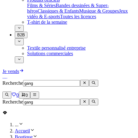
Films & Séries
Bandes dessinées & Super-
héros
Classiques & Enfants
Musique & Groupes
Jeux
vidéo & E-sports
Toutes les licences
T-shirt de la semaine
B2B
Textile personnalisé entreprise
Solutions commerciales
Je vends
Recherche
0
0
Recherche
...
Accueil
Boutique