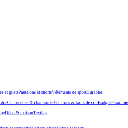
es et gilets
Pantalons et shorts
Vêtements de sport
Durables
à dos
Chaussettes & chaussures
Écharpes & tours de cou
Badges
Parapluie
ine
Déco & maison
Textiles