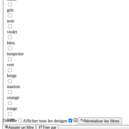
gris
noir
violet
bleu
turquoise
vert
beige
marron
orange
rouge
rose
Durable
Afficher tous les designs
Réinitialiser les filtres
Ajouter un filtre
Trier par