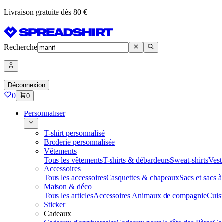
Livraison gratuite dès 80 €
Recherche
Déconnexion
0
0
Personnaliser
T-shirt personnalisé
Broderie personnalisée
Vêtements
Tous les vêtements
T-shirts & débardeurs
Sweat-shirts
Vest
Accessoires
Tous les accessoires
Casquettes & chapeaux
Sacs et sacs 
Maison & déco
Tous les articles
Accessoires Animaux de compagnie
Cuis
Sticker
Cadeaux