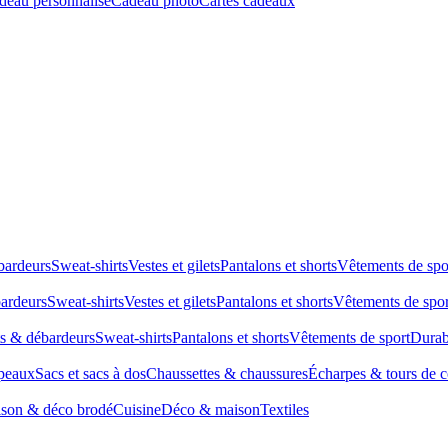
deau personnalisé
Cadeau photo
Cartes cadeaux
bardeurs
Sweat-shirts
Vestes et gilets
Pantalons et shorts
Vêtements de spo
bardeurs
Sweat-shirts
Vestes et gilets
Pantalons et shorts
Vêtements de spor
ts & débardeurs
Sweat-shirts
Pantalons et shorts
Vêtements de sport
Durab
peaux
Sacs et sacs à dos
Chaussettes & chaussures
Écharpes & tours de 
son & déco brodé
Cuisine
Déco & maison
Textiles