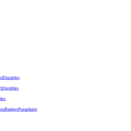
rt
Durables
t
Durables
les
cou
Badges
Parapluies