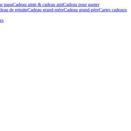
ur papa
Cadeau amie & cadeau ami
Cadeau pour gamer
eau de retraite
Cadeau grand-mère
Cadeau grand-père
Cartes cadeaux
es