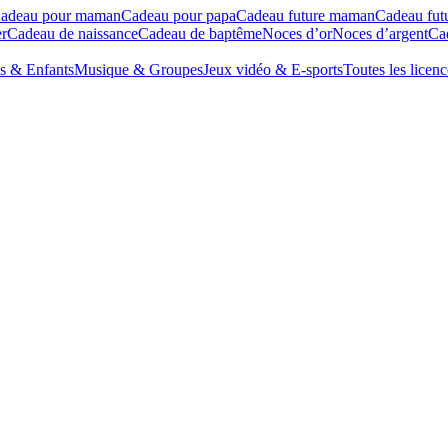
adeau pour maman
Cadeau pour papa
Cadeau future maman
Cadeau fut
r
Cadeau de naissance
Cadeau de baptême
Noces d’or
Noces d’argent
Cad
s & Enfants
Musique & Groupes
Jeux vidéo & E-sports
Toutes les licenc