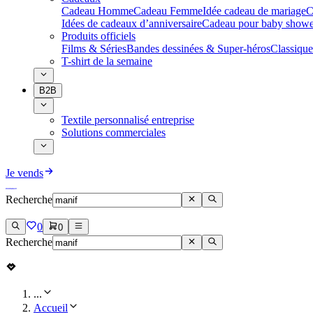
Cadeau Homme
Cadeau Femme
Idée cadeau de mariage​
C
Idées de cadeaux d’anniversaire
Cadeau pour baby showe
Produits officiels
Films & Séries
Bandes dessinées & Super-héros
Classique
T-shirt de la semaine
B2B
Textile personnalisé entreprise
Solutions commerciales
Je vends
Recherche
0
0
Recherche
...
Accueil