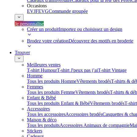
Cadeaux d'anniversaire
Cadeaux pour la fête des Pères
Ca
Occasions
EVJF
EVG
Commande groupée
Je personnalise
Créer un produit
Importez ou choisissez un design
Brodez votre création
Découvrez des motifs en broderie
Trouver
Meilleures ventes
T-shirt Humour
T-shirt J'peux pas j’ai
T-shirt Vintage
Homme
Tous les produits Homme
Vêtements brodés
T-shirts & dé
Femmes
Tous les produits Femme
Vêtements brodés
T-shirts & dé
Enfant & Bébé
Tous les produits Enfant & Bébé
Vêtements brodés
T-shir
Accessoires
Tous les accessoires
Accessoires brodés
Casquettes & cha
Maison & déco
Tous les produits
Accessoires Animaux de compagnie
Mai
Stickers
Cadeaux