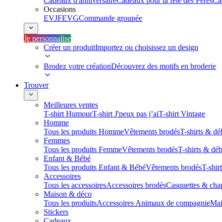
Cadeaux d'anniversaire
Cadeaux pour la fête des Pères
Ca
Occasions
EVJF
EVG
Commande groupée
Je personnalise
Créer un produit
Importez ou choisissez un design
Brodez votre création
Découvrez des motifs en broderie
Trouver
Meilleures ventes
T-shirt Humour
T-shirt J'peux pas j’ai
T-shirt Vintage
Homme
Tous les produits Homme
Vêtements brodés
T-shirts & dé
Femmes
Tous les produits Femme
Vêtements brodés
T-shirts & dé
Enfant & Bébé
Tous les produits Enfant & Bébé
Vêtements brodés
T-shir
Accessoires
Tous les accessoires
Accessoires brodés
Casquettes & cha
Maison & déco
Tous les produits
Accessoires Animaux de compagnie
Mai
Stickers
Cadeaux