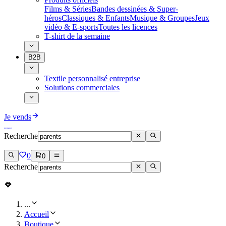
Films & Séries
Bandes dessinées & Super-
héros
Classiques & Enfants
Musique & Groupes
Jeux
vidéo & E-sports
Toutes les licences
T-shirt de la semaine
B2B
Textile personnalisé entreprise
Solutions commerciales
Je vends
Recherche
0
0
Recherche
...
Accueil
Boutique