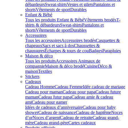
débardeurs
Sweat-shirts
Vestes et gilets
Pantalons et
shorts
Vêtements de sport
Durables
Enfant & Bébé
Tous les produits Enfant & Bébé
Vêtements brodés
T-
shirts & débardeurs
Sweat-shirts
Pantalons et
shorts
Vêtements de sport
Durables
Accessoires
Tous les accessoires
Accessoires brodés
Casquettes &
chapeaux
Sacs et sacs à dos
Chaussettes &
chaussures
Écharpes & tours de cou
Badges
Parapluies
Maison & déco
Tous les produits
Accessoires Animaux de
compagnie
Maison & déco brodé
Cuisine
Déco &
maison
Textiles
Stickers
Cadeaux
Cadeau Homme
Cadeau Femme
Idée cadeau de mariage​
Cadeau pour maman
Cadeau pour papa
Cadeau future
maman
Cadeau futur papa
Cadeau amie & cadeau
ami
Cadeau pour gamer
Idées de cadeaux d’anniversaire
Cadeau pour baby
shower
Cadeau de naissance
Cadeau de baptême
Noces
d’or
Noces d’argent
Cadeau de retraite
Cadeau grand-
mère
Cadeau grand-père
Cartes cadeaux
Produits officiels