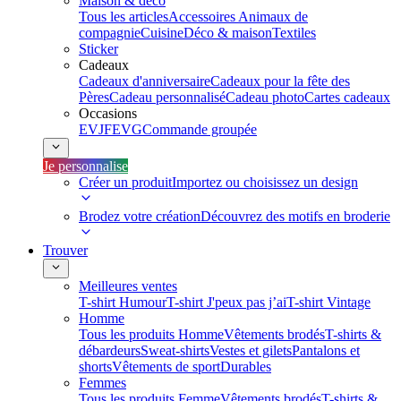
Maison & déco
Tous les articles
Accessoires Animaux de
compagnie
Cuisine
Déco & maison
Textiles
Sticker
Cadeaux
Cadeaux d'anniversaire
Cadeaux pour la fête des
Pères
Cadeau personnalisé
Cadeau photo
Cartes cadeaux
Occasions
EVJF
EVG
Commande groupée
Je personnalise
Créer un produit
Importez ou choisissez un design
Brodez votre création
Découvrez des motifs en broderie
Trouver
Meilleures ventes
T-shirt Humour
T-shirt J'peux pas j’ai
T-shirt Vintage
Homme
Tous les produits Homme
Vêtements brodés
T-shirts &
débardeurs
Sweat-shirts
Vestes et gilets
Pantalons et
shorts
Vêtements de sport
Durables
Femmes
Tous les produits Femme
Vêtements brodés
T-shirts &