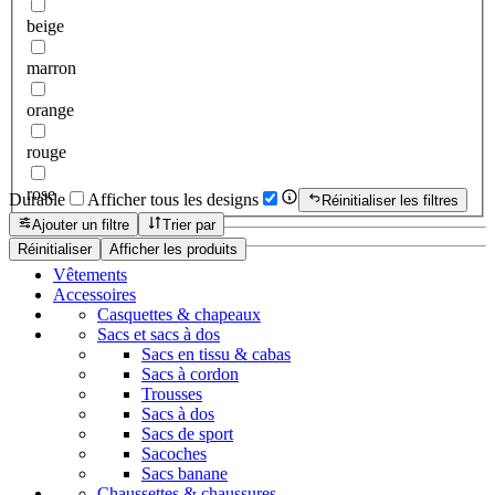
beige
marron
orange
rouge
rose
Durable
Afficher tous les designs
Réinitialiser les filtres
Ajouter un filtre
Trier par
Réinitialiser
Afficher les produits
Vêtements
Accessoires
Casquettes & chapeaux
Sacs et sacs à dos
Sacs en tissu & cabas
Sacs à cordon
Trousses
Sacs à dos
Sacs de sport
Sacoches
Sacs banane
Chaussettes & chaussures