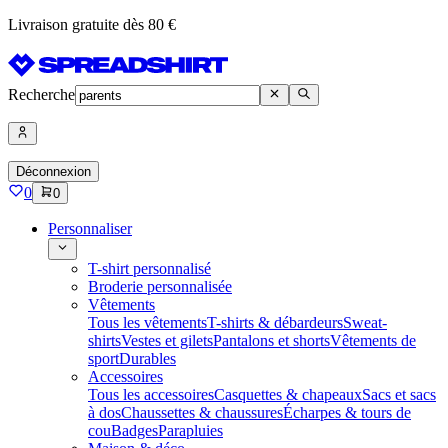
Livraison gratuite dès 80 €
Recherche
Déconnexion
0
0
Personnaliser
T-shirt personnalisé
Broderie personnalisée
Vêtements
Tous les vêtements
T-shirts & débardeurs
Sweat-
shirts
Vestes et gilets
Pantalons et shorts
Vêtements de
sport
Durables
Accessoires
Tous les accessoires
Casquettes & chapeaux
Sacs et sacs
à dos
Chaussettes & chaussures
Écharpes & tours de
cou
Badges
Parapluies