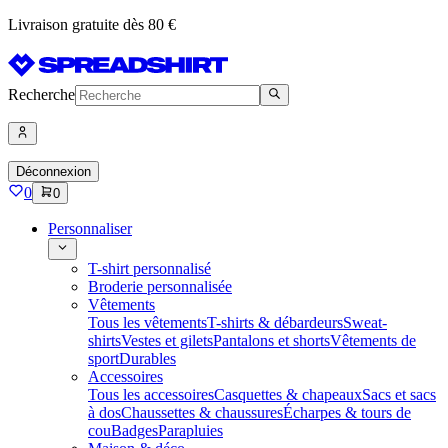
Livraison gratuite dès 80 €
Recherche
Déconnexion
0
0
Personnaliser
T-shirt personnalisé
Broderie personnalisée
Vêtements
Tous les vêtements
T-shirts & débardeurs
Sweat-
shirts
Vestes et gilets
Pantalons et shorts
Vêtements de
sport
Durables
Accessoires
Tous les accessoires
Casquettes & chapeaux
Sacs et sacs
à dos
Chaussettes & chaussures
Écharpes & tours de
cou
Badges
Parapluies