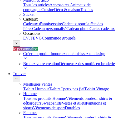
Maison & déco
Tous les articles
Accessoires Animaux de
compagnie
Cuisine
Déco & maison
Textiles
Sticker
Cadeaux
Cadeaux d'anniversaire
Cadeaux pour la fête des
Pères
Cadeau personnalisé
Cadeau photo
Cartes cadeaux
Occasions
EVJF
EVG
Commande groupée
Je personnalise
Créer un produit
Importez ou choisissez un design
Brodez votre création
Découvrez des motifs en broderie
Trouver
Meilleures ventes
T-shirt Humour
T-shirt J'peux pas j’ai
T-shirt Vintage
Homme
Tous les produits Homme
Vêtements brodés
T-shirts &
débardeurs
Sweat-shirts
Vestes et gilets
Pantalons et
shorts
Vêtements de sport
Durables
Femmes
Tous les produits Femme
Vêtements brodés
T-shirts &