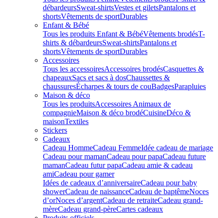
débardeurs
Sweat-shirts
Vestes et gilets
Pantalons et
shorts
Vêtements de sport
Durables
Enfant & Bébé
Tous les produits Enfant & Bébé
Vêtements brodés
T-
shirts & débardeurs
Sweat-shirts
Pantalons et
shorts
Vêtements de sport
Durables
Accessoires
Tous les accessoires
Accessoires brodés
Casquettes &
chapeaux
Sacs et sacs à dos
Chaussettes &
chaussures
Écharpes & tours de cou
Badges
Parapluies
Maison & déco
Tous les produits
Accessoires Animaux de
compagnie
Maison & déco brodé
Cuisine
Déco &
maison
Textiles
Stickers
Cadeaux
Cadeau Homme
Cadeau Femme
Idée cadeau de mariage​
Cadeau pour maman
Cadeau pour papa
Cadeau future
maman
Cadeau futur papa
Cadeau amie & cadeau
ami
Cadeau pour gamer
Idées de cadeaux d’anniversaire
Cadeau pour baby
shower
Cadeau de naissance
Cadeau de baptême
Noces
d’or
Noces d’argent
Cadeau de retraite
Cadeau grand-
mère
Cadeau grand-père
Cartes cadeaux
Produits officiels