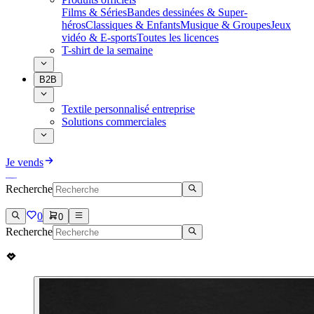
Films & Séries
Bandes dessinées & Super-
héros
Classiques & Enfants
Musique & Groupes
Jeux
vidéo & E-sports
Toutes les licences
T-shirt de la semaine
B2B
Textile personnalisé entreprise
Solutions commerciales
Je vends
Recherche
0
0
Recherche