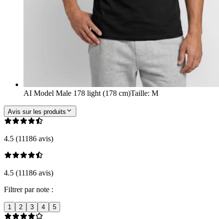
AI Model Male 178 light (178 cm)
Taille
:
M
Avis sur les produits
4.5 (11186 avis)
4.5 (11186 avis)
Filtrer par note :
1
2
3
4
5