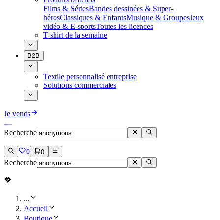
Films & Séries
Bandes dessinées & Super-
héros
Classiques & Enfants
Musique & Groupes
Jeux
vidéo & E-sports
Toutes les licences
T-shirt de la semaine
B2B
Textile personnalisé entreprise
Solutions commerciales
Je vends
Recherche
0
0
Recherche
...
Accueil
Boutique