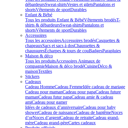
débardeurs
Sweat-shirts
Vestes et gilets
Pantalons et
shorts
Vêtements de sport
Durables
Enfant & Bébé
Tous les produits Enfant & Bébé
Vêtements brodés
T-
shirts & débardeurs
Sweat-shirts
Pantalons et
shorts
Vêtements de sport
Durables
Accessoires
Tous les accessoires
Accessoires brodés
Casquettes &
chapeaux
Sacs et sacs à dos
Chaussettes &
chaussures
Écharpes & tours de cou
Badges
Parapluies
Maison & déco
Tous les produits
Accessoires Animaux de
compagnie
Maison & déco brodé
Cuisine
Déco &
maison
Textiles
Stickers
Cadeaux
Cadeau Homme
Cadeau Femme
Idée cadeau de mariage​
Cadeau pour maman
Cadeau pour papa
Cadeau future
maman
Cadeau futur papa
Cadeau amie & cadeau
ami
Cadeau pour gamer
Idées de cadeaux d’anniversaire
Cadeau pour baby
shower
Cadeau de naissance
Cadeau de baptême
Noces
d’or
Noces d’argent
Cadeau de retraite
Cadeau grand-
mère
Cadeau grand-père
Cartes cadeaux
Produits officiels