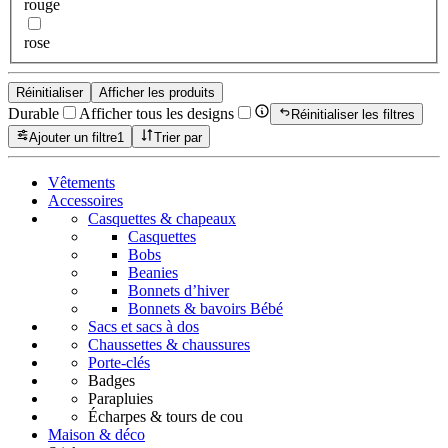
rouge
rose
Réinitialiser
Afficher les produits
Durable
Afficher tous les designs
Réinitialiser les filtres
Ajouter un filtre
1
Trier par
Vêtements
Accessoires
Casquettes & chapeaux
Casquettes
Bobs
Beanies
Bonnets d’hiver
Bonnets & bavoirs Bébé
Sacs et sacs à dos
Chaussettes & chaussures
Porte-clés
Badges
Parapluies
Écharpes & tours de cou
Maison & déco