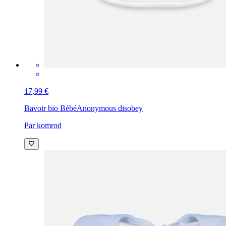
17,99 €
Bavoir bio Bébé
Anonymous disobey
Par komrod