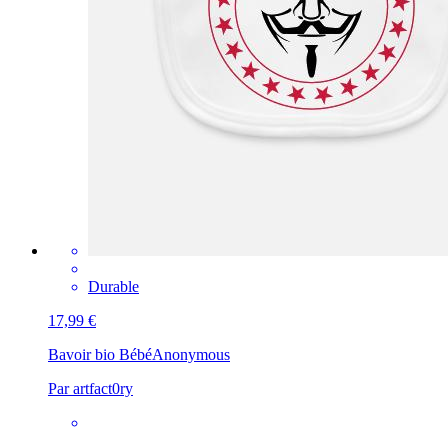
Durable
17,99 €
Bavoir bio Bébé
Anonymous
Par artfact0ry