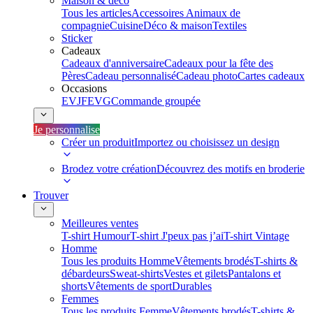
Maison & déco
Tous les articles
Accessoires Animaux de
compagnie
Cuisine
Déco & maison
Textiles
Sticker
Cadeaux
Cadeaux d'anniversaire
Cadeaux pour la fête des
Pères
Cadeau personnalisé
Cadeau photo
Cartes cadeaux
Occasions
EVJF
EVG
Commande groupée
Je personnalise
Créer un produit
Importez ou choisissez un design
Brodez votre création
Découvrez des motifs en broderie
Trouver
Meilleures ventes
T-shirt Humour
T-shirt J'peux pas j’ai
T-shirt Vintage
Homme
Tous les produits Homme
Vêtements brodés
T-shirts &
débardeurs
Sweat-shirts
Vestes et gilets
Pantalons et
shorts
Vêtements de sport
Durables
Femmes
Tous les produits Femme
Vêtements brodés
T-shirts &