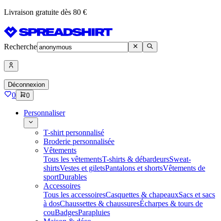
Livraison gratuite dès 80 €
Recherche
Déconnexion
0
0
Personnaliser
T-shirt personnalisé
Broderie personnalisée
Vêtements
Tous les vêtements
T-shirts & débardeurs
Sweat-
shirts
Vestes et gilets
Pantalons et shorts
Vêtements de
sport
Durables
Accessoires
Tous les accessoires
Casquettes & chapeaux
Sacs et sacs
à dos
Chaussettes & chaussures
Écharpes & tours de
cou
Badges
Parapluies