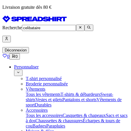
Livraison gratuite dès 80 €
Recherche
Déconnexion
0
0
Personnaliser
T-shirt personnalisé
Broderie personnalisée
Vêtements
Tous les vêtements
T-shirts & débardeurs
Sweat-
shirts
Vestes et gilets
Pantalons et shorts
Vêtements de
sport
Durables
Accessoires
Tous les accessoires
Casquettes & chapeaux
Sacs et sacs
à dos
Chaussettes & chaussures
Écharpes & tours de
cou
Badges
Parapluies