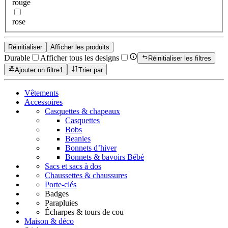
rouge
rose
Réinitialiser
Afficher les produits
Durable
Afficher tous les designs
Réinitialiser les filtres
Ajouter un filtre
1
Trier par
Vêtements
Accessoires
Casquettes & chapeaux
Casquettes
Bobs
Beanies
Bonnets d’hiver
Bonnets & bavoirs Bébé
Sacs et sacs à dos
Chaussettes & chaussures
Porte-clés
Badges
Parapluies
Écharpes & tours de cou
Maison & déco