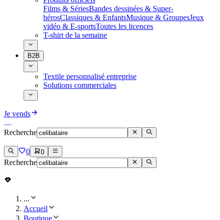
Films & Séries
Bandes dessinées & Super-
héros
Classiques & Enfants
Musique & Groupes
Jeux
vidéo & E-sports
Toutes les licences
T-shirt de la semaine
B2B
Textile personnalisé entreprise
Solutions commerciales
Je vends
Recherche
0
0
Recherche
...
Accueil
Boutique