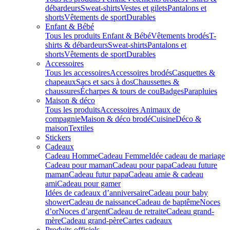
débardeurs
Sweat-shirts
Vestes et gilets
Pantalons et
shorts
Vêtements de sport
Durables
Enfant & Bébé
Tous les produits Enfant & Bébé
Vêtements brodés
T-
shirts & débardeurs
Sweat-shirts
Pantalons et
shorts
Vêtements de sport
Durables
Accessoires
Tous les accessoires
Accessoires brodés
Casquettes &
chapeaux
Sacs et sacs à dos
Chaussettes &
chaussures
Écharpes & tours de cou
Badges
Parapluies
Maison & déco
Tous les produits
Accessoires Animaux de
compagnie
Maison & déco brodé
Cuisine
Déco &
maison
Textiles
Stickers
Cadeaux
Cadeau Homme
Cadeau Femme
Idée cadeau de mariage​
Cadeau pour maman
Cadeau pour papa
Cadeau future
maman
Cadeau futur papa
Cadeau amie & cadeau
ami
Cadeau pour gamer
Idées de cadeaux d’anniversaire
Cadeau pour baby
shower
Cadeau de naissance
Cadeau de baptême
Noces
d’or
Noces d’argent
Cadeau de retraite
Cadeau grand-
mère
Cadeau grand-père
Cartes cadeaux
Produits officiels