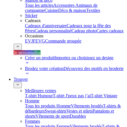
Maison & déco
Tous les articles
Accessoires Animaux de
compagnie
Cuisine
Déco & maison
Textiles
Sticker
Cadeaux
Cadeaux d'anniversaire
Cadeaux pour la fête des
Pères
Cadeau personnalisé
Cadeau photo
Cartes cadeaux
Occasions
EVJF
EVG
Commande groupée
Je personnalise
Créer un produit
Importez ou choisissez un design
Brodez votre création
Découvrez des motifs en broderie
Trouver
Meilleures ventes
T-shirt Humour
T-shirt J'peux pas j’ai
T-shirt Vintage
Homme
Tous les produits Homme
Vêtements brodés
T-shirts &
débardeurs
Sweat-shirts
Vestes et gilets
Pantalons et
shorts
Vêtements de sport
Durables
Femmes
Tous les produits Femme
Vêtements brodés
T-shirts &