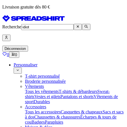
Livraison gratuite dès 80 €
Recherche
Déconnexion
0
0
Personnaliser
T-shirt personnalisé
Broderie personnalisée
Vêtements
Tous les vêtements
T-shirts & débardeurs
Sweat-
shirts
Vestes et gilets
Pantalons et shorts
Vêtements de
sport
Durables
Accessoires
Tous les accessoires
Casquettes & chapeaux
Sacs et sacs
à dos
Chaussettes & chaussures
Écharpes & tours de
cou
Badges
Parapluies