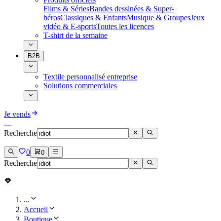
Films & Séries
Bandes dessinées & Super-
héros
Classiques & Enfants
Musique & Groupes
Jeux
vidéo & E-sports
Toutes les licences
T-shirt de la semaine
B2B
Textile personnalisé entreprise
Solutions commerciales
Je vends
Recherche
0
0
Recherche
...
Accueil
Boutique