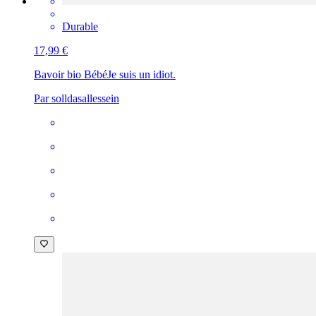
Durable
17,99 €
Bavoir bio Bébé
Je suis un idiot.
Par solldasallessein