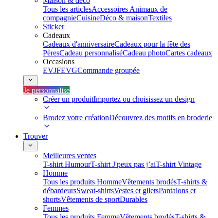
Maison & déco
Tous les articles
Accessoires Animaux de
compagnie
Cuisine
Déco & maison
Textiles
Sticker
Cadeaux
Cadeaux d'anniversaire
Cadeaux pour la fête des
Pères
Cadeau personnalisé
Cadeau photo
Cartes cadeaux
Occasions
EVJF
EVG
Commande groupée
Je personnalise
Créer un produit
Importez ou choisissez un design
Brodez votre création
Découvrez des motifs en broderie
Trouver
Meilleures ventes
T-shirt Humour
T-shirt J'peux pas j’ai
T-shirt Vintage
Homme
Tous les produits Homme
Vêtements brodés
T-shirts &
débardeurs
Sweat-shirts
Vestes et gilets
Pantalons et
shorts
Vêtements de sport
Durables
Femmes
Tous les produits Femme
Vêtements brodés
T-shirts &