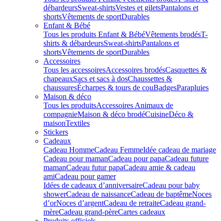
débardeurs
Sweat-shirts
Vestes et gilets
Pantalons et
shorts
Vêtements de sport
Durables
Enfant & Bébé
Tous les produits Enfant & Bébé
Vêtements brodés
T-
shirts & débardeurs
Sweat-shirts
Pantalons et
shorts
Vêtements de sport
Durables
Accessoires
Tous les accessoires
Accessoires brodés
Casquettes &
chapeaux
Sacs et sacs à dos
Chaussettes &
chaussures
Écharpes & tours de cou
Badges
Parapluies
Maison & déco
Tous les produits
Accessoires Animaux de
compagnie
Maison & déco brodé
Cuisine
Déco &
maison
Textiles
Stickers
Cadeaux
Cadeau Homme
Cadeau Femme
Idée cadeau de mariage​
Cadeau pour maman
Cadeau pour papa
Cadeau future
maman
Cadeau futur papa
Cadeau amie & cadeau
ami
Cadeau pour gamer
Idées de cadeaux d’anniversaire
Cadeau pour baby
shower
Cadeau de naissance
Cadeau de baptême
Noces
d’or
Noces d’argent
Cadeau de retraite
Cadeau grand-
mère
Cadeau grand-père
Cartes cadeaux
Produits officiels