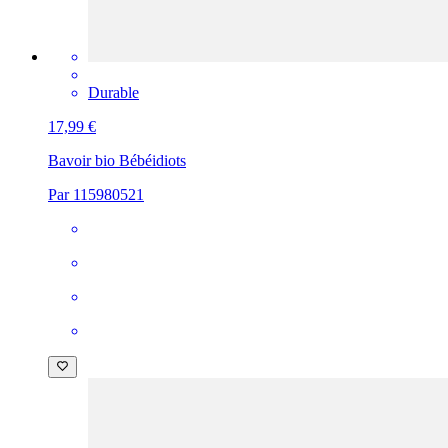
Durable
17,99 €
Bavoir bio Bébé
idiots
Par 115980521