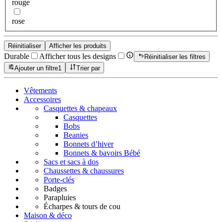
rouge
rose
Réinitialiser
Afficher les produits
Durable
Afficher tous les designs
Réinitialiser les filtres
Ajouter un filtre
1
Trier par
Vêtements
Accessoires
Casquettes & chapeaux
Casquettes
Bobs
Beanies
Bonnets d’hiver
Bonnets & bavoirs Bébé
Sacs et sacs à dos
Chaussettes & chaussures
Porte-clés
Badges
Parapluies
Écharpes & tours de cou
Maison & déco