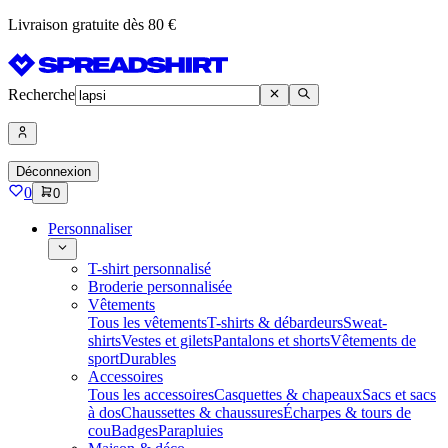
Livraison gratuite dès 80 €
Recherche
Déconnexion
0
0
Personnaliser
T-shirt personnalisé
Broderie personnalisée
Vêtements
Tous les vêtements
T-shirts & débardeurs
Sweat-
shirts
Vestes et gilets
Pantalons et shorts
Vêtements de
sport
Durables
Accessoires
Tous les accessoires
Casquettes & chapeaux
Sacs et sacs
à dos
Chaussettes & chaussures
Écharpes & tours de
cou
Badges
Parapluies