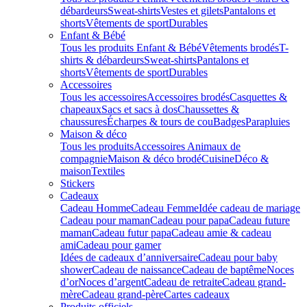
débardeurs
Sweat-shirts
Vestes et gilets
Pantalons et
shorts
Vêtements de sport
Durables
Enfant & Bébé
Tous les produits Enfant & Bébé
Vêtements brodés
T-
shirts & débardeurs
Sweat-shirts
Pantalons et
shorts
Vêtements de sport
Durables
Accessoires
Tous les accessoires
Accessoires brodés
Casquettes &
chapeaux
Sacs et sacs à dos
Chaussettes &
chaussures
Écharpes & tours de cou
Badges
Parapluies
Maison & déco
Tous les produits
Accessoires Animaux de
compagnie
Maison & déco brodé
Cuisine
Déco &
maison
Textiles
Stickers
Cadeaux
Cadeau Homme
Cadeau Femme
Idée cadeau de mariage​
Cadeau pour maman
Cadeau pour papa
Cadeau future
maman
Cadeau futur papa
Cadeau amie & cadeau
ami
Cadeau pour gamer
Idées de cadeaux d’anniversaire
Cadeau pour baby
shower
Cadeau de naissance
Cadeau de baptême
Noces
d’or
Noces d’argent
Cadeau de retraite
Cadeau grand-
mère
Cadeau grand-père
Cartes cadeaux
Produits officiels