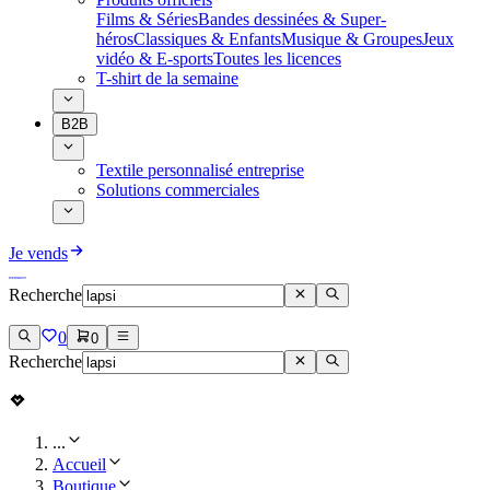
Films & Séries
Bandes dessinées & Super-
héros
Classiques & Enfants
Musique & Groupes
Jeux
vidéo & E-sports
Toutes les licences
T-shirt de la semaine
B2B
Textile personnalisé entreprise
Solutions commerciales
Je vends
Recherche
0
0
Recherche
...
Accueil
Boutique