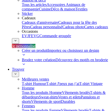
Maison & déco
Tous les articles
Accessoires Animaux de
compagnie
Cuisine
Déco & maison
Textiles
Sticker
Cadeaux
Cadeaux d'anniversaire
Cadeaux pour la fête des
Pères
Cadeau personnalisé
Cadeau photo
Cartes cadeaux
Occasions
EVJF
EVG
Commande groupée
Je personnalise
Créer un produit
Importez ou choisissez un design
Brodez votre création
Découvrez des motifs en broderie
Trouver
Meilleures ventes
T-shirt Humour
T-shirt J'peux pas j’ai
T-shirt Vintage
Homme
Tous les produits Homme
Vêtements brodés
T-shirts &
débardeurs
Sweat-shirts
Vestes et gilets
Pantalons et
shorts
Vêtements de sport
Durables
Femmes
Tous les produits Femme
Vêtements brodés
T-shirts &