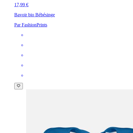
17,99 €
Bavoir bio Bébé
singe
Par FashionPrints