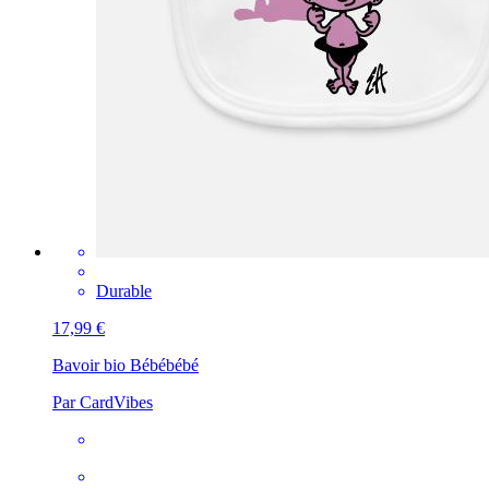
Durable
17,99 €
Bavoir bio Bébé
bébé
Par CardVibes