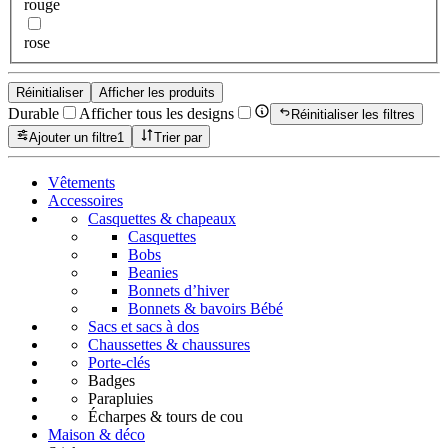
rouge
rose
Réinitialiser
Afficher les produits
Durable
Afficher tous les designs
Réinitialiser les filtres
Ajouter un filtre
1
Trier par
Vêtements
Accessoires
Casquettes & chapeaux
Casquettes
Bobs
Beanies
Bonnets d’hiver
Bonnets & bavoirs Bébé
Sacs et sacs à dos
Chaussettes & chaussures
Porte-clés
Badges
Parapluies
Écharpes & tours de cou
Maison & déco