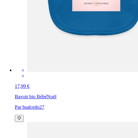
17,99 €
Bavoir bio Bébé
Noël
Par bsalcedo27