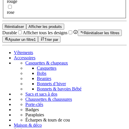
rouge
rose
Réinitialiser
Afficher les produits
Durable
Afficher tous les designs
Réinitialiser les filtres
Ajouter un filtre
1
Trier par
Vêtements
Accessoires
Casquettes & chapeaux
Casquettes
Bobs
Beanies
Bonnets d’hiver
Bonnets & bavoirs Bébé
Sacs et sacs à dos
Chaussettes & chaussures
Porte-clés
Badges
Parapluies
Écharpes & tours de cou
Maison & déco