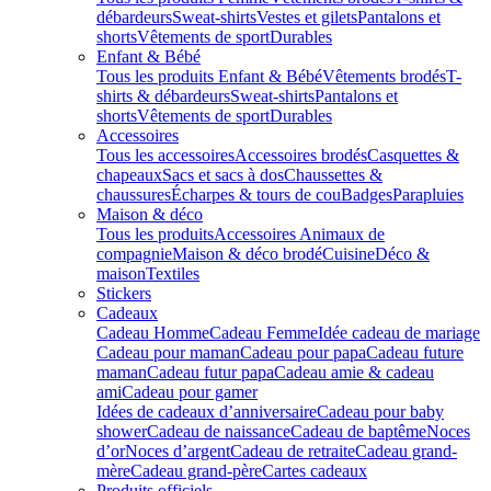
débardeurs
Sweat-shirts
Vestes et gilets
Pantalons et
shorts
Vêtements de sport
Durables
Enfant & Bébé
Tous les produits Enfant & Bébé
Vêtements brodés
T-
shirts & débardeurs
Sweat-shirts
Pantalons et
shorts
Vêtements de sport
Durables
Accessoires
Tous les accessoires
Accessoires brodés
Casquettes &
chapeaux
Sacs et sacs à dos
Chaussettes &
chaussures
Écharpes & tours de cou
Badges
Parapluies
Maison & déco
Tous les produits
Accessoires Animaux de
compagnie
Maison & déco brodé
Cuisine
Déco &
maison
Textiles
Stickers
Cadeaux
Cadeau Homme
Cadeau Femme
Idée cadeau de mariage​
Cadeau pour maman
Cadeau pour papa
Cadeau future
maman
Cadeau futur papa
Cadeau amie & cadeau
ami
Cadeau pour gamer
Idées de cadeaux d’anniversaire
Cadeau pour baby
shower
Cadeau de naissance
Cadeau de baptême
Noces
d’or
Noces d’argent
Cadeau de retraite
Cadeau grand-
mère
Cadeau grand-père
Cartes cadeaux
Produits officiels