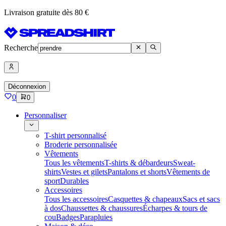
Livraison gratuite dès 80 €
Recherche
Déconnexion
0
0
Personnaliser
T-shirt personnalisé
Broderie personnalisée
Vêtements
Tous les vêtements
T-shirts & débardeurs
Sweat-
shirts
Vestes et gilets
Pantalons et shorts
Vêtements de
sport
Durables
Accessoires
Tous les accessoires
Casquettes & chapeaux
Sacs et sacs
à dos
Chaussettes & chaussures
Écharpes & tours de
cou
Badges
Parapluies