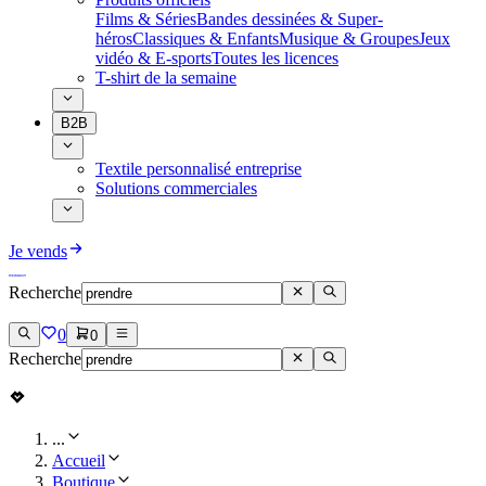
Films & Séries
Bandes dessinées & Super-
héros
Classiques & Enfants
Musique & Groupes
Jeux
vidéo & E-sports
Toutes les licences
T-shirt de la semaine
B2B
Textile personnalisé entreprise
Solutions commerciales
Je vends
Recherche
0
0
Recherche
...
Accueil
Boutique