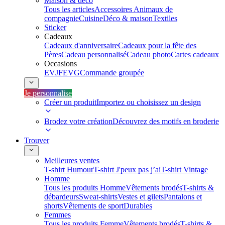
Maison & déco
Tous les articles
Accessoires Animaux de
compagnie
Cuisine
Déco & maison
Textiles
Sticker
Cadeaux
Cadeaux d'anniversaire
Cadeaux pour la fête des
Pères
Cadeau personnalisé
Cadeau photo
Cartes cadeaux
Occasions
EVJF
EVG
Commande groupée
Je personnalise
Créer un produit
Importez ou choisissez un design
Brodez votre création
Découvrez des motifs en broderie
Trouver
Meilleures ventes
T-shirt Humour
T-shirt J'peux pas j’ai
T-shirt Vintage
Homme
Tous les produits Homme
Vêtements brodés
T-shirts &
débardeurs
Sweat-shirts
Vestes et gilets
Pantalons et
shorts
Vêtements de sport
Durables
Femmes
Tous les produits Femme
Vêtements brodés
T-shirts &