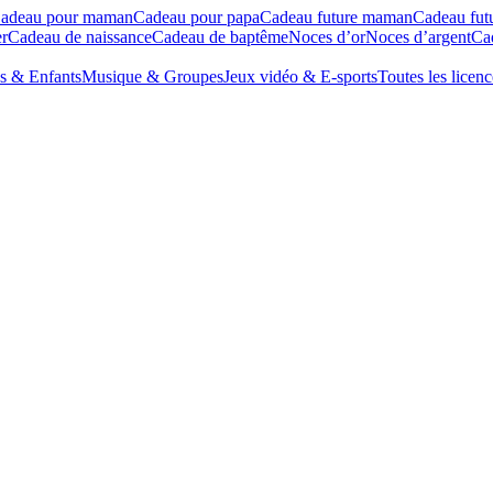
adeau pour maman
Cadeau pour papa
Cadeau future maman
Cadeau fut
r
Cadeau de naissance
Cadeau de baptême
Noces d’or
Noces d’argent
Cad
s & Enfants
Musique & Groupes
Jeux vidéo & E-sports
Toutes les licenc