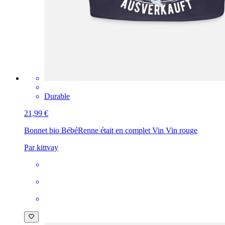
Durable
21,99 €
Bonnet bio Bébé
Renne était en complet Vin Vin rouge
Par kittvay