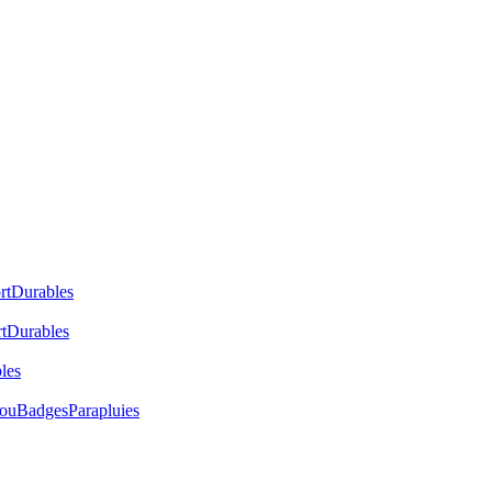
rt
Durables
t
Durables
les
cou
Badges
Parapluies