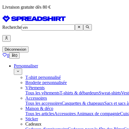
Livraison gratuite dès 80 €
Recherche
Déconnexion
0
0
Personnaliser
T-shirt personnalisé
Broderie personnalisée
Vêtements
Tous les vêtements
T-shirts & débardeurs
Sweat-shirts
Vest
Accessoires
Tous les accessoires
Casquettes & chapeaux
Sacs et sacs 
Maison & déco
Tous les articles
Accessoires Animaux de compagnie
Cuis
Sticker
Cadeaux