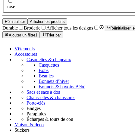
rose
Réinitialiser
Afficher les produits
Durable
Broderie
Afficher tous les designs
Réinitialiser le
Ajouter un filtre
1
Trier par
Vêtements
Accessoires
Casquettes & chapeaux
Casquettes
Bobs
Beanies
Bonnets d’hiver
Bonnets & bavoirs Bébé
Sacs et sacs à dos
Chaussettes & chaussures
Porte-clés
Badges
Parapluies
Écharpes & tours de cou
Maison & déco
Stickers