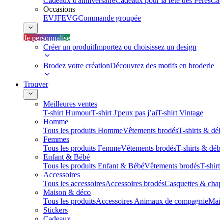
Cadeaux d'anniversaire
Cadeaux pour la fête des Pères
Ca
Occasions
EVJF
EVG
Commande groupée
Je personnalise
Créer un produit
Importez ou choisissez un design
Brodez votre création
Découvrez des motifs en broderie
Trouver
Meilleures ventes
T-shirt Humour
T-shirt J'peux pas j’ai
T-shirt Vintage
Homme
Tous les produits Homme
Vêtements brodés
T-shirts & dé
Femmes
Tous les produits Femme
Vêtements brodés
T-shirts & dé
Enfant & Bébé
Tous les produits Enfant & Bébé
Vêtements brodés
T-shir
Accessoires
Tous les accessoires
Accessoires brodés
Casquettes & cha
Maison & déco
Tous les produits
Accessoires Animaux de compagnie
Mai
Stickers
Cadeaux