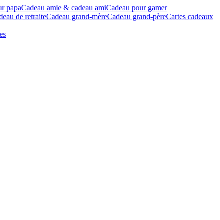
ur papa
Cadeau amie & cadeau ami
Cadeau pour gamer
eau de retraite
Cadeau grand-mère
Cadeau grand-père
Cartes cadeaux
es