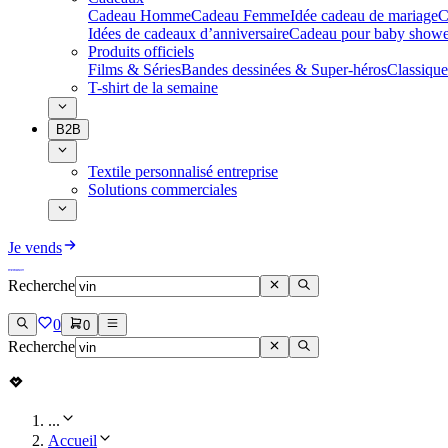
Cadeau Homme
Cadeau Femme
Idée cadeau de mariage​
C
Idées de cadeaux d’anniversaire
Cadeau pour baby showe
Produits officiels
Films & Séries
Bandes dessinées & Super-héros
Classique
T-shirt de la semaine
B2B
Textile personnalisé entreprise
Solutions commerciales
Je vends
Recherche
0
0
Recherche
...
Accueil