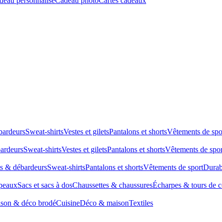
deau personnalisé
Cadeau photo
Cartes cadeaux
bardeurs
Sweat-shirts
Vestes et gilets
Pantalons et shorts
Vêtements de spo
bardeurs
Sweat-shirts
Vestes et gilets
Pantalons et shorts
Vêtements de spor
ts & débardeurs
Sweat-shirts
Pantalons et shorts
Vêtements de sport
Durab
peaux
Sacs et sacs à dos
Chaussettes & chaussures
Écharpes & tours de 
son & déco brodé
Cuisine
Déco & maison
Textiles