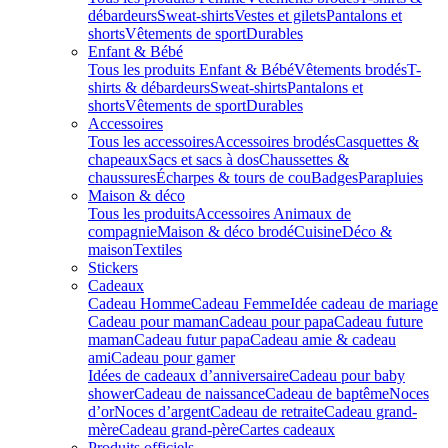
débardeurs
Sweat-shirts
Vestes et gilets
Pantalons et
shorts
Vêtements de sport
Durables
Enfant & Bébé
Tous les produits Enfant & Bébé
Vêtements brodés
T-
shirts & débardeurs
Sweat-shirts
Pantalons et
shorts
Vêtements de sport
Durables
Accessoires
Tous les accessoires
Accessoires brodés
Casquettes &
chapeaux
Sacs et sacs à dos
Chaussettes &
chaussures
Écharpes & tours de cou
Badges
Parapluies
Maison & déco
Tous les produits
Accessoires Animaux de
compagnie
Maison & déco brodé
Cuisine
Déco &
maison
Textiles
Stickers
Cadeaux
Cadeau Homme
Cadeau Femme
Idée cadeau de mariage​
Cadeau pour maman
Cadeau pour papa
Cadeau future
maman
Cadeau futur papa
Cadeau amie & cadeau
ami
Cadeau pour gamer
Idées de cadeaux d’anniversaire
Cadeau pour baby
shower
Cadeau de naissance
Cadeau de baptême
Noces
d’or
Noces d’argent
Cadeau de retraite
Cadeau grand-
mère
Cadeau grand-père
Cartes cadeaux
Produits officiels