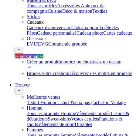
Maison & déco
Tous les articles
Accessoires Animaux de
compagnie
Cuisine
Déco & maison
Textiles
Sticker
Cadeaux
Cadeaux d'anniversaire
Cadeaux pour la fête des
Pères
Cadeau personnalisé
Cadeau photo
Cartes cadeaux
Occasions
EVJF
EVG
Commande groupée
Je personnalise
Créer un produit
Importez ou choisissez un design
Brodez votre création
Découvrez des motifs en broderie
Trouver
Meilleures ventes
T-shirt Humour
T-shirt J'peux pas j’ai
T-shirt Vintage
Homme
Tous les produits Homme
Vêtements brodés
T-shirts &
débardeurs
Sweat-shirts
Vestes et gilets
Pantalons et
shorts
Vêtements de sport
Durables
Femmes
Tous les produits Femme
Vêtements brodés
T-shirts &