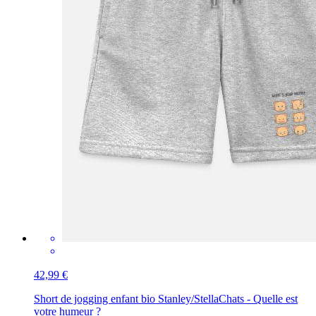
42,99 €
Short de jogging enfant bio Stanley/Stella
Chats - Quelle est
votre humeur ?