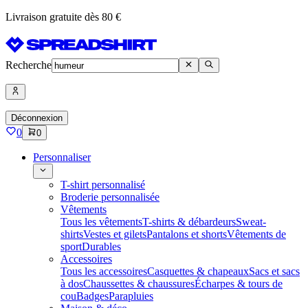
Livraison gratuite dès 80 €
Recherche
Déconnexion
0
0
Personnaliser
T-shirt personnalisé
Broderie personnalisée
Vêtements
Tous les vêtements
T-shirts & débardeurs
Sweat-
shirts
Vestes et gilets
Pantalons et shorts
Vêtements de
sport
Durables
Accessoires
Tous les accessoires
Casquettes & chapeaux
Sacs et sacs
à dos
Chaussettes & chaussures
Écharpes & tours de
cou
Badges
Parapluies