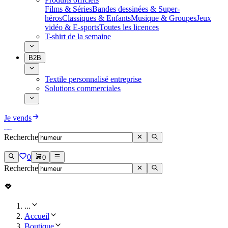
Films & Séries
Bandes dessinées & Super-
héros
Classiques & Enfants
Musique & Groupes
Jeux
vidéo & E-sports
Toutes les licences
T-shirt de la semaine
B2B
Textile personnalisé entreprise
Solutions commerciales
Je vends
Recherche
0
0
Recherche
...
Accueil
Boutique