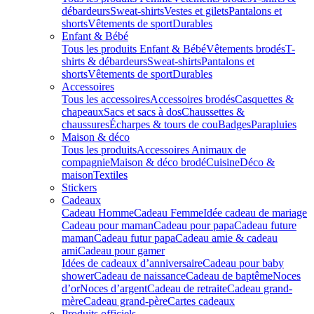
débardeurs
Sweat-shirts
Vestes et gilets
Pantalons et
shorts
Vêtements de sport
Durables
Enfant & Bébé
Tous les produits Enfant & Bébé
Vêtements brodés
T-
shirts & débardeurs
Sweat-shirts
Pantalons et
shorts
Vêtements de sport
Durables
Accessoires
Tous les accessoires
Accessoires brodés
Casquettes &
chapeaux
Sacs et sacs à dos
Chaussettes &
chaussures
Écharpes & tours de cou
Badges
Parapluies
Maison & déco
Tous les produits
Accessoires Animaux de
compagnie
Maison & déco brodé
Cuisine
Déco &
maison
Textiles
Stickers
Cadeaux
Cadeau Homme
Cadeau Femme
Idée cadeau de mariage​
Cadeau pour maman
Cadeau pour papa
Cadeau future
maman
Cadeau futur papa
Cadeau amie & cadeau
ami
Cadeau pour gamer
Idées de cadeaux d’anniversaire
Cadeau pour baby
shower
Cadeau de naissance
Cadeau de baptême
Noces
d’or
Noces d’argent
Cadeau de retraite
Cadeau grand-
mère
Cadeau grand-père
Cartes cadeaux
Produits officiels