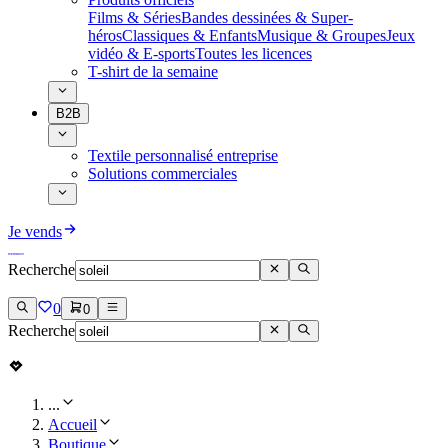
Films & Séries
Bandes dessinées & Super-
héros
Classiques & Enfants
Musique & Groupes
Jeux
vidéo & E-sports
Toutes les licences
T-shirt de la semaine
B2B
Textile personnalisé entreprise
Solutions commerciales
Je vends
Recherche
0
0
Recherche
...
Accueil
Boutique