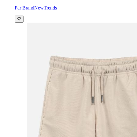
Par BrandNewTrends