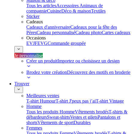
Maison & déco
Tous les articles
Accessoires Animaux de
compagnie
Cuisine
Déco & maison
Textiles
Sticker
Cadeaux
Cadeaux d'anniversaire
Cadeaux pour la fête des
Pères
Cadeau personnalisé
Cadeau photo
Cartes cadeaux
Occasions
EVJF
EVG
Commande groupée
Je personnalise
Créer un produit
Importez ou choisissez un design
Brodez votre création
Découvrez des motifs en broderie
Trouver
Meilleures ventes
T-shirt Humour
T-shirt J'peux pas j’ai
T-shirt Vintage
Homme
Tous les produits Homme
Vêtements brodés
T-shirts &
débardeurs
Sweat-shirts
Vestes et gilets
Pantalons et
shorts
Vêtements de sport
Durables
Femmes
Tous les produits Femme
Vêtements brodés
T-shirts &