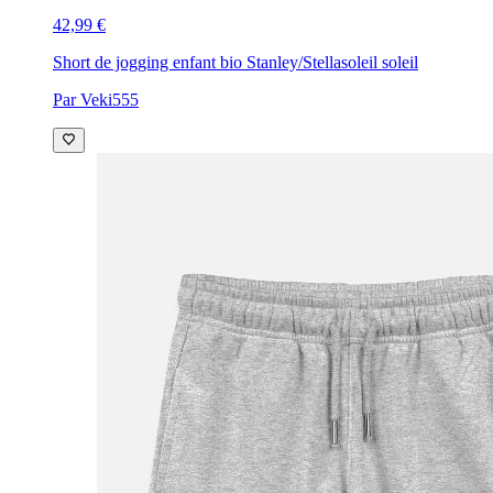
42,99 €
Short de jogging enfant bio Stanley/Stella
soleil soleil
Par Veki555