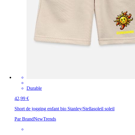
Durable
42,99 €
Short de jogging enfant bio Stanley/Stella
soleil soleil
Par BrandNewTrends