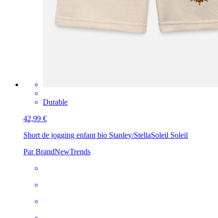
Durable
42,99 €
Short de jogging enfant bio Stanley/Stella
Soleil Soleil
Par BrandNewTrends