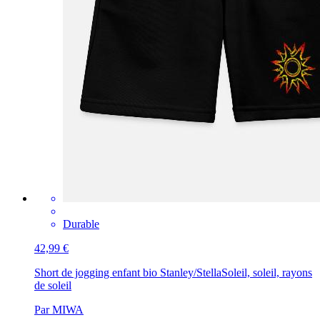
Durable
42,99 €
Short de jogging enfant bio Stanley/Stella
Soleil, soleil, rayons
de soleil
Par MIWA