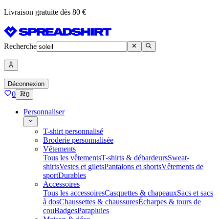
Livraison gratuite dès 80 €
Recherche
Déconnexion
0
0
Personnaliser
T-shirt personnalisé
Broderie personnalisée
Vêtements
Tous les vêtements
T-shirts & débardeurs
Sweat-
shirts
Vestes et gilets
Pantalons et shorts
Vêtements de
sport
Durables
Accessoires
Tous les accessoires
Casquettes & chapeaux
Sacs et sacs
à dos
Chaussettes & chaussures
Écharpes & tours de
cou
Badges
Parapluies