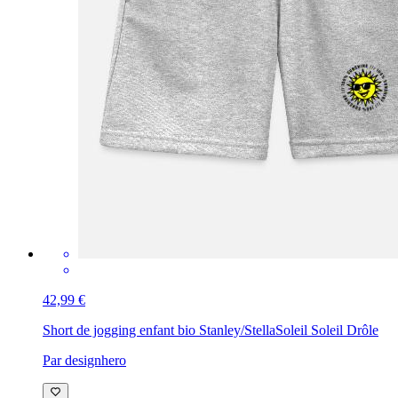
42,99 €
Short de jogging enfant bio Stanley/Stella
Soleil Soleil Drôle
Par designhero