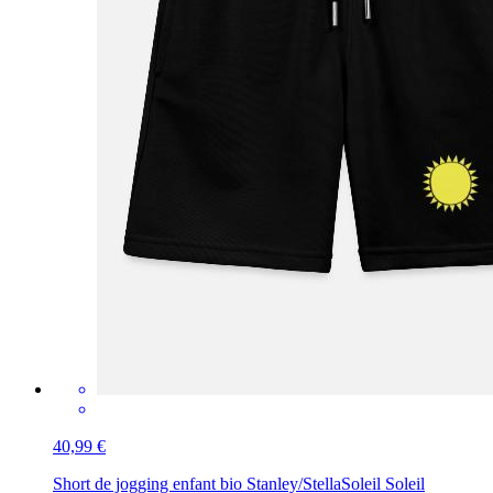
40,99 €
Short de jogging enfant bio Stanley/Stella
Soleil Soleil