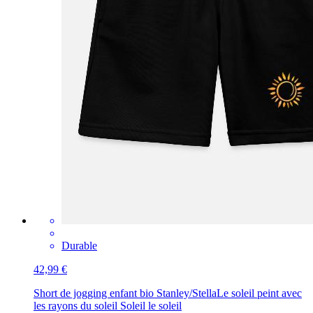
Durable
42,99 €
Short de jogging enfant bio Stanley/Stella
Le soleil peint avec
les rayons du soleil Soleil le soleil