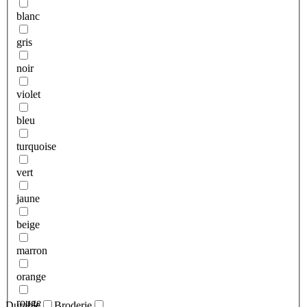
blanc
gris
noir
violet
bleu
turquoise
vert
jaune
beige
marron
orange
rouge
Durable
Broderie