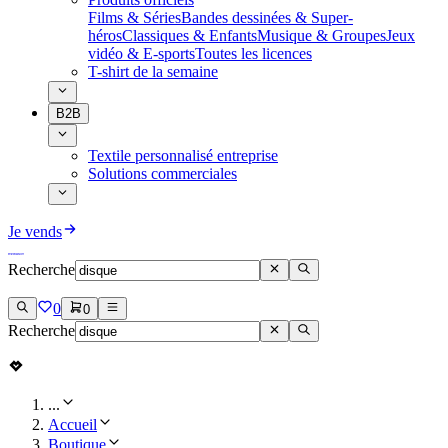
Films & Séries
Bandes dessinées & Super-
héros
Classiques & Enfants
Musique & Groupes
Jeux
vidéo & E-sports
Toutes les licences
T-shirt de la semaine
B2B
Textile personnalisé entreprise
Solutions commerciales
Je vends
Recherche
0
0
Recherche
...
Accueil
Boutique