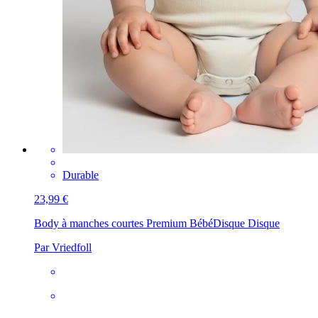
Durable
23,99 €
Body à manches courtes Premium Bébé
Disque Disque
Par Vriedfoll