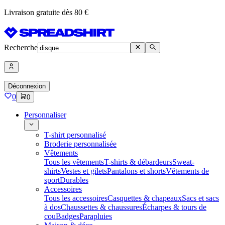
Livraison gratuite dès 80 €
Recherche
Déconnexion
0
0
Personnaliser
T-shirt personnalisé
Broderie personnalisée
Vêtements
Tous les vêtements
T-shirts & débardeurs
Sweat-
shirts
Vestes et gilets
Pantalons et shorts
Vêtements de
sport
Durables
Accessoires
Tous les accessoires
Casquettes & chapeaux
Sacs et sacs
à dos
Chaussettes & chaussures
Écharpes & tours de
cou
Badges
Parapluies