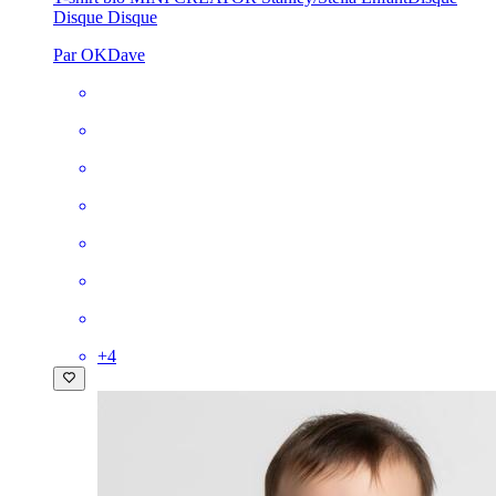
Disque Disque
Par OKDave
+
4