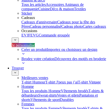
Maison & déco
Tous les articles
Accessoires Animaux de
compagnie
Cuisine
Déco & maison
Textiles
Sticker
Cadeaux
Cadeaux d'anniversaire
Cadeaux pour la fête des
Pères
Cadeau personnalisé
Cadeau photo
Cartes cadeaux
Occasions
EVJF
EVG
Commande groupée
Je personnalise
Créer un produit
Importez ou choisissez un design
Brodez votre création
Découvrez des motifs en broderie
Trouver
Meilleures ventes
T-shirt Humour
T-shirt J'peux pas j’ai
T-shirt Vintage
Homme
Tous les produits Homme
Vêtements brodés
T-shirts &
débardeurs
Sweat-shirts
Vestes et gilets
Pantalons et
shorts
Vêtements de sport
Durables
Femmes
Tous les produits Femme
Vêtements brodés
T-shirts &