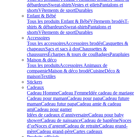
débardeurs
Sweat-shirts
Vestes et gilets
Pantalons et
shorts
Vêtements de sport
Durables
Enfant & Bébé
Tous les produits Enfant & Bébé
Vêtements brodés
T-
shirts & débardeurs
Sweat-shirts
Pantalons et
shorts
Vêtements de sport
Durables
Accessoires
Tous les accessoires
Accessoires brodés
Casquettes &
chapeaux
Sacs et sacs à dos
Chaussettes &
chaussures
Écharpes & tours de cou
Badges
Parapluies
Maison & déco
Tous les produits
Accessoires Animaux de
compagnie
Maison & déco brodé
Cuisine
Déco &
maison
Textiles
Stickers
Cadeaux
Cadeau Homme
Cadeau Femme
Idée cadeau de mariage​
Cadeau pour maman
Cadeau pour papa
Cadeau future
maman
Cadeau futur papa
Cadeau amie & cadeau
ami
Cadeau pour gamer
Idées de cadeaux d’anniversaire
Cadeau pour baby
shower
Cadeau de naissance
Cadeau de baptême
Noces
d’or
Noces d’argent
Cadeau de retraite
Cadeau grand-
mère
Cadeau grand-père
Cartes cadeaux
Produits officiels