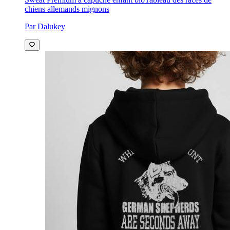
chiens allemands mignons
Par Dalukey