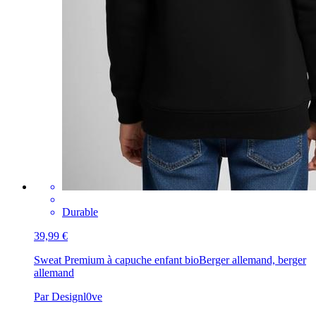
Durable
39,99 €
Sweat Premium à capuche enfant bio
Berger allemand, berger
allemand
Par Designl0ve