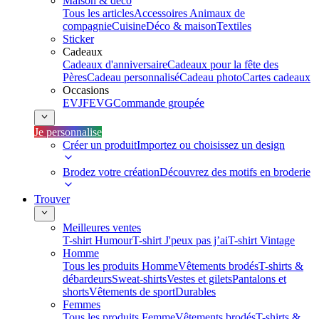
Maison & déco
Tous les articles
Accessoires Animaux de
compagnie
Cuisine
Déco & maison
Textiles
Sticker
Cadeaux
Cadeaux d'anniversaire
Cadeaux pour la fête des
Pères
Cadeau personnalisé
Cadeau photo
Cartes cadeaux
Occasions
EVJF
EVG
Commande groupée
Je personnalise
Créer un produit
Importez ou choisissez un design
Brodez votre création
Découvrez des motifs en broderie
Trouver
Meilleures ventes
T-shirt Humour
T-shirt J'peux pas j’ai
T-shirt Vintage
Homme
Tous les produits Homme
Vêtements brodés
T-shirts &
débardeurs
Sweat-shirts
Vestes et gilets
Pantalons et
shorts
Vêtements de sport
Durables
Femmes
Tous les produits Femme
Vêtements brodés
T-shirts &