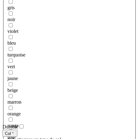
gris
noir
violet
bleu
turquoise
vert
jaune
beige
marron
orange
rouge
Durable
Col
rose