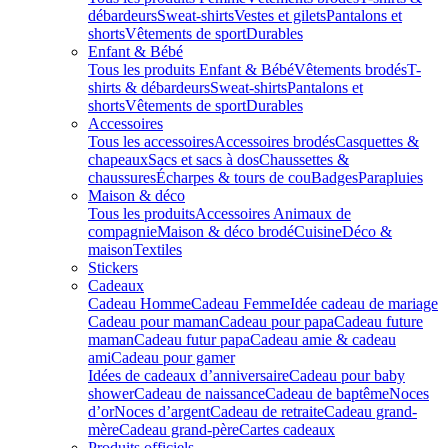
débardeurs
Sweat-shirts
Vestes et gilets
Pantalons et
shorts
Vêtements de sport
Durables
Enfant & Bébé
Tous les produits Enfant & Bébé
Vêtements brodés
T-
shirts & débardeurs
Sweat-shirts
Pantalons et
shorts
Vêtements de sport
Durables
Accessoires
Tous les accessoires
Accessoires brodés
Casquettes &
chapeaux
Sacs et sacs à dos
Chaussettes &
chaussures
Écharpes & tours de cou
Badges
Parapluies
Maison & déco
Tous les produits
Accessoires Animaux de
compagnie
Maison & déco brodé
Cuisine
Déco &
maison
Textiles
Stickers
Cadeaux
Cadeau Homme
Cadeau Femme
Idée cadeau de mariage​
Cadeau pour maman
Cadeau pour papa
Cadeau future
maman
Cadeau futur papa
Cadeau amie & cadeau
ami
Cadeau pour gamer
Idées de cadeaux d’anniversaire
Cadeau pour baby
shower
Cadeau de naissance
Cadeau de baptême
Noces
d’or
Noces d’argent
Cadeau de retraite
Cadeau grand-
mère
Cadeau grand-père
Cartes cadeaux
Produits officiels