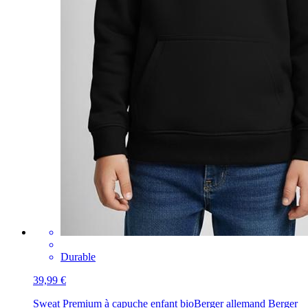
Durable
39,99 €
Sweat Premium à capuche enfant bio
Berger allemand Berger