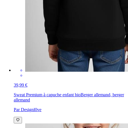
39,99 €
Sweat Premium à capuche enfant bio
Berger allemand, berger
allemand
Par Designl0ve