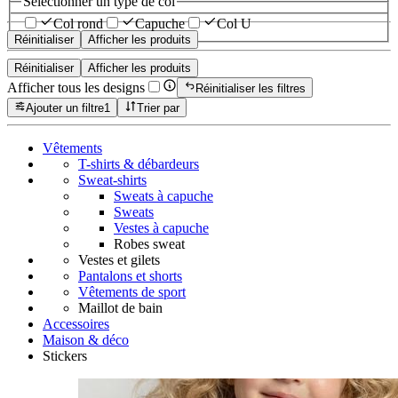
Sélectionner un type de col
Col rond
Capuche
Col U
Réinitialiser
Afficher les produits
Réinitialiser
Afficher les produits
Afficher tous les designs
Réinitialiser les filtres
Ajouter un filtre
1
Trier par
Vêtements
T-shirts & débardeurs
Sweat-shirts
Sweats à capuche
Sweats
Vestes à capuche
Robes sweat
Vestes et gilets
Pantalons et shorts
Vêtements de sport
Maillot de bain
Accessoires
Maison & déco
Stickers