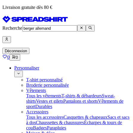
Livraison gratuite dès 80 €
Recherche
Déconnexion
0
0
Personnaliser
T-shirt personnalisé
Broderie personnalisée
Vêtements
Tous les vêtements
T-shirts & débardeurs
Sweat-
shirts
Vestes et gilets
Pantalons et shorts
Vêtements de
sport
Durables
Accessoires
Tous les accessoires
Casquettes & chapeaux
Sacs et sacs
à dos
Chaussettes & chaussures
Écharpes & tours de
cou
Badges
Parapluies