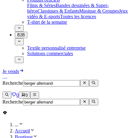
Films & Séries
Bandes dessinées & Super-
héros
Classiques & Enfants
Musique & Groupes
Jeux
vidéo & E-sports
Toutes les licences
T-shirt de la semaine
B2B
Textile personnalisé entreprise
Solutions commerciales
Je vends
Recherche
0
0
Recherche
...
Accueil
Boutique