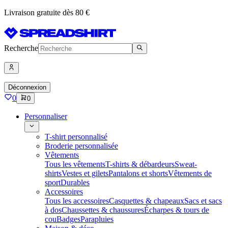
Livraison gratuite dès 80 €
Recherche
Déconnexion
0
0
Personnaliser
T-shirt personnalisé
Broderie personnalisée
Vêtements
Tous les vêtements
T-shirts & débardeurs
Sweat-
shirts
Vestes et gilets
Pantalons et shorts
Vêtements de
sport
Durables
Accessoires
Tous les accessoires
Casquettes & chapeaux
Sacs et sacs
à dos
Chaussettes & chaussures
Écharpes & tours de
cou
Badges
Parapluies