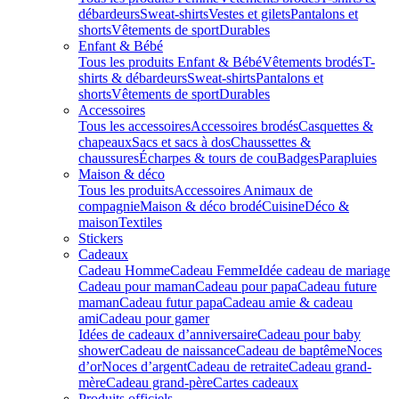
débardeurs
Sweat-shirts
Vestes et gilets
Pantalons et
shorts
Vêtements de sport
Durables
Enfant & Bébé
Tous les produits Enfant & Bébé
Vêtements brodés
T-
shirts & débardeurs
Sweat-shirts
Pantalons et
shorts
Vêtements de sport
Durables
Accessoires
Tous les accessoires
Accessoires brodés
Casquettes &
chapeaux
Sacs et sacs à dos
Chaussettes &
chaussures
Écharpes & tours de cou
Badges
Parapluies
Maison & déco
Tous les produits
Accessoires Animaux de
compagnie
Maison & déco brodé
Cuisine
Déco &
maison
Textiles
Stickers
Cadeaux
Cadeau Homme
Cadeau Femme
Idée cadeau de mariage​
Cadeau pour maman
Cadeau pour papa
Cadeau future
maman
Cadeau futur papa
Cadeau amie & cadeau
ami
Cadeau pour gamer
Idées de cadeaux d’anniversaire
Cadeau pour baby
shower
Cadeau de naissance
Cadeau de baptême
Noces
d’or
Noces d’argent
Cadeau de retraite
Cadeau grand-
mère
Cadeau grand-père
Cartes cadeaux
Produits officiels