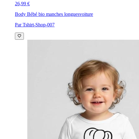
26,99 €
Body Bébé bio manches longues
voiture
Par Tshirt-Shop-007