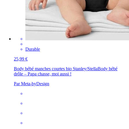
Durable
25,99 €
Body bébé manches courtes bio Stanley/Stella
Body bébé
drôle – Papa chasse, moi aussi !
Par Meta-byDesign