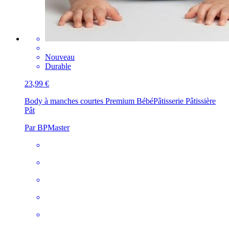
Nouveau
Durable
23,99 €
Body à manches courtes Premium Bébé
Pâtisserie Pâtissière
Pât
Par BPMaster