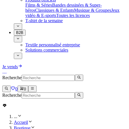
Films & Séries
Bandes dessinées & Super-
héros
Classiques & Enfants
Musique & Groupes
Jeux
vidéo & E-sports
Toutes les licences
T-shirt de la semaine
B2B
Textile personnalisé entreprise
Solutions commerciales
Je vends
Recherche
0
0
Recherche
...
Accueil
Boutique