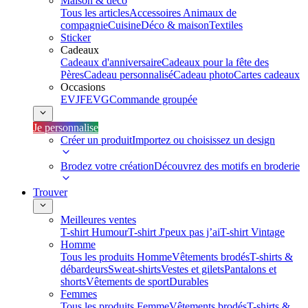
Maison & déco
Tous les articles
Accessoires Animaux de
compagnie
Cuisine
Déco & maison
Textiles
Sticker
Cadeaux
Cadeaux d'anniversaire
Cadeaux pour la fête des
Pères
Cadeau personnalisé
Cadeau photo
Cartes cadeaux
Occasions
EVJF
EVG
Commande groupée
Je personnalise
Créer un produit
Importez ou choisissez un design
Brodez votre création
Découvrez des motifs en broderie
Trouver
Meilleures ventes
T-shirt Humour
T-shirt J'peux pas j’ai
T-shirt Vintage
Homme
Tous les produits Homme
Vêtements brodés
T-shirts &
débardeurs
Sweat-shirts
Vestes et gilets
Pantalons et
shorts
Vêtements de sport
Durables
Femmes
Tous les produits Femme
Vêtements brodés
T-shirts &