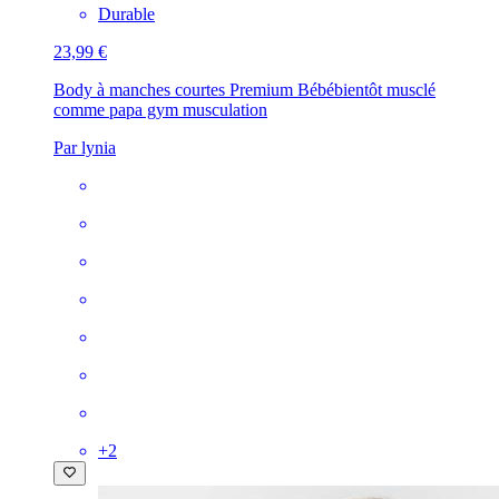
Durable
23,99 €
Body à manches courtes Premium Bébé
bientôt musclé
comme papa gym musculation
Par lynia
+
2