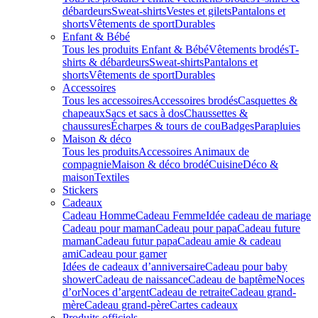
débardeurs
Sweat-shirts
Vestes et gilets
Pantalons et
shorts
Vêtements de sport
Durables
Enfant & Bébé
Tous les produits Enfant & Bébé
Vêtements brodés
T-
shirts & débardeurs
Sweat-shirts
Pantalons et
shorts
Vêtements de sport
Durables
Accessoires
Tous les accessoires
Accessoires brodés
Casquettes &
chapeaux
Sacs et sacs à dos
Chaussettes &
chaussures
Écharpes & tours de cou
Badges
Parapluies
Maison & déco
Tous les produits
Accessoires Animaux de
compagnie
Maison & déco brodé
Cuisine
Déco &
maison
Textiles
Stickers
Cadeaux
Cadeau Homme
Cadeau Femme
Idée cadeau de mariage​
Cadeau pour maman
Cadeau pour papa
Cadeau future
maman
Cadeau futur papa
Cadeau amie & cadeau
ami
Cadeau pour gamer
Idées de cadeaux d’anniversaire
Cadeau pour baby
shower
Cadeau de naissance
Cadeau de baptême
Noces
d’or
Noces d’argent
Cadeau de retraite
Cadeau grand-
mère
Cadeau grand-père
Cartes cadeaux
Produits officiels