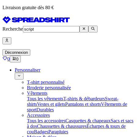
Livraison gratuite dès 80 €
Recherche
Déconnexion
0
0
Personnaliser
T-shirt personnalisé
Broderie personnalisée
Vêtements
Tous les vêtements
T-shirts & débardeurs
Sweat-
shirts
Vestes et gilets
Pantalons et shorts
Vêtements de
sport
Durables
Accessoires
Tous les accessoires
Casquettes & chapeaux
Sacs et sacs
à dos
Chaussettes & chaussures
Écharpes & tours de
cou
Badges
Parapluies