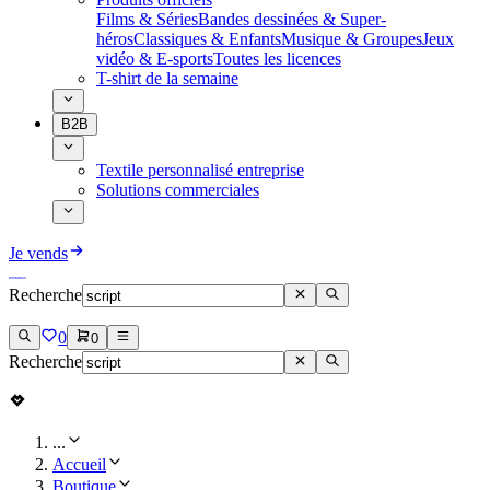
Films & Séries
Bandes dessinées & Super-
héros
Classiques & Enfants
Musique & Groupes
Jeux
vidéo & E-sports
Toutes les licences
T-shirt de la semaine
B2B
Textile personnalisé entreprise
Solutions commerciales
Je vends
Recherche
0
0
Recherche
...
Accueil
Boutique