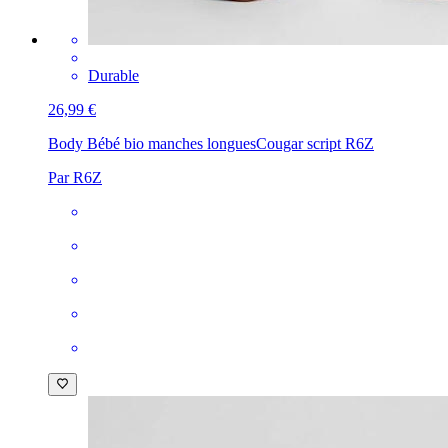
Durable
26,99 €
Body Bébé bio manches longues
Cougar script R6Z
Par R6Z