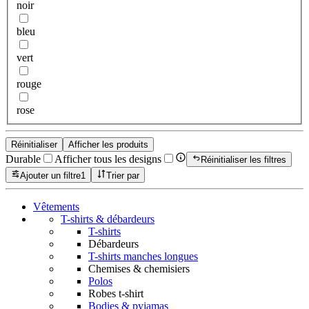
noir
bleu
vert
rouge
rose
Réinitialiser
Afficher les produits
Durable
Afficher tous les designs
Réinitialiser les filtres
Ajouter un filtre
1
Trier par
Vêtements
T-shirts & débardeurs
T-shirts
Débardeurs
T-shirts manches longues
Chemises & chemisiers
Polos
Robes t-shirt
Bodies & pyjamas