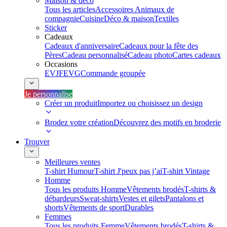
Maison & déco
Tous les articles
Accessoires Animaux de
compagnie
Cuisine
Déco & maison
Textiles
Sticker
Cadeaux
Cadeaux d'anniversaire
Cadeaux pour la fête des
Pères
Cadeau personnalisé
Cadeau photo
Cartes cadeaux
Occasions
EVJF
EVG
Commande groupée
Je personnalise
Créer un produit
Importez ou choisissez un design
Brodez votre création
Découvrez des motifs en broderie
Trouver
Meilleures ventes
T-shirt Humour
T-shirt J'peux pas j’ai
T-shirt Vintage
Homme
Tous les produits Homme
Vêtements brodés
T-shirts &
débardeurs
Sweat-shirts
Vestes et gilets
Pantalons et
shorts
Vêtements de sport
Durables
Femmes
Tous les produits Femme
Vêtements brodés
T-shirts &