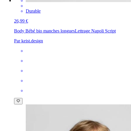
Durable
26,99 €
Body Bébé bio manches longues
Lettrage Napoli Script
Par keist.design