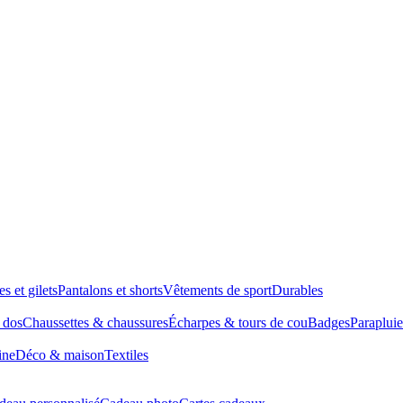
es et gilets
Pantalons et shorts
Vêtements de sport
Durables
à dos
Chaussettes & chaussures
Écharpes & tours de cou
Badges
Parapluie
ine
Déco & maison
Textiles