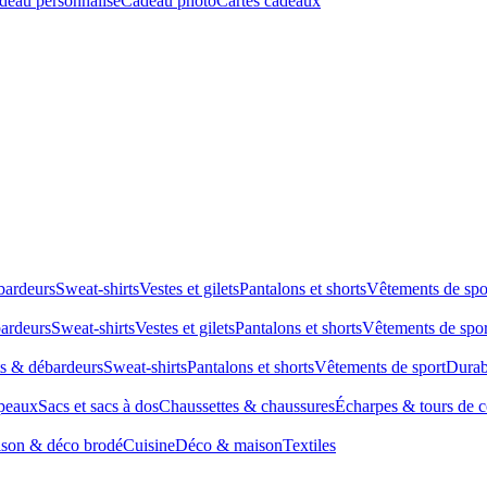
deau personnalisé
Cadeau photo
Cartes cadeaux
bardeurs
Sweat-shirts
Vestes et gilets
Pantalons et shorts
Vêtements de spo
bardeurs
Sweat-shirts
Vestes et gilets
Pantalons et shorts
Vêtements de spor
ts & débardeurs
Sweat-shirts
Pantalons et shorts
Vêtements de sport
Durab
peaux
Sacs et sacs à dos
Chaussettes & chaussures
Écharpes & tours de 
son & déco brodé
Cuisine
Déco & maison
Textiles