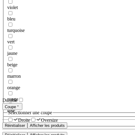
violet
bleu
turquoise
vert
jaune
beige
marron
orange
rouge
Durable
Coupe
rose
Sélectionner une coupe
Droite
Oversize
Réinitialiser
Afficher les produits