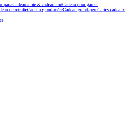
ur papa
Cadeau amie & cadeau ami
Cadeau pour gamer
eau de retraite
Cadeau grand-mère
Cadeau grand-père
Cartes cadeaux
es