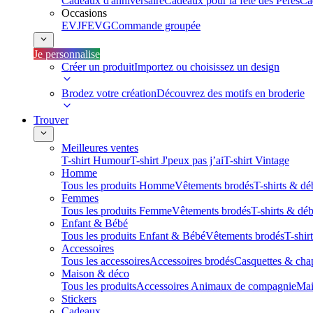
Cadeaux d'anniversaire
Cadeaux pour la fête des Pères
Ca
Occasions
EVJF
EVG
Commande groupée
Je personnalise
Créer un produit
Importez ou choisissez un design
Brodez votre création
Découvrez des motifs en broderie
Trouver
Meilleures ventes
T-shirt Humour
T-shirt J'peux pas j’ai
T-shirt Vintage
Homme
Tous les produits Homme
Vêtements brodés
T-shirts & dé
Femmes
Tous les produits Femme
Vêtements brodés
T-shirts & dé
Enfant & Bébé
Tous les produits Enfant & Bébé
Vêtements brodés
T-shir
Accessoires
Tous les accessoires
Accessoires brodés
Casquettes & cha
Maison & déco
Tous les produits
Accessoires Animaux de compagnie
Mai
Stickers
Cadeaux