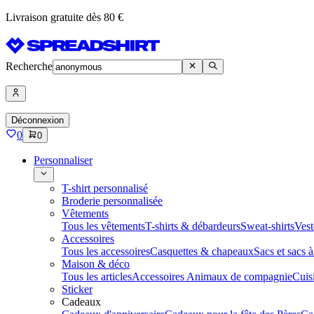
Livraison gratuite dès 80 €
Recherche
Déconnexion
0
0
Personnaliser
T-shirt personnalisé
Broderie personnalisée
Vêtements
Tous les vêtements
T-shirts & débardeurs
Sweat-shirts
Vest
Accessoires
Tous les accessoires
Casquettes & chapeaux
Sacs et sacs 
Maison & déco
Tous les articles
Accessoires Animaux de compagnie
Cuis
Sticker
Cadeaux