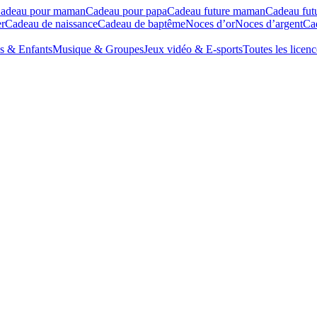
adeau pour maman
Cadeau pour papa
Cadeau future maman
Cadeau fut
r
Cadeau de naissance
Cadeau de baptême
Noces d’or
Noces d’argent
Cad
s & Enfants
Musique & Groupes
Jeux vidéo & E-sports
Toutes les licenc