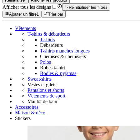
Réinitialiser
Afficher les produits
Afficher tous les designs
Réinitialiser les filtres
Ajouter un filtre
1
Trier par
Vêtements
T-shirts & débardeurs
T-shirts
Débardeurs
T-shirts manches longues
Chemises & chemisiers
Polos
Robes t-shirt
Bodies & pyjamas
Sweat-shirts
Vestes et gilets
Pantalons et shorts
Vêtements de sport
Maillot de bain
Accessoires
Maison & déco
Stickers