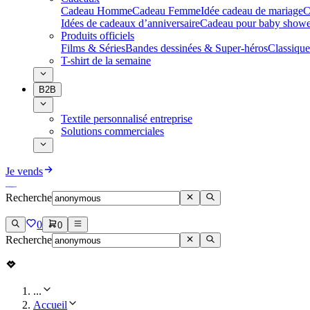
Cadeau Homme
Cadeau Femme
Idée cadeau de mariage​
C
Idées de cadeaux d’anniversaire
Cadeau pour baby showe
Produits officiels
Films & Séries
Bandes dessinées & Super-héros
Classique
T-shirt de la semaine
B2B
Textile personnalisé entreprise
Solutions commerciales
Je vends
Recherche
0
0
Recherche
...
Accueil