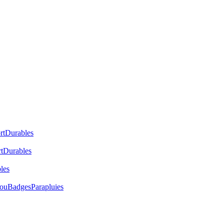
rt
Durables
t
Durables
les
cou
Badges
Parapluies