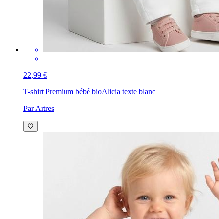
22,99 €
T-shirt Premium bébé bio
Alicia texte blanc
Par Artres