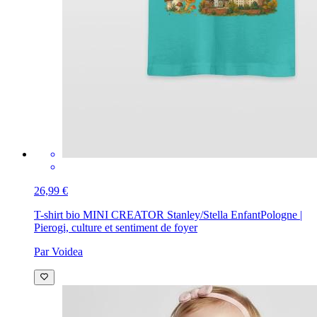
26,99 €
T-shirt bio MINI CREATOR Stanley/Stella Enfant
Pologne |
Pierogi, culture et sentiment de foyer
Par Voidea