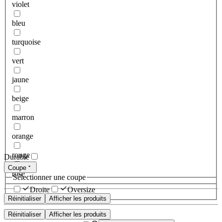
violet
bleu
turquoise
vert
jaune
beige
marron
orange
rouge
Durable
Coupe
rose
Sélectionner une coupe
Droite
Oversize
Réinitialiser
Afficher les produits
Réinitialiser
Afficher les produits