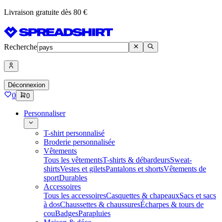
Livraison gratuite dès 80 €
Recherche
Déconnexion
0
0
Personnaliser
T-shirt personnalisé
Broderie personnalisée
Vêtements
Tous les vêtements
T-shirts & débardeurs
Sweat-
shirts
Vestes et gilets
Pantalons et shorts
Vêtements de
sport
Durables
Accessoires
Tous les accessoires
Casquettes & chapeaux
Sacs et sacs
à dos
Chaussettes & chaussures
Écharpes & tours de
cou
Badges
Parapluies