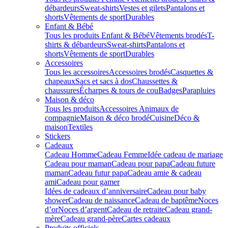
débardeurs
Sweat-shirts
Vestes et gilets
Pantalons et
shorts
Vêtements de sport
Durables
Enfant & Bébé
Tous les produits Enfant & Bébé
Vêtements brodés
T-
shirts & débardeurs
Sweat-shirts
Pantalons et
shorts
Vêtements de sport
Durables
Accessoires
Tous les accessoires
Accessoires brodés
Casquettes &
chapeaux
Sacs et sacs à dos
Chaussettes &
chaussures
Écharpes & tours de cou
Badges
Parapluies
Maison & déco
Tous les produits
Accessoires Animaux de
compagnie
Maison & déco brodé
Cuisine
Déco &
maison
Textiles
Stickers
Cadeaux
Cadeau Homme
Cadeau Femme
Idée cadeau de mariage​
Cadeau pour maman
Cadeau pour papa
Cadeau future
maman
Cadeau futur papa
Cadeau amie & cadeau
ami
Cadeau pour gamer
Idées de cadeaux d’anniversaire
Cadeau pour baby
shower
Cadeau de naissance
Cadeau de baptême
Noces
d’or
Noces d’argent
Cadeau de retraite
Cadeau grand-
mère
Cadeau grand-père
Cartes cadeaux
Produits officiels