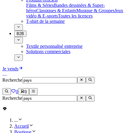
Films & Séries
Bandes dessinées & Super-
héros
Classiques & Enfants
Musique & Groupes
Jeux
vidéo & E-sports
Toutes les licences
T-shirt de la semaine
B2B
Textile personnalisé entreprise
Solutions commerciales
Je vends
Recherche
0
0
Recherche
...
Accueil
Boutique