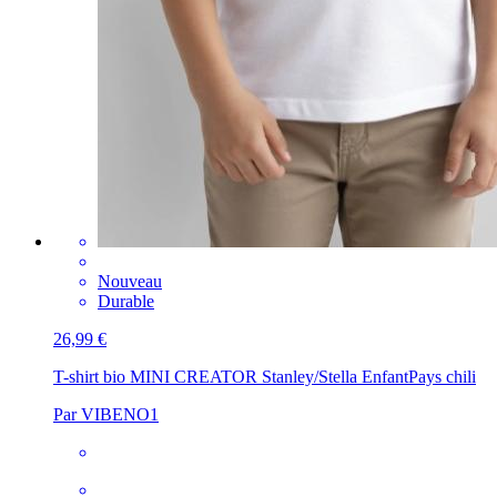
Nouveau
Durable
26,99 €
T-shirt bio MINI CREATOR Stanley/Stella Enfant
Pays chili
Par VIBENO1