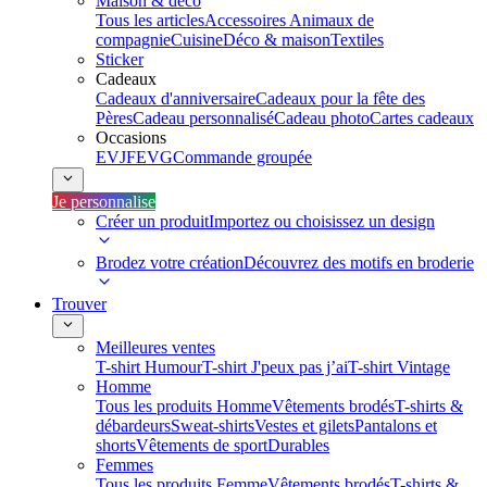
Maison & déco
Tous les articles
Accessoires Animaux de
compagnie
Cuisine
Déco & maison
Textiles
Sticker
Cadeaux
Cadeaux d'anniversaire
Cadeaux pour la fête des
Pères
Cadeau personnalisé
Cadeau photo
Cartes cadeaux
Occasions
EVJF
EVG
Commande groupée
Je personnalise
Créer un produit
Importez ou choisissez un design
Brodez votre création
Découvrez des motifs en broderie
Trouver
Meilleures ventes
T-shirt Humour
T-shirt J'peux pas j’ai
T-shirt Vintage
Homme
Tous les produits Homme
Vêtements brodés
T-shirts &
débardeurs
Sweat-shirts
Vestes et gilets
Pantalons et
shorts
Vêtements de sport
Durables
Femmes
Tous les produits Femme
Vêtements brodés
T-shirts &